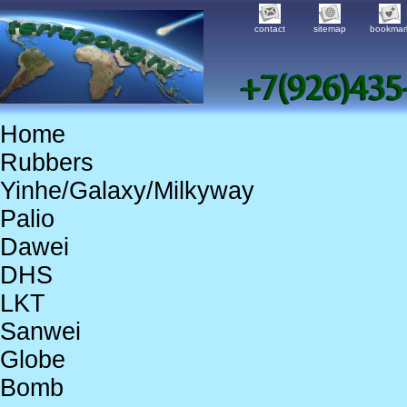
contact
sitemap
bookmar
Home
Rubbers
Yinhe/Galaxy/Milkyway
Palio
Dawei
DHS
LKT
Sanwei
Globe
Bomb