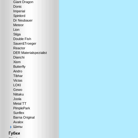
Giant Dragon
Donic
Imperial
Spinlord
Dr Neubauer
Meteor
Lion
Stiga
Double Fish
Sauer&Troeger
Reactor
DER Materialspezialist
Dianchi
Xiom
Butterfly
Andro
Tibhar
Victas
LOKI
Gewo
Nittaku
Joola
Metal TT
PimplePark
Sunflex
Barna Original
Avalox
Шипы
Губки