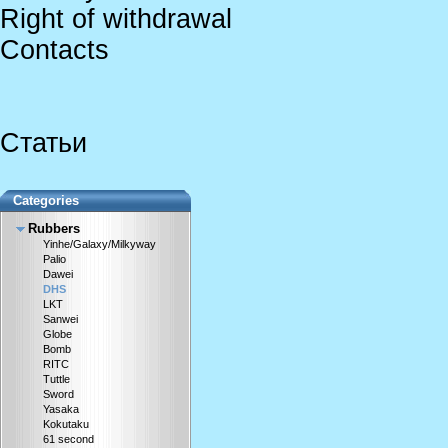
Right of withdrawal
Contacts
Статьи
Categories
Rubbers
Yinhe/Galaxy/Milkyway
Palio
Dawei
DHS
LKT
Sanwei
Globe
Bomb
RITC
Tuttle
Sword
Yasaka
Kokutaku
61 second