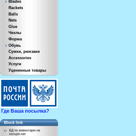
Blades
Rackets
Balls
Nets
Glue
Чехлы
Форма
Обувь
Сумки, рюкзаки
Accessories
Услуги
Уцененные товары
Где Ваша посылка?
Block link
БД по инвентарю на
revspin.net