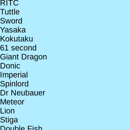
RITC
Tuttle
Sword
Yasaka
Kokutaku
61 second
Giant Dragon
Donic
Imperial
Spinlord
Dr Neubauer
Meteor
Lion
Stiga
Double Fish