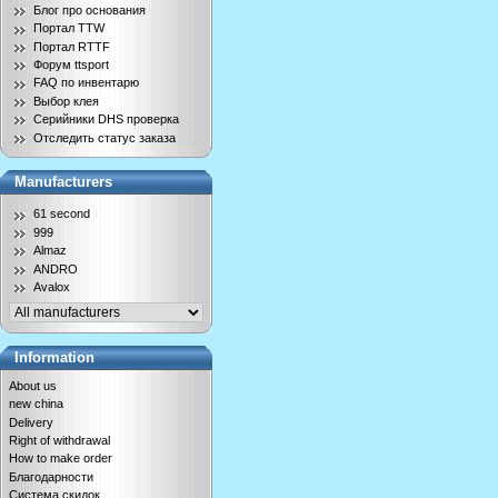
Блог про основания
Портал TTW
Портал RTTF
Форум ttsport
FAQ по инвентарю
Выбор клея
Серийники DHS проверка
Отследить статус заказа
Manufacturers
61 second
999
Almaz
ANDRO
Avalox
Information
About us
new china
Delivery
Right of withdrawal
How to make order
Благодарности
Система скидок