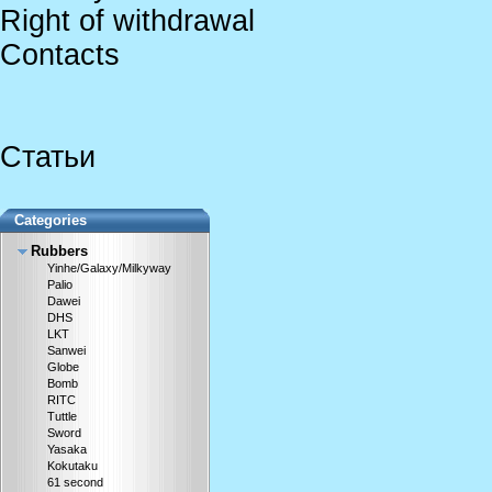
Right of withdrawal
Contacts
Статьи
Categories
Rubbers
Yinhe/Galaxy/Milkyway
Palio
Dawei
DHS
LKT
Sanwei
Globe
Bomb
RITC
Tuttle
Sword
Yasaka
Kokutaku
61 second