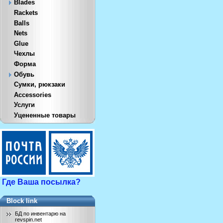
Blades
Rackets
Balls
Nets
Glue
Чехлы
Форма
Обувь
Сумки, рюкзаки
Accessories
Услуги
Уцененные товары
Где Ваша посылка?
Block link
БД по инвентарю на
revspin.net