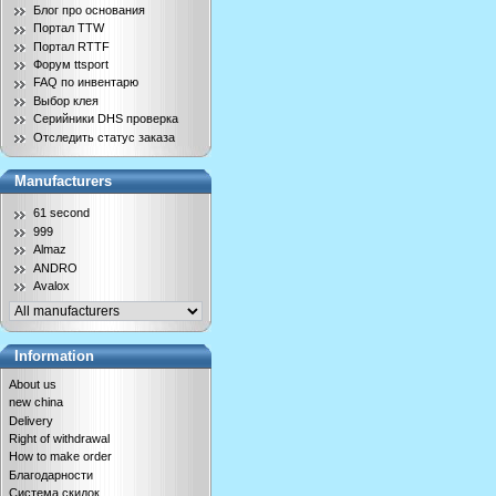
Блог про основания
Портал TTW
Портал RTTF
Форум ttsport
FAQ по инвентарю
Выбор клея
Серийники DHS проверка
Отследить статус заказа
Manufacturers
61 second
999
Almaz
ANDRO
Avalox
Information
About us
new china
Delivery
Right of withdrawal
How to make order
Благодарности
Система скидок