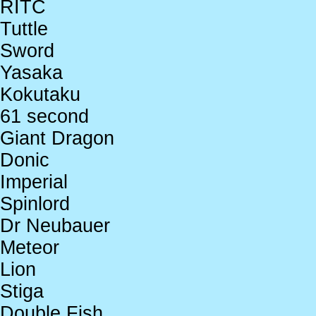
RITC
Tuttle
Sword
Yasaka
Kokutaku
61 second
Giant Dragon
Donic
Imperial
Spinlord
Dr Neubauer
Meteor
Lion
Stiga
Double Fish