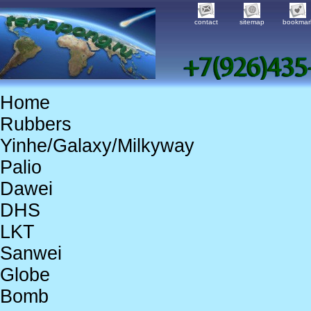
contact
sitemap
bookmar
Home
Rubbers
Yinhe/Galaxy/Milkyway
Palio
Dawei
DHS
LKT
Sanwei
Globe
Bomb