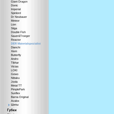
Giant Dragon
Donic
Imperial
Spinlord
Dr Neubauer
Meteor
Lion
Stiga
Double Fish
Sauer&Troeger
Reactor
DER Materialspezialist
Dianchi
Xiom
Butterfly
Andro
Tibhar
Victas
LOKI
Gewo
Nittaku
Joola
Metal TT
PimplePark
Sunflex
Barna Original
Avalox
Шипы
Губки