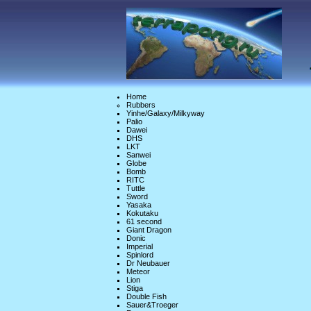
Home
Rubbers
Yinhe/Galaxy/Milkyway
Palio
Dawei
DHS
LKT
Sanwei
Globe
Bomb
RITC
Tuttle
Sword
Yasaka
Kokutaku
61 second
Giant Dragon
Donic
Imperial
Spinlord
Dr Neubauer
Meteor
Lion
Stiga
Double Fish
Sauer&Troeger