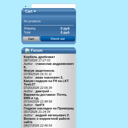
Cart
No products
Shipping
0 руб
Total
0 руб
Cart
Check out
Forum
Корбель дребезжит
08/7/2026 17:27:03
Author :
станислав андриянович
К.
Форум защитников.
07/30/2026 16:31:11
Author :
иван павлович З.
Какую гладкую на FH на LKT
Toxic3?
07/20/2026 22:06:39
Author :
дмитрий -.
Варианты доставки: Почта,
EMS и т.д.
07/14/2026 12:48:58
Author :
fanFX
Гладкие накладки на Приморац
05/7/2026 21:24:04
Author :
андрей евгеньевич У.
Вопрос о корректной работе
сайта
04/27/2026 12:46:54