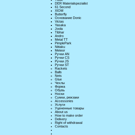
DER Materialspezialist
61 Second
XIOM
Butterfly
Основание Donic
Victas
Yasaka
Joola
Tibhar
Andro
Metal TT
PimplePark
Nittaku
Meteor
Ручки AN
Ручки CS
Ручки JS
Ручки ST
Rackets
Balls
Nets
Glue
Чехлы
Форма
Обувь
Носки
Сумки, рюкзаки
Accessories
Услуги
Уцененные товары
About us
How to make order
Delivery
Right of withdrawal
Contacts