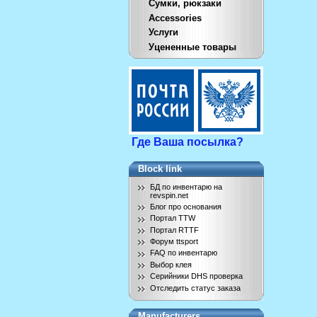
Сумки, рюкзаки
Accessories
Услуги
Уцененные товары
Где Ваша посылка?
Block link
БД по инвентарю на
revspin.net
Блог про основания
Портал TTW
Портал RTTF
Форум ttsport
FAQ по инвентарю
Выбор клея
Серийники DHS проверка
Отследить статус заказа
Manufacturers