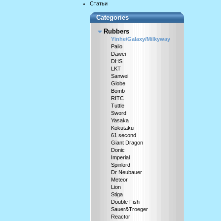
Статьи
Categories
Rubbers
Yinhe/Galaxy/Milkyway
Palio
Dawei
DHS
LKT
Sanwei
Globe
Bomb
RITC
Tuttle
Sword
Yasaka
Kokutaku
61 second
Giant Dragon
Donic
Imperial
Spinlord
Dr Neubauer
Meteor
Lion
Stiga
Double Fish
Sauer&Troeger
Reactor