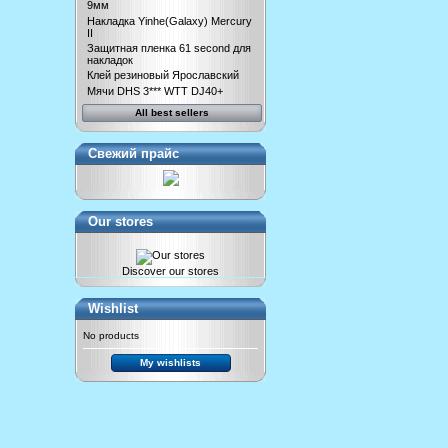
9мм
Накладка Yinhe(Galaxy) Mercury
II
Защитная пленка 61 second для
накладок
Клей резиновый Ярославский
Мячи DHS 3*** WTT DJ40+
All best sellers
Свежий прайс
Our stores
Discover our stores
Wishlist
No products
My wishlists