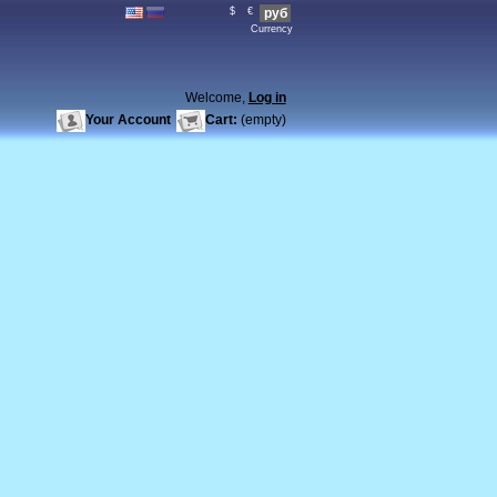
$
€
руб
Currency
Welcome,
Log in
Your Account
Cart:
(empty)