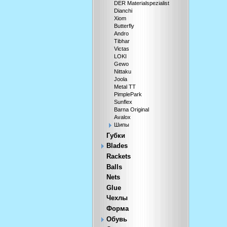
DER Materialspezialist
Dianchi
Xiom
Butterfly
Andro
Tibhar
Victas
LOKI
Gewo
Nittaku
Joola
Metal TT
PimplePark
Sunflex
Barna Original
Avalox
Шипы
Губки
Blades
Rackets
Balls
Nets
Glue
Чехлы
Форма
Обувь