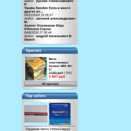
Author :
руслан станиславович
Р.
Yasaka Sweden Extra и много
других во...
04/11/2026 15:26:57
Author :
евгений александрович
М.
Аналог Основание Stiga
Offensive Classic
04/8/2026 17:38:44
Author :
андрей васильевич В.
Search
Specials
Мячи
пластиковые
Sanwei ABS 40+
1*
3 060 руб
(-5%)
2 907 руб
All specials
Top sellers
Торцевая лента Yinhe(Galaxy)