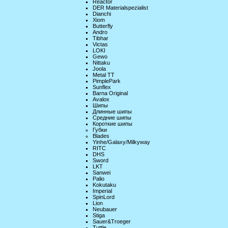
Reactor
DER Materialspezialist
Dianchi
Xiom
Butterfly
Andro
Tibhar
Victas
LOKI
Gewo
Nittaku
Joola
Metal TT
PimplePark
Sunflex
Barna Original
Avalox
Шипы
Длинные шипы
Средние шипы
Короткие шипы
Губки
Blades
Yinhe/Galaxy/Milkyway
RITC
DHS
Sword
LKT
Sanwei
Palio
Kokutaku
Imperial
SpinLord
Lion
Neubauer
Stiga
Sauer&Troeger
Tuttle