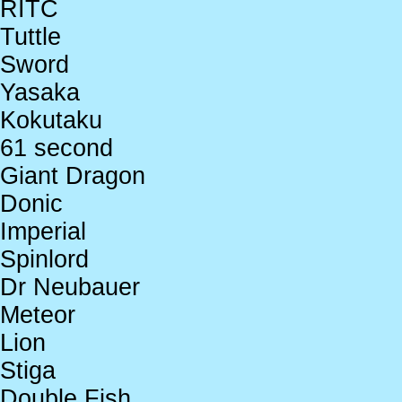
RITC
Tuttle
Sword
Yasaka
Kokutaku
61 second
Giant Dragon
Donic
Imperial
Spinlord
Dr Neubauer
Meteor
Lion
Stiga
Double Fish