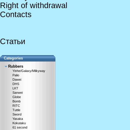
Right of withdrawal
Contacts
Статьи
Categories
Rubbers
Yinhe/Galaxy/Milkyway
Palio
Dawei
DHS
LKT
Sanwei
Globe
Bomb
RITC
Tuttle
Sword
Yasaka
Kokutaku
61 second