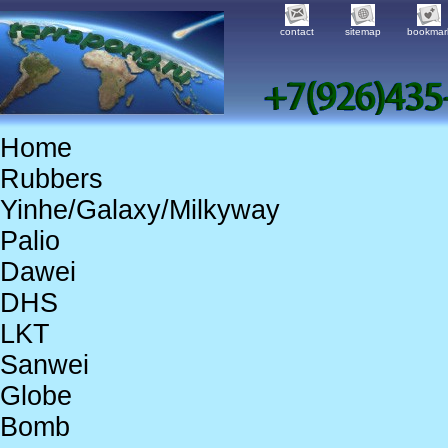
contact
sitemap
bookmar
Home
Rubbers
Yinhe/Galaxy/Milkyway
Palio
Dawei
DHS
LKT
Sanwei
Globe
Bomb