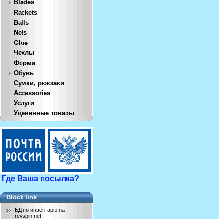
Blades
Rackets
Balls
Nets
Glue
Чехлы
Форма
Обувь
Сумки, рюкзаки
Accessories
Услуги
Уцененные товары
Где Ваша посылка?
Block link
БД по инвентарю на
revspin.net