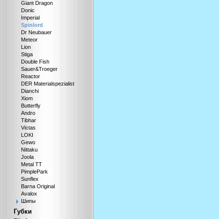
Giant Dragon
Donic
Imperial
Spinlord
Dr Neubauer
Meteor
Lion
Stiga
Double Fish
Sauer&Troeger
Reactor
DER Materialspezialist
Dianchi
Xiom
Butterfly
Andro
Tibhar
Victas
LOKI
Gewo
Nittaku
Joola
Metal TT
PimplePark
Sunflex
Barna Original
Avalox
Шипы
Губки