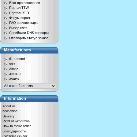
Блог про основания
Портал TTW
Портал RTTF
Форум ttsport
FAQ по инвентарю
Выбор клея
Серийники DHS проверка
Отследить статус заказа
Manufacturers
61 second
999
Almaz
ANDRO
Avalox
Information
About us
new china
Delivery
Right of withdrawal
How to make order
Благодарности
Система скидок