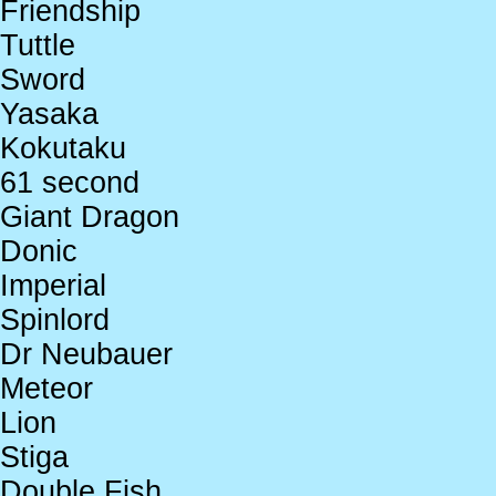
Friendship
Tuttle
Sword
Yasaka
Kokutaku
61 second
Giant Dragon
Donic
Imperial
Spinlord
Dr Neubauer
Meteor
Lion
Stiga
Double Fish