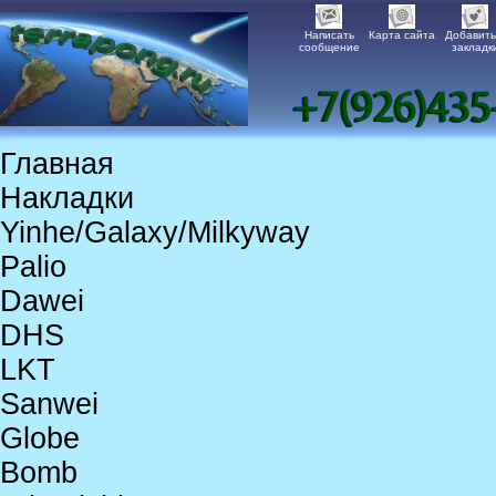
Написать
Карта сайта
Добавить
сообщение
закладк
Главная
Накладки
Yinhe/Galaxy/Milkyway
Palio
Dawei
DHS
LKT
Sanwei
Globe
Bomb