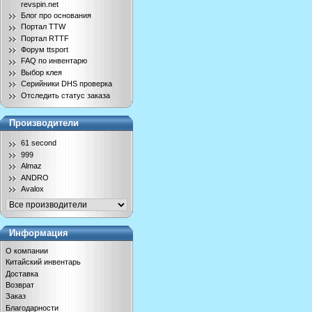
revspin.net
Блог про основания
Портал TTW
Портал RTTF
Форум ttsport
FAQ по инвентарю
Выбор клея
Серийники DHS проверка
Отследить статус заказа
Производители
61 second
999
Almaz
ANDRO
Avalox
Информация
О компании
Китайский инвентарь
Доставка
Возврат
Заказ
Благодарности