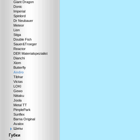
Giant Dragon
Donic
Imperial
Spinlord
Dr Neubauer
Meteor
Lion
Stiga
Double Fish
Sauer&Troeger
Reactor
DER Materialspezialist
Dianchi
Xiom
Butterfly
Andro
Tibhar
Victas
LOKI
Gewo
Nittaku
Joola
Metal TT
PimplePark
Sunflex
Barna Original
Avalox
Шипы
Губки