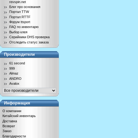
revspin.net
Блог про основания
Портал TTW
Портал RTTF
Форум ttsport
FAQ по инвентарю
Выбор клея
Серийники DHS проверка
Отследить статус заказа
Производители
61 second
999
Almaz
ANDRO
Avalox
Информация
О компании
Китайский инвентарь
Доставка
Возврат
Заказ
Благодарности