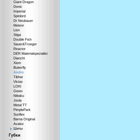
Giant Dragon
Donic
Imperial
Spinlord
Dr Neubauer
Meteor
Lion
Stiga
Double Fish
Sauer&Troeger
Reactor
DER Materialspezialist
Dianchi
Xiom
Butterfly
Andro
Tibhar
Victas
LOKI
Gewo
Nittaku
Joola
Metal TT
PimplePark
Sunflex
Barna Original
Avalox
Шипы
Губки