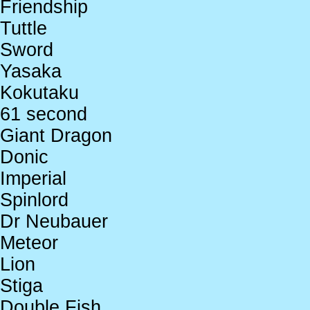
Friendship
Tuttle
Sword
Yasaka
Kokutaku
61 second
Giant Dragon
Donic
Imperial
Spinlord
Dr Neubauer
Meteor
Lion
Stiga
Double Fish