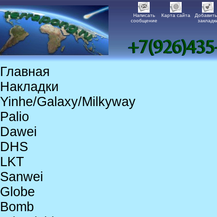
Написать
Карта сайта
Добавить
сообщение
закладк
Главная
Накладки
Yinhe/Galaxy/Milkyway
Palio
Dawei
DHS
LKT
Sanwei
Globe
Bomb