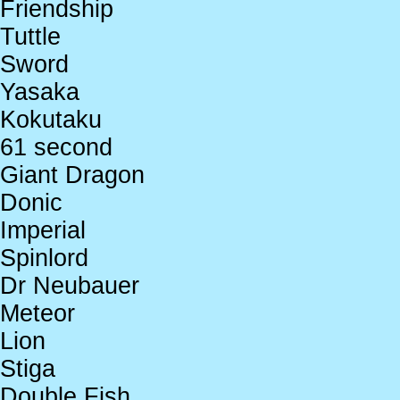
Friendship
Tuttle
Sword
Yasaka
Kokutaku
61 second
Giant Dragon
Donic
Imperial
Spinlord
Dr Neubauer
Meteor
Lion
Stiga
Double Fish