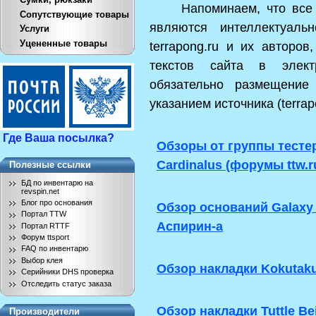
Напоминаем, что все ма
Сопутствующие товары
являются интеллектуаль
Услуги
Уцененные товары
terrapong.ru и их авторо
текстов сайта в элект
обязательно размещение
указанием источника (terrap
Где Ваша посылка?
Обзоры от группы тесте
Cardinalus (форумы
ttw.r
Полезные ссылки
БД по инвентарю на
revspin.net
Блог про основания
Обзор оснований Galaxy
Портал TTW
Аспирин-а
Портал RTTF
Форум ttsport
FAQ по инвентарю
Выбор клея
Обзор накладки Kokutaku
Серийники DHS проверка
Отследить статус заказа
Обзор накладки Tuttle Bei
Производители