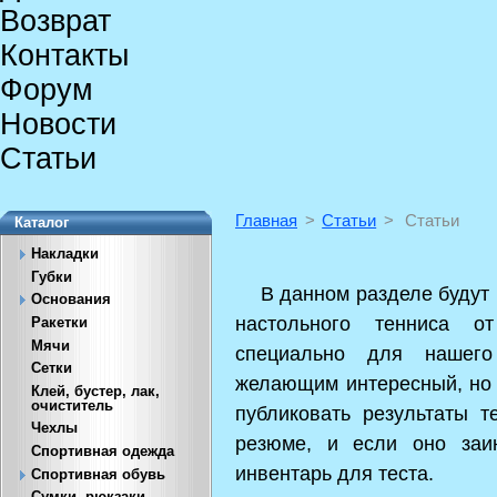
Возврат
Контакты
Форум
Новости
Статьи
Главная
>
Статьи
>
Статьи
Каталог
Накладки
Губки
В данном разделе будут п
Основания
настольного тенниса о
Ракетки
Мячи
специально для нашег
Сетки
желающим интересный, но р
Клей, бустер, лак,
очиститель
публиковать результаты 
Чехлы
резюме, и если оно заи
Спортивная одежда
инвентарь для теста.
Спортивная обувь
Сумки, рюкзаки