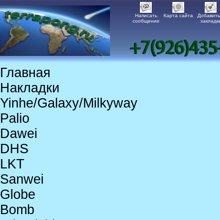
Написать
Карта сайта
Добавить
сообщение
закладк
Главная
Накладки
Yinhe/Galaxy/Milkyway
Palio
Dawei
DHS
LKT
Sanwei
Globe
Bomb