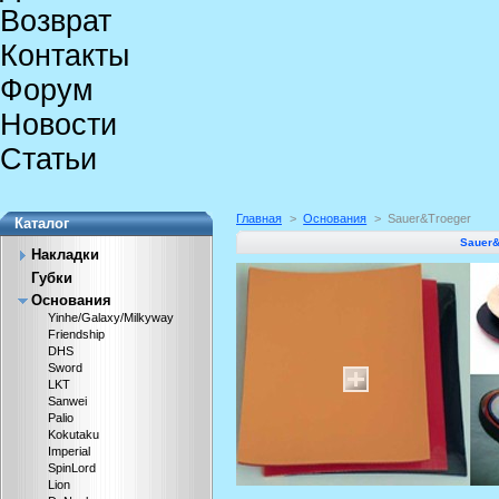
Возврат
Контакты
Форум
Новости
Статьи
Главная
>
Основания
>
Sauer&Troeger
Каталог
Sauer&
Накладки
Губки
Основания
Yinhe/Galaxy/Milkyway
Friendship
DHS
Sword
LKT
Sanwei
Palio
Kokutaku
Imperial
SpinLord
Lion