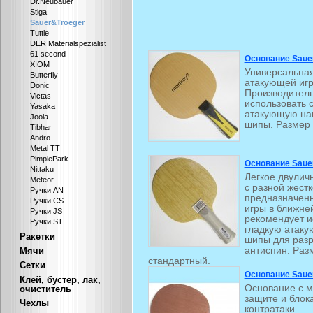
Dr.Neubauer
Stiga
Sauer&Troeger
Tuttle
DER Materialspezialist
61 second
Основание Saue
XIOM
Универсальная
Butterfly
атакующей игр
Donic
Производитель
Victas
использовать 
Yasaka
атакующую нак
Joola
шипы. Размер 
Tibhar
Andro
Metal TT
PimplePark
Основание Saue
Nittaku
Легкое двулич
Meteor
с разной жестк
Ручки AN
предназначен
Ручки CS
игры в ближне
Ручки JS
рекомендует и
Ручки ST
гладкую атаку
Ракетки
шипы для раз
антиспин. Раз
Мячи
стандартный.
Сетки
Основание Sauer
Клей, бустер, лак,
Основание с м
очиститель
защите и блок
Чехлы
контратаки.