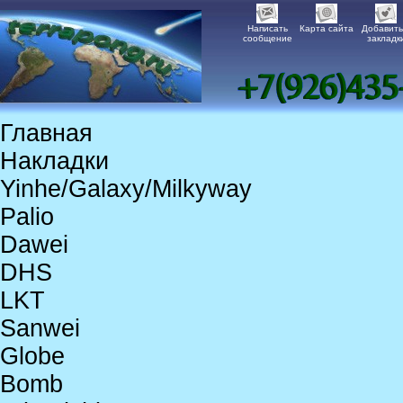
Написать
Карта сайта
Добавить
сообщение
закладк
Главная
Накладки
Yinhe/Galaxy/Milkyway
Palio
Dawei
DHS
LKT
Sanwei
Globe
Bomb