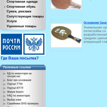
Спортивная одежда
Спортивная обувь
Сумки, рюкзаки
Сопутствующие товары
Услуги
Основание Sauer
Уцененные товары
Уникальная ср
пятислойка со
разработанная
средних шипов
атакующей гла
Где Ваша посылка?
Полезные ссылки
БД по инвентарю на
revspin.net
Блог про основания
Портал TTW
Портал RTTF
Форум ttsport
FAQ по инвентарю
Выбор клея
Серийники DHS проверка