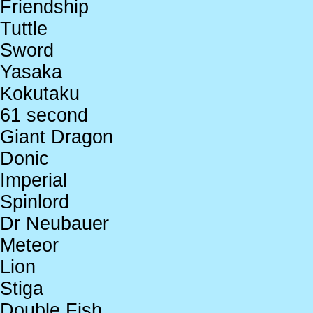
Friendship
Tuttle
Sword
Yasaka
Kokutaku
61 second
Giant Dragon
Donic
Imperial
Spinlord
Dr Neubauer
Meteor
Lion
Stiga
Double Fish