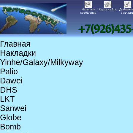
Написать
Карта сайта
Добавить
сообщение
закладк
Главная
Накладки
Yinhe/Galaxy/Milkyway
Palio
Dawei
DHS
LKT
Sanwei
Globe
Bomb