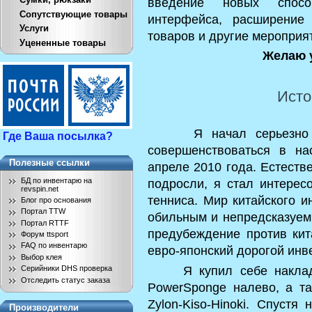
введение новых спосо
Сопутствующие товары
интерфейса, расширение 
Услуги
товаров и другие мероприя
Уцененные товары
Желаю 
Исто
Я начал серьезно тре
Где Ваша посылка?
совершенствоваться в на
Полезные ссылки
апреле 2010 года. Естеств
БД по инвентарю на
подросли, я стал интерес
revspin.net
тенниса. Мир китайского и
Блог про основания
Портал TTW
обильным и непредсказуем
Портал RTTF
предубеждение против кит
Форум ttsport
FAQ по инвентарю
евро-японский дорогой инв
Выбор клея
Я купил себе накладки
Серийники DHS проверка
Отследить статус заказа
PowerSponge налево, а т
Zylon-Kiso-Hinoki. Спустя
Производители