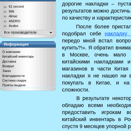
дорогие накладки – пуста
61 second
результатов можно достичь
999
Almaz
по качеству и характеристи
ANDRO
После более пристально
Avalox
подобрал себе
накладку 
передо мной встал вопро
Информация
купить?!». Я обратил вниман
О компании
в Москве, очень мало и
Китайский инвентарь
китайскими накладками 
Доставка
Возврат
магазинов в части Китая
Заказ
накладки я не нашел ни 
Благодарности
Система скидок
покупать в Китае, и на
Пункты выдачи
сложности.
В результате некоторог
обладаю всеми необходи
предоставить игрокам в
китайский инвентарь в Ро
спустя 9 месяцев упорной р