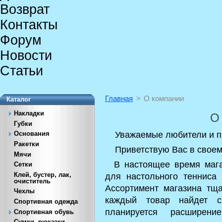
Возврат
Контакты
Форум
Новости
Статьи
Главная
>
О компании
Каталог
Накладки
О
Губки
Уважаемые любители и п
Основания
Ракетки
Приветствую Вас в своем 
Мячи
В настоящее время магаз
Сетки
для настольного тенниса 
Клей, бустер, лак,
очиститель
Ассортимент магазина тща
Чехлы
каждый товар найдет с
Спортивная одежда
планируется расширени
Спортивная обувь
Сумки, рюкзаки