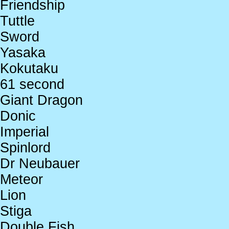
Friendship
Tuttle
Sword
Yasaka
Kokutaku
61 second
Giant Dragon
Donic
Imperial
Spinlord
Dr Neubauer
Meteor
Lion
Stiga
Double Fish