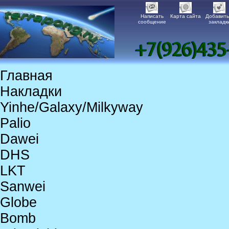
Написать
Карта сайта
Добавить
сообщение
закладк
Главная
Накладки
Yinhe/Galaxy/Milkyway
Palio
Dawei
DHS
LKT
Sanwei
Globe
Bomb