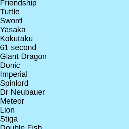
Friendship
Tuttle
Sword
Yasaka
Kokutaku
61 second
Giant Dragon
Donic
Imperial
Spinlord
Dr Neubauer
Meteor
Lion
Stiga
Double Fish