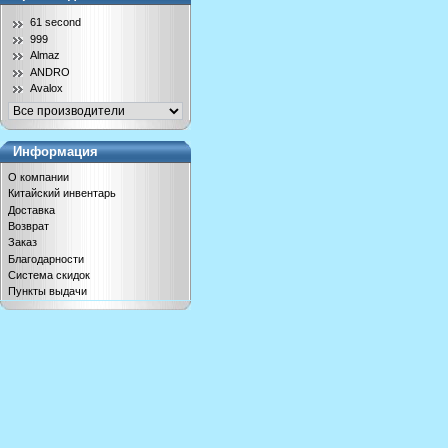
61 second
999
Almaz
ANDRO
Avalox
Информация
О компании
Китайский инвентарь
Доставка
Возврат
Заказ
Благодарности
Система скидок
Пункты выдачи