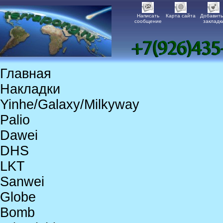
Написать
Карта сайта
Добавить
сообщение
закладк
Главная
Накладки
Yinhe/Galaxy/Milkyway
Palio
Dawei
DHS
LKT
Sanwei
Globe
Bomb