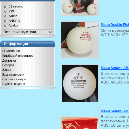
61 second
999
Almaz
ANDRO
Мячи Double Fis
Avalox
Мячи премиум 
WTT V40+ 3***.
Информация
О компании
Китайский инвентарь
Доставка
Возврат
Мячи Sanwei ABS
Заказ
Высококачест
Благодарности
пластиковые 1
Система скидок
ABS, поштучно
Пункты выдачи
Мячи Sanwei ABS
Высококачест
пластиковые 1
ABS, 10 шт в у