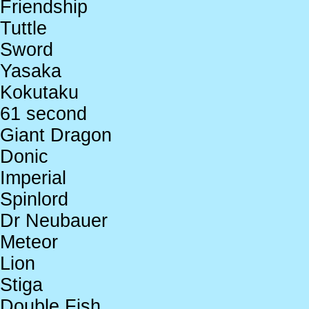
Friendship
Tuttle
Sword
Yasaka
Kokutaku
61 second
Giant Dragon
Donic
Imperial
Spinlord
Dr Neubauer
Meteor
Lion
Stiga
Double Fish