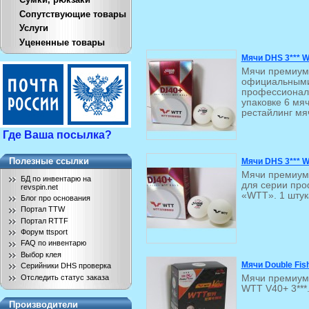
Сопутствующие товары
Услуги
Уцененные товары
Мячи DHS 3*** 
Мячи премиум 
официальными
профессионал
упаковке 6 мяч
рестайлинг мя
Где Ваша посылка?
Полезные ссылки
Мячи DHS 3*** 
Мячи премиум
БД по инвентарю на
для серии пр
revspin.net
«WTT». 1 штук
Блог про основания
Портал TTW
Портал RTTF
Форум ttsport
FAQ по инвентарю
Выбор клея
Мячи Double Fis
Серийники DHS проверка
Отследить статус заказа
Мячи премиум 
WTT V40+ 3***.
Производители