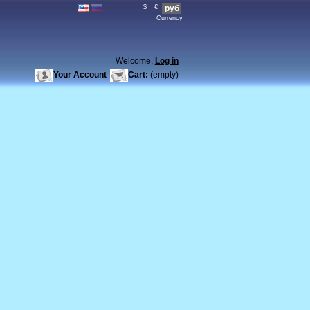
$
€
руб
Currency
Welcome,
Log in
Your Account
Cart:
(empty)