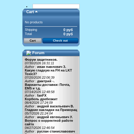
Cart
No products
Shipping
0 руб
Total
0 руб
Cart
Check out
Forum
Форум защитников.
07/30/2026 16:31:11
Author :
иван павлович З.
Какую гладкую на FH на LKT
Toxic3?
07/20/2026 22:06:39
Author :
дмитрий -.
Варианты доставки: Почта,
EMS и т.д.
07/14/2026 12:48:58
Author :
fanFX
Корбель дребезжит
06/4/2026 17:24:09
Author :
андрей васильевич В.
Гладкие накладки на Приморац
05/7/2026 21:24:04
Author :
андрей евгеньевич У.
Вопрос о корректной работе
сайта
04/27/2026 12:46:54
Author :
руслан станиславович