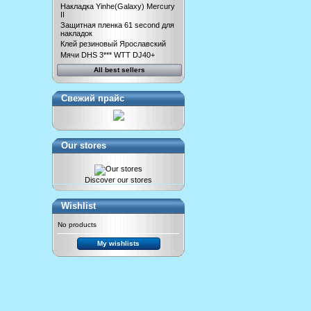
Накладка Yinhe(Galaxy) Mercury
II
Защитная пленка 61 second для
накладок
Клей резиновый Ярославский
Мячи DHS 3*** WTT DJ40+
All best sellers
Свежий прайс
Our stores
Discover our stores
Wishlist
No products
My wishlists