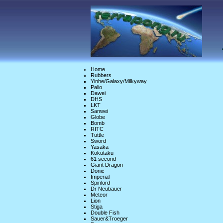
Home
Rubbers
Yinhe/Galaxy/Milkyway
Palio
Dawei
DHS
LKT
Sanwei
Globe
Bomb
RITC
Tuttle
Sword
Yasaka
Kokutaku
61 second
Giant Dragon
Donic
Imperial
Spinlord
Dr Neubauer
Meteor
Lion
Stiga
Double Fish
Sauer&Troeger