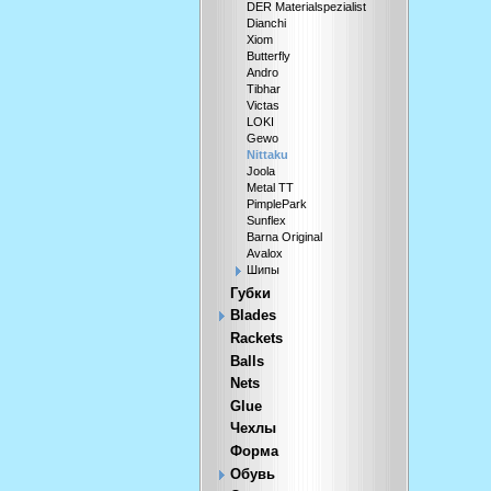
DER Materialspezialist
Dianchi
Xiom
Butterfly
Andro
Tibhar
Victas
LOKI
Gewo
Nittaku
Joola
Metal TT
PimplePark
Sunflex
Barna Original
Avalox
Шипы
Губки
Blades
Rackets
Balls
Nets
Glue
Чехлы
Форма
Обувь