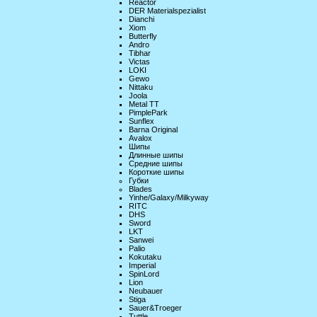
Reactor
DER Materialspezialist
Dianchi
Xiom
Butterfly
Andro
Tibhar
Victas
LOKI
Gewo
Nittaku
Joola
Metal TT
PimplePark
Sunflex
Barna Original
Avalox
Шипы
Длинные шипы
Средние шипы
Короткие шипы
Губки
Blades
Yinhe/Galaxy/Milkyway
RITC
DHS
Sword
LKT
Sanwei
Palio
Kokutaku
Imperial
SpinLord
Lion
Neubauer
Stiga
Sauer&Troeger
Tuttle