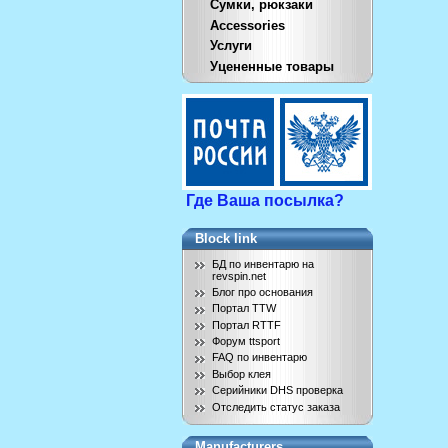
Сумки, рюкзаки
Accessories
Услуги
Уцененные товары
Где Ваша посылка?
Block link
БД по инвентарю на
revspin.net
Блог про основания
Портал TTW
Портал RTTF
Форум ttsport
FAQ по инвентарю
Выбор клея
Серийники DHS проверка
Отследить статус заказа
Manufacturers