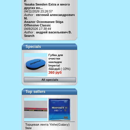
Р.
Yasaka Sweden Extra и много
других во...
04/11/2026 15:26:57
Author :
евгений александрович
М.
Аналог Основание Stiga
Offensive Classic
04/8/2026 17:38:44
Author :
андрей васильевич В.
Search
Specials
Губка для
очистки
накладок
Imperial
400 руб
(-10%)
360 руб
All specials
Top sellers
Торцевая лента Yinhe(Galaxy)
9мм