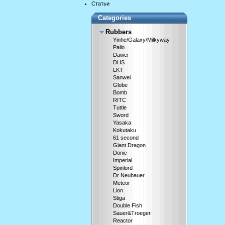
Статьи
Categories
Rubbers
Yinhe/Galaxy/Milkyway
Palio
Dawei
DHS
LKT
Sanwei
Globe
Bomb
RITC
Tuttle
Sword
Yasaka
Kokutaku
61 second
Giant Dragon
Donic
Imperial
Spinlord
Dr Neubauer
Meteor
Lion
Stiga
Double Fish
Sauer&Troeger
Reactor