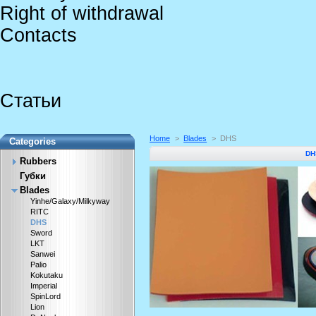
Right of withdrawal
Contacts
Статьи
Home
>
Blades
>
DHS
Categories
DH
Rubbers
Губки
Blades
Yinhe/Galaxy/Milkyway
RITC
DHS
Sword
LKT
Sanwei
Palio
Kokutaku
Imperial
SpinLord
Lion