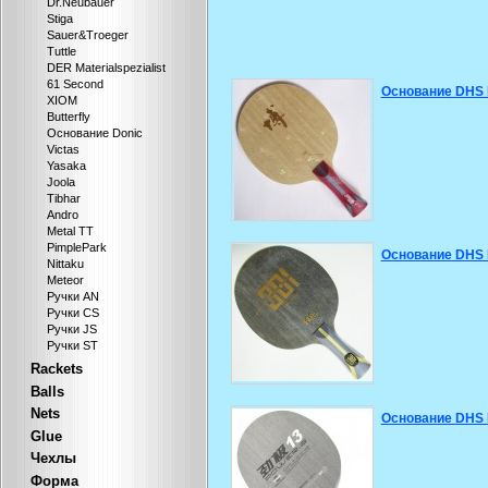
Dr.Neubauer
Stiga
Sauer&Troeger
Tuttle
DER Materialspezialist
61 Second
Основание DHS 
XIOM
Butterfly
Основание Donic
Victas
Yasaka
Joola
Tibhar
Andro
Metal TT
PimplePark
Основание DHS 
Nittaku
Meteor
Ручки AN
Ручки CS
Ручки JS
Ручки ST
Rackets
Balls
Nets
Основание DHS
Glue
Чехлы
Форма