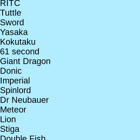
RITC
Tuttle
Sword
Yasaka
Kokutaku
61 second
Giant Dragon
Donic
Imperial
Spinlord
Dr Neubauer
Meteor
Lion
Stiga
Double Fish