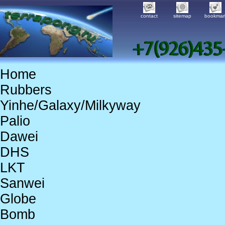
contact
sitemap
bookmar
Home
Rubbers
Yinhe/Galaxy/Milkyway
Palio
Dawei
DHS
LKT
Sanwei
Globe
Bomb