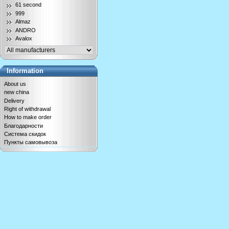
61 second
999
Almaz
ANDRO
Avalox
Information
About us
new china
Delivery
Right of withdrawal
How to make order
Благодарности
Система скидок
Пункты самовывоза