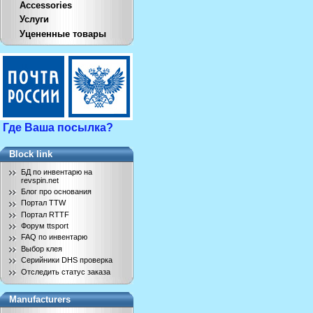
Accessories
Услуги
Уцененные товары
Где Ваша посылка?
Block link
БД по инвентарю на
revspin.net
Блог про основания
Портал TTW
Портал RTTF
Форум ttsport
FAQ по инвентарю
Выбор клея
Серийники DHS проверка
Отследить статус заказа
Manufacturers