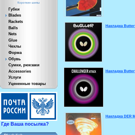
Короткие шипы
Губки
Blades
Rackets
Накладка Butterf
Balls
Nets
Glue
Чехлы
Форма
Обувь
Сумки, рюкзаки
Accessories
Накладка Butterf
Услуги
Уцененные товары
Накладка DER Mat
Где Ваша посылка?