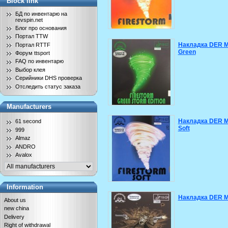
Block link
БД по инвентарю на
revspin.net
Блог про основания
Портал TTW
Накладка DER Mat
Портал RTTF
Green
Форум ttsport
FAQ по инвентарю
Выбор клея
Серийники DHS проверка
Отследить статус заказа
Manufacturers
Накладка DER Mat
61 second
Soft
999
Almaz
ANDRO
Avalox
Information
Накладка DER Mat
About us
new china
Delivery
Right of withdrawal