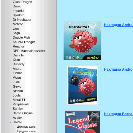
Giant Dragon
Donic
Imperial
Spinlord
Dr Neubauer
Meteor
Накладка Andro 
Lion
Stiga
Double Fish
Sauer&Troeger
Reactor
DER Materialspezialist
Dianchi
Xiom
Butterfly
Andro
Накладка Andro 
Tibhar
Victas
LOKI
Gewo
Nittaku
Joola
Metal TT
PimplePark
Sunflex
Barna Original
Накладка Barna 
Avalox
Шипы
Длинные шипы
Средние шипы