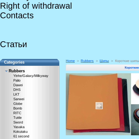
Right of withdrawal
Contacts
Статьи
Home
>
Rubbers
>
Шипы
>
Короткие шип
Categories
Коротки
Rubbers
Yinhe/Galaxy/Milkyway
Palio
Dawei
DHS
LKT
Sanwei
Globe
Bomb
RITC
Tuttle
Sword
Yasaka
Kokutaku
61 second