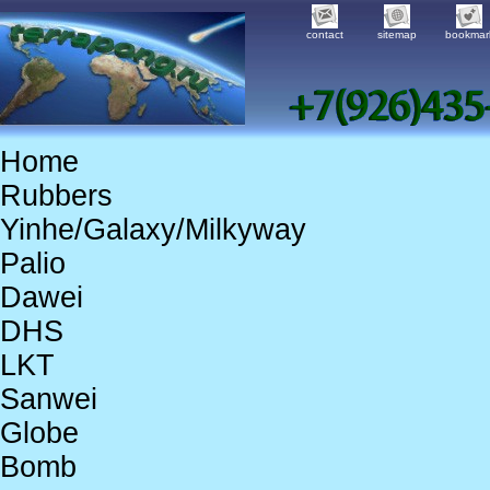
contact
sitemap
bookmar
Home
Rubbers
Yinhe/Galaxy/Milkyway
Palio
Dawei
DHS
LKT
Sanwei
Globe
Bomb