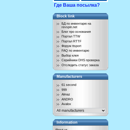
Где Ваша посылка?
Block link
БД по инвентарю на
revspin.net
Блог про основания
Портал TTW
Портал RTTF
Форум ttsport
FAQ по инвентарю
Выбор клея
Серийники DHS проверка
Отследить статус заказа
Manufacturers
61 second
999
Almaz
ANDRO
Avalox
Information
About us