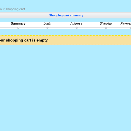
our shopping cart
Shopping cart summary
Summary
Login
Address
Shipping
Payme
ur shopping cart is empty.