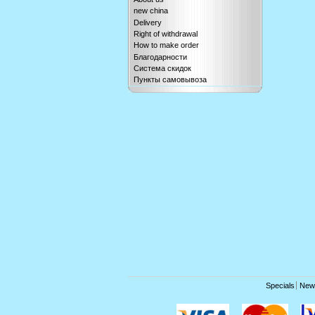
new china
Delivery
Right of withdrawal
How to make order
Благодарности
Система скидок
Пункты самовывоза
Specials
New