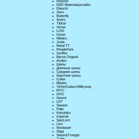
Reactor
DER Materialspezialist
Dianchi
Xiom
Butterfly
Andro
Tibhar
Victas
LOKI
Gewo
Nittaku
Joola
Metal TT
PimplePark
Sunflex
Barna Original
Avalox
Шипы
Длинные шипы
Средние шипы
Короткие шипы
Губки
Blades
Yinhe/Galaxy/Milkyway
RITC
DHS
Sword
LKT
Sanwei
Palio
Kokutaku
Imperial
SpinLord
Lion
Neubauer
Stiga
Sauer&Troeger
Tuttle