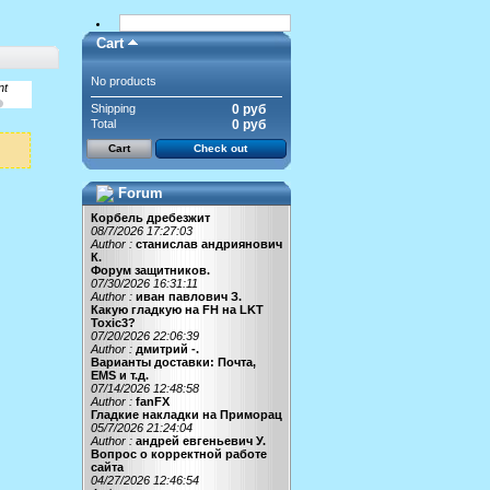
Cart
No products
nt
Shipping
0 руб
Total
0 руб
Cart
Check out
Forum
Корбель дребезжит
08/7/2026 17:27:03
Author :
станислав андриянович
К.
Форум защитников.
07/30/2026 16:31:11
Author :
иван павлович З.
Какую гладкую на FH на LKT
Toxic3?
07/20/2026 22:06:39
Author :
дмитрий -.
Варианты доставки: Почта,
EMS и т.д.
07/14/2026 12:48:58
Author :
fanFX
Гладкие накладки на Приморац
05/7/2026 21:24:04
Author :
андрей евгеньевич У.
Вопрос о корректной работе
сайта
04/27/2026 12:46:54