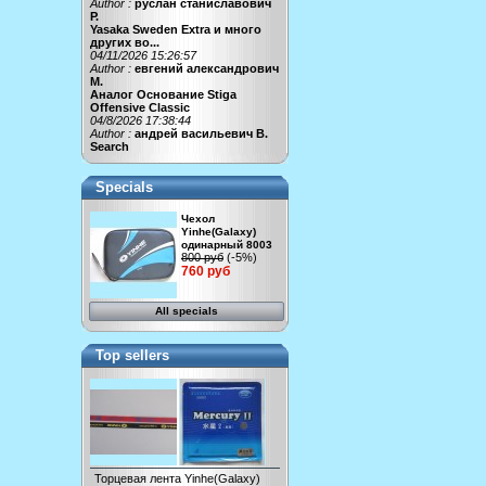
Author :
руслан станиславович
Р.
Yasaka Sweden Extra и много
других во...
04/11/2026 15:26:57
Author :
евгений александрович
М.
Аналог Основание Stiga
Offensive Classic
04/8/2026 17:38:44
Author :
андрей васильевич В.
Search
Specials
Чехол
Yinhe(Galaxy)
одинарный 8003
800 руб
(-5%)
760 руб
All specials
Top sellers
Торцевая лента Yinhe(Galaxy)