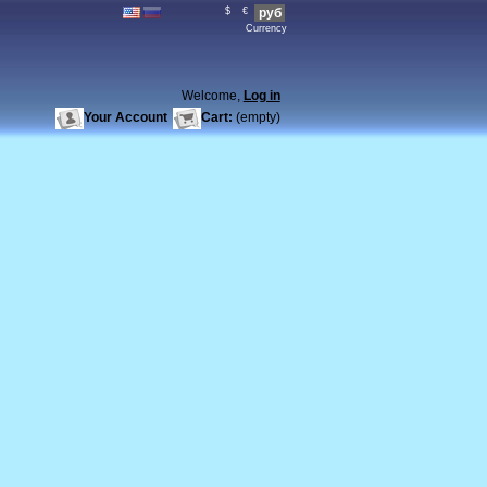
$
€
руб
Currency
Welcome,
Log in
Your Account
Cart:
(empty)