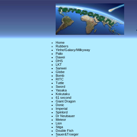
Home
Rubbers
Yinhe/Galaxy/Milkyway
Palio
Dawei
DHS
LKT
Sanwei
Globe
Bomb
RITC
Tuttle
Sword
Yasaka
Kokutaku
61 second
Giant Dragon
Donic
Imperial
Spinlord
Dr Neubauer
Meteor
Lion
Stiga
Double Fish
Sauer&Troeger