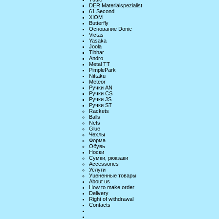
DER Materialspezialist
61 Second
XIOM
Butterfly
Основание Donic
Victas
Yasaka
Joola
Tibhar
Andro
Metal TT
PimplePark
Nittaku
Meteor
Ручки AN
Ручки CS
Ручки JS
Ручки ST
Rackets
Balls
Nets
Glue
Чехлы
Форма
Обувь
Носки
Сумки, рюкзаки
Accessories
Услуги
Уцененные товары
About us
How to make order
Delivery
Right of withdrawal
Contacts