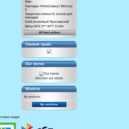
9мм
Накладка Yinhe(Galaxy) Mercury
II
Защитная пленка 61 second для
накладок
Клей резиновый Ярославский
Мячи DHS 3*** WTT DJ40+
All best sellers
Свежий прайс
Our stores
Discover our stores
Wishlist
No products
My wishlists
стема скидок