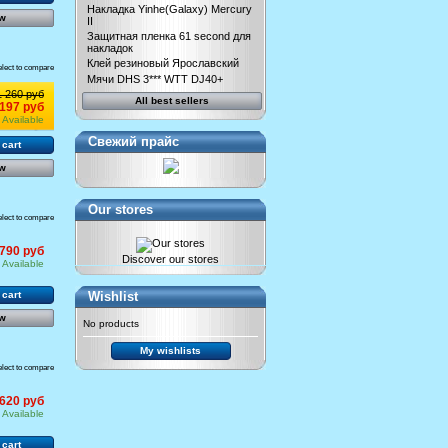
Накладка Yinhe(Galaxy) Mercury
w
II
Защитная пленка 61 second для
накладок
Клей резиновый Ярославский
elect to compare
Мячи DHS 3*** WTT DJ40+
1 260 руб
All best sellers
 197 руб
Available
Свежий прайс
 cart
w
Our stores
elect to compare
 790 руб
Discover our stores
Available
Wishlist
 cart
w
No products
My wishlists
elect to compare
620 руб
Available
 cart