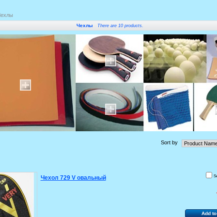
Чехлы
Чехлы
There are 10 products.
Sort by
S
Чехол 729 V овальный
Add to