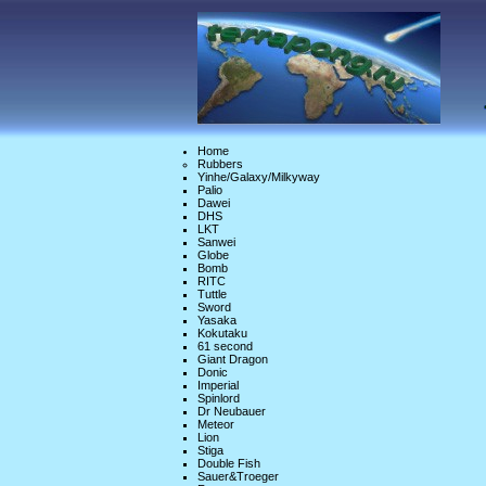
Home
Rubbers
Yinhe/Galaxy/Milkyway
Palio
Dawei
DHS
LKT
Sanwei
Globe
Bomb
RITC
Tuttle
Sword
Yasaka
Kokutaku
61 second
Giant Dragon
Donic
Imperial
Spinlord
Dr Neubauer
Meteor
Lion
Stiga
Double Fish
Sauer&Troeger