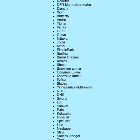
Reactor
DER Materialspezialist
Dianchi
Xiom
Butterfly
Andro
Tibhar
Victas
LOKI
Gewo
Nittaku
Joola
Metal TT
PimplePark
Sunflex
Barna Original
Avalox
Шипы
Длинные шипы
Средние шипы
Короткие шипы
Губки
Blades
Yinhe/Galaxy/Milkyway
RITC
DHS
Sword
LKT
Sanwei
Palio
Kokutaku
Imperial
SpinLord
Lion
Neubauer
Stiga
Sauer&Troeger
Tuttle