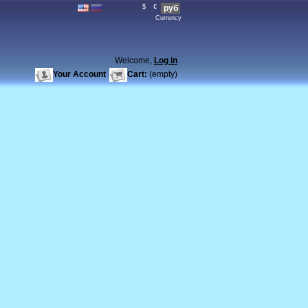
$
€
руб
Currency
Welcome,
Log in
Your Account
Cart:
(empty)