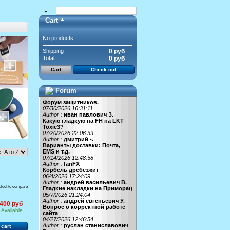
Cart
No products
Shipping
0 руб
Total
0 руб
Cart
Check out
Forum
Форум защитников.
07/30/2026 16:31:11
Author :
иван павлович З.
Какую гладкую на FH на LKT
Toxic3?
07/20/2026 22:06:39
Author :
дмитрий -.
Варианты доставки: Почта,
EMS и т.д.
07/14/2026 12:48:58
Author :
fanFX
Корбель дребезжит
06/4/2026 17:24:09
Author :
андрей васильевич В.
elect to compare
Гладкие накладки на Приморац
05/7/2026 21:24:04
Author :
андрей евгеньевич У.
400 руб
Вопрос о корректной работе
Available
сайта
04/27/2026 12:46:54
Author :
руслан станиславович
 cart