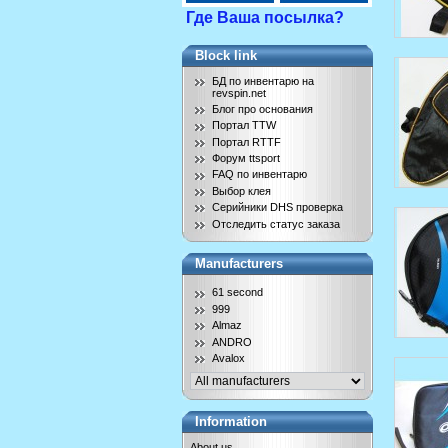
Где Ваша посылка?
Block link
БД по инвентарю на
revspin.net
Блог про основания
Портал TTW
Портал RTTF
Форум ttsport
FAQ по инвентарю
Выбор клея
Серийники DHS проверка
Отследить статус заказа
Manufacturers
61 second
999
Almaz
ANDRO
Avalox
Information
About us