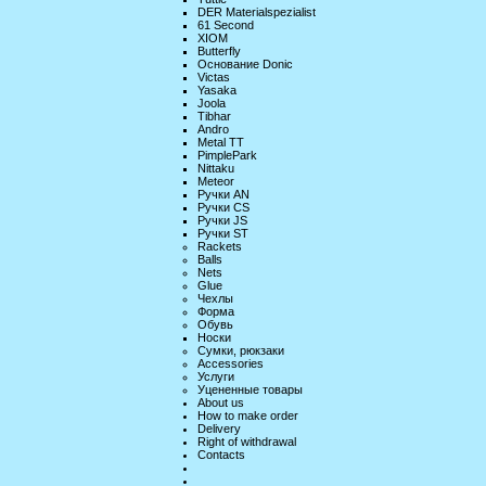
DER Materialspezialist
61 Second
XIOM
Butterfly
Основание Donic
Victas
Yasaka
Joola
Tibhar
Andro
Metal TT
PimplePark
Nittaku
Meteor
Ручки AN
Ручки CS
Ручки JS
Ручки ST
Rackets
Balls
Nets
Glue
Чехлы
Форма
Обувь
Носки
Сумки, рюкзаки
Accessories
Услуги
Уцененные товары
About us
How to make order
Delivery
Right of withdrawal
Contacts