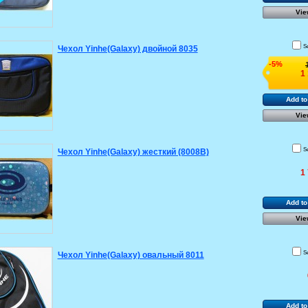
Vie
S
Чехол Yinhe(Galaxy) двойной 8035
-5%
1
Add to
Vie
S
Чехол Yinhe(Galaxy) жесткий (8008B)
1
Add to
Vie
S
Чехол Yinhe(Galaxy) овальный 8011
Add to