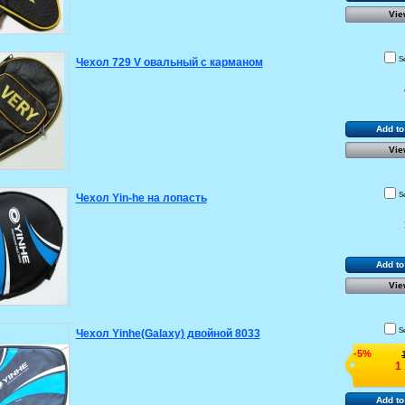
Vie
S
Чехол 729 V овальный с карманом
Add to
Vie
S
Чехол Yin-he на лопасть
Add to
Vie
S
Чехол Yinhe(Galaxy) двойной 8033
-5%
1
Add to