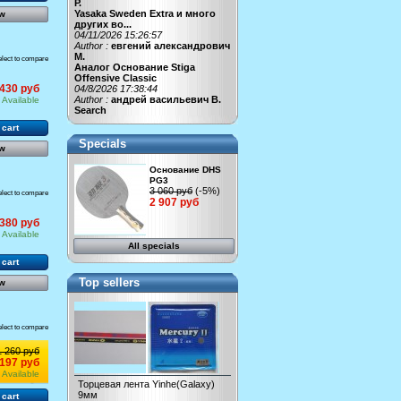
Р.
Yasaka Sweden Extra и много
w
других во...
04/11/2026 15:26:57
Author :
евгений александрович
М.
elect to compare
Аналог Основание Stiga
Offensive Classic
430 руб
04/8/2026 17:38:44
Author :
андрей васильевич В.
Available
Search
 cart
Specials
w
Основание DHS
PG3
3 060 руб
(-5%)
elect to compare
2 907 руб
380 руб
Available
All specials
 cart
Top sellers
w
elect to compare
1 260 руб
 197 руб
Available
Торцевая лента Yinhe(Galaxy)
9мм
 cart