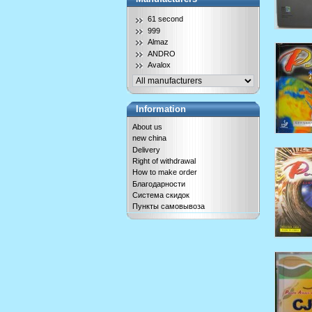
61 second
999
Almaz
ANDRO
Avalox
Information
About us
new china
Delivery
Right of withdrawal
How to make order
Благодарности
Система скидок
Пункты самовывоза