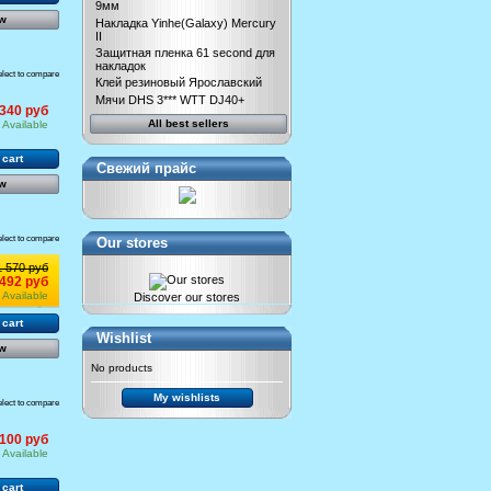
9мм
w
Накладка Yinhe(Galaxy) Mercury
II
Защитная пленка 61 second для
накладок
elect to compare
Клей резиновый Ярославский
Мячи DHS 3*** WTT DJ40+
 340 руб
All best sellers
Available
 cart
Свежий прайс
w
elect to compare
Our stores
1 570 руб
 492 руб
Available
Discover our stores
 cart
Wishlist
w
No products
My wishlists
elect to compare
 100 руб
Available
 cart