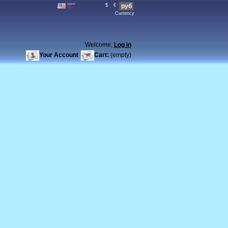
$
€
руб
Currency
Welcome,
Log in
Your Account
Cart:
(empty)