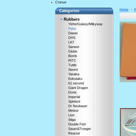
Статьи
Home
>
Categories
Rubbers
Yinhe/Galaxy/Milkyway
Palio
Dawei
DHS
LKT
Sanwei
Globe
Bomb
RITC
Tuttle
Sword
Yasaka
Kokutaku
61 second
Giant Dragon
Donic
Imperial
Spinlord
Dr Neubauer
Meteor
Lion
Stiga
Double Fish
Sauer&Troeger
Reactor