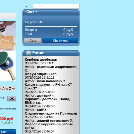
Cart
No products
Shipping
0 руб
Total
0 руб
Cart
Check out
Forum
Корбель дребезжит
08/7/2026 17:27:03
Author :
станислав андриянович
К.
Форум защитников.
07/30/2026 16:31:11
Author :
иван павлович З.
Какую гладкую на FH на LKT
Toxic3?
07/20/2026 22:06:39
Author :
дмитрий -.
ems:
Варианты доставки: Почта,
EMS и т.д.
07/14/2026 12:48:58
elect to compare
Author :
fanFX
Гладкие накладки на Приморац
05/7/2026 21:24:04
 300 руб
Author :
андрей евгеньевич У.
Available
Вопрос о корректной работе
сайта
04/27/2026 12:46:54
 cart