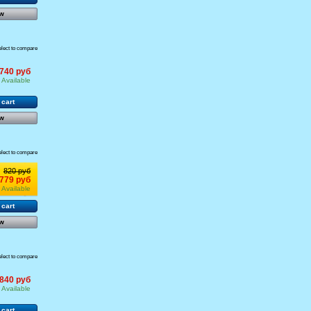
w
elect to compare
740 руб
Available
 cart
w
elect to compare
820 руб
779 руб
Available
 cart
w
elect to compare
840 руб
Available
 cart