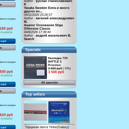
Author :
руслан станиславович
Р.
w
Yasaka Sweden Extra и много
других во...
04/11/2026 15:26:57
Author :
евгений александрович
elect to compare
М.
Аналог Основание Stiga
 160 руб
Offensive Classic
04/8/2026 17:38:44
Available
Author :
андрей васильевич В.
Search
 cart
w
Specials
Накладка 729
BATTLE 2
elect to compare
Province
3 690 руб
(-5%)
 500 руб
3 506 руб
Available
All specials
 cart
w
Top sellers
elect to compare
 620 руб
Available
Торцевая лента Yinhe(Galaxy)
 cart