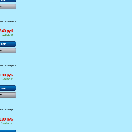
w
elect to compare
840 руб
Available
 cart
w
elect to compare
 180 руб
Available
 cart
w
elect to compare
 180 руб
Available