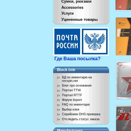
Сумки, рюкзаки
Accessories
Услуги
Уцененные товары
Где Ваша посылка?
Block link
БД по инвентарю на
revspin.net
Блог про основания
Портал TTW
Портал RTTF
Форум ttsport
FAQ по инвентарю
Выбор клея
Серийники DHS проверка
Отследить статус заказа
Manufacturers