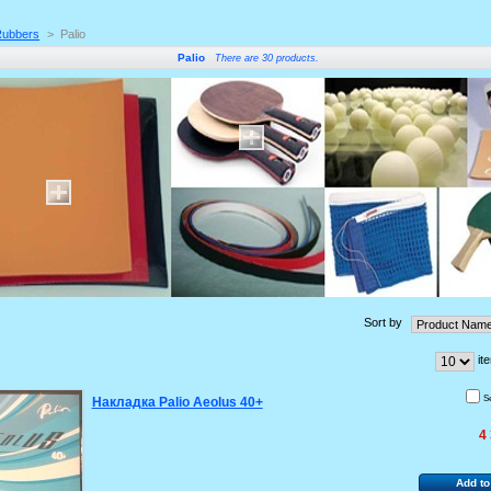
Rubbers
>
Palio
Palio
There are 30 products.
Sort by
it
S
Накладка Palio Aeolus 40+
4
Add to