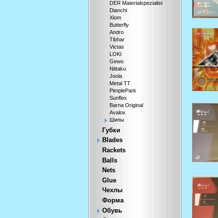
DER Materialspezialist
Dianchi
Xiom
Butterfly
Andro
Tibhar
Victas
LOKI
Gewo
Nittaku
Joola
Metal TT
PimplePark
Sunflex
Barna Original
Avalox
Шипы
Губки
Blades
Rackets
Balls
Nets
Glue
Чехлы
Форма
Обувь