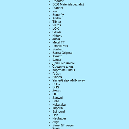
Reactor
DER Materialspezialist
Dianchi
Xiom
Butterfly
Andro
Tibhar
Victas
LOKI
Gewo
Nittaku
Joola
Metal TT
PimplePark
Sunflex
Barna Original
Avalox
Шипы
Длинные шипы
Средние шипы
Короткие шипы
Губки
Blades
Yinhe/Galaxy/Milkyway
RITC
DHS
Sword
LKT
Sanwei
Palio
Kokutaku
Imperial
SpinLord
Lion
Neubauer
Stiga
Sauer&Troeger
Tuttle