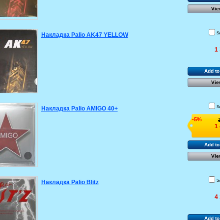
Vie
S
Накладка Palio AK47 YELLOW
1
Add to
Vie
S
Накладка Palio AMIGO 40+
-5%
1
Add to
Vie
S
Накладка Palio Blitz
4
Add to