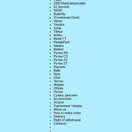
DER Materialspezialist
61 Second
XIOM
Butterfly
Основание Donic
Victas
Yasaka
Joola
Tibhar
Andro
Metal TT
PimplePark
Nittaku
Meteor
Ручки AN
Ручки CS
Ручки JS
Ручки ST
Rackets
Balls
Nets
Glue
Чехлы
Форма
Обувь
Носки
Сумки, рюкзаки
Accessories
Услуги
Уцененные товары
About us
How to make order
Delivery
Right of withdrawal
Contacts