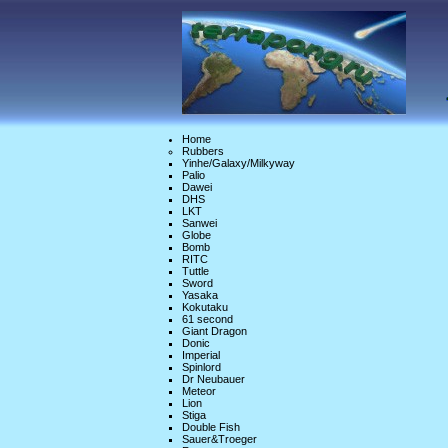
Home
Rubbers
Yinhe/Galaxy/Milkyway
Palio
Dawei
DHS
LKT
Sanwei
Globe
Bomb
RITC
Tuttle
Sword
Yasaka
Kokutaku
61 second
Giant Dragon
Donic
Imperial
Spinlord
Dr Neubauer
Meteor
Lion
Stiga
Double Fish
Sauer&Troeger