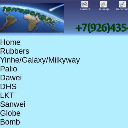
contact
sitemap
bookmar
Home
Rubbers
Yinhe/Galaxy/Milkyway
Palio
Dawei
DHS
LKT
Sanwei
Globe
Bomb