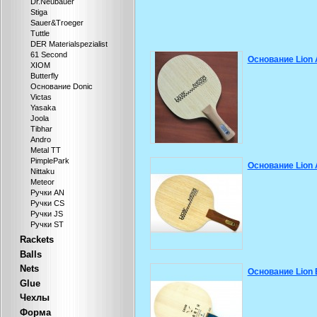
Dr.Neubauer
Stiga
Sauer&Troeger
Tuttle
DER Materialspezialist
61 Second
Основание Lion 
XIOM
Butterfly
Основание Donic
Victas
Yasaka
Joola
Tibhar
Andro
Metal TT
PimplePark
Основание Lion 
Nittaku
Meteor
Ручки AN
Ручки CS
Ручки JS
Ручки ST
Rackets
Balls
Nets
Основание Lion 
Glue
Чехлы
Форма