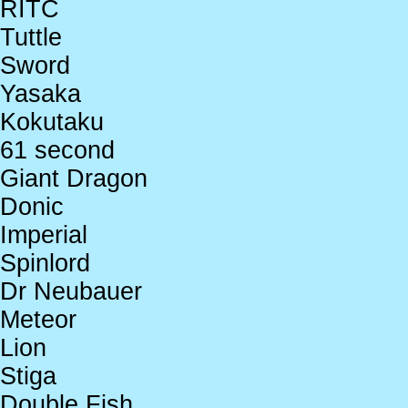
RITC
Tuttle
Sword
Yasaka
Kokutaku
61 second
Giant Dragon
Donic
Imperial
Spinlord
Dr Neubauer
Meteor
Lion
Stiga
Double Fish