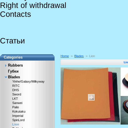
Right of withdrawal
Contacts
Статьи
Home
>
Blades
>
Lion
Categories
Li
Rubbers
Губки
Blades
Yinhe/Galaxy/Milkyway
RITC
DHS
Sword
LKT
Sanwei
Palio
Kokutaku
Imperial
SpinLord
Lion