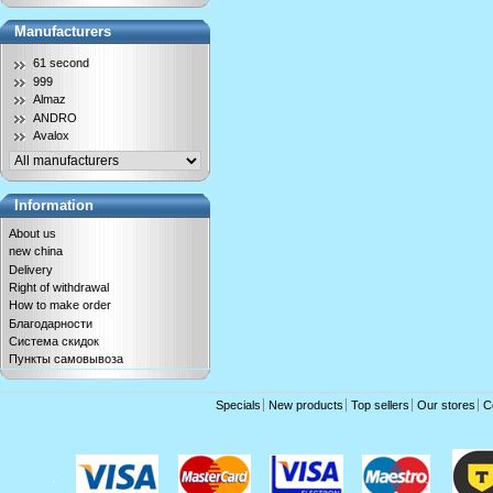
Manufacturers
61 second
999
Almaz
ANDRO
Avalox
Information
About us
new china
Delivery
Right of withdrawal
How to make order
Благодарности
Система скидок
Пункты самовывоза
Specials
New products
Top sellers
Our stores
C