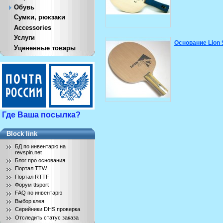
Обувь
Сумки, рюкзаки
Accessories
Услуги
Основание Lion 
Уцененные товары
Где Ваша посылка?
Block link
БД по инвентарю на
revspin.net
Блог про основания
Портал TTW
Портал RTTF
Форум ttsport
FAQ по инвентарю
Выбор клея
Серийники DHS проверка
Отследить статус заказа