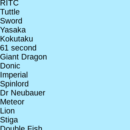
RITC
Tuttle
Sword
Yasaka
Kokutaku
61 second
Giant Dragon
Donic
Imperial
Spinlord
Dr Neubauer
Meteor
Lion
Stiga
Double Fish