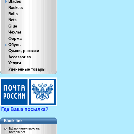
Blades
Rackets
Balls
Nets
Glue
Чехлы
Форма
Обувь
Сумки, рюкзаки
Accessories
Услуги
Уцененные товары
Где Ваша посылка?
Block link
БД по инвентарю на
revspin.net