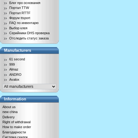
Блог про основания
Портал TTW
Портал RTTF
Форум ttsport
FAQ по инвентарю
Выбор клея
Серийники DHS проверка
Отследить статус заказа
Manufacturers
61 second
999
Almaz
ANDRO
Avalox
Information
About us
new china
Delivery
Right of withdrawal
How to make order
Благодарности
Система скидок