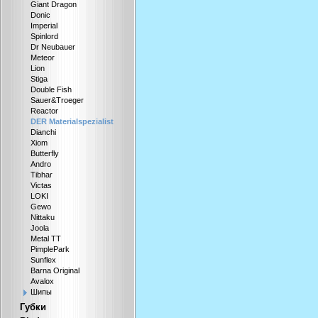
Giant Dragon
Donic
Imperial
Spinlord
Dr Neubauer
Meteor
Lion
Stiga
Double Fish
Sauer&Troeger
Reactor
DER Materialspezialist
Dianchi
Xiom
Butterfly
Andro
Tibhar
Victas
LOKI
Gewo
Nittaku
Joola
Metal TT
PimplePark
Sunflex
Barna Original
Avalox
Шипы
Губки