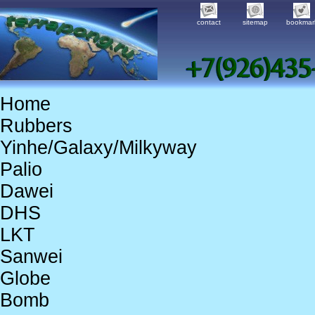
contact
sitemap
bookmar
Home
Rubbers
Yinhe/Galaxy/Milkyway
Palio
Dawei
DHS
LKT
Sanwei
Globe
Bomb