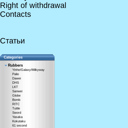
Right of withdrawal
Contacts
Статьи
Categories
Rubbers
Yinhe/Galaxy/Milkyway
Palio
Dawei
DHS
LKT
Sanwei
Globe
Bomb
RITC
Tuttle
Sword
Yasaka
Kokutaku
61 second