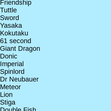
Friendship
Tuttle
Sword
Yasaka
Kokutaku
61 second
Giant Dragon
Donic
Imperial
Spinlord
Dr Neubauer
Meteor
Lion
Stiga
Double Fish