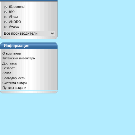
61 second
999
Almaz
ANDRO
Avalox
Информация
О компании
Китайский инвентарь
Доставка
Возврат
Заказ
Благодарности
Система скидок
Пункты выдачи