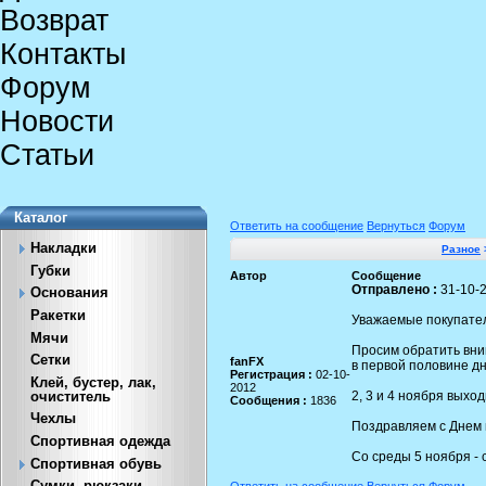
Возврат
Контакты
Форум
Новости
Статьи
Каталог
Ответить на сообщение
Вернуться
Форум
Накладки
Разное
Губки
Автор
Сообщение
Отправлено :
31-10-2
Основания
Ракетки
Уважаемые покупате
Мячи
Просим обратить вним
Сетки
fanFX
в первой половине дня
Регистрация :
02-10-
Клей, бустер, лак,
2012
2, 3 и 4 ноября выхо
очиститель
Сообщения :
1836
Чехлы
Поздравляем с Днем 
Спортивная одежда
Со среды 5 ноября -
Спортивная обувь
Сумки, рюкзаки
Ответить на сообщение
Вернуться
Форум