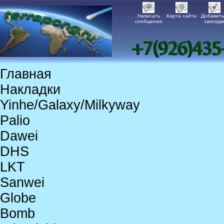
Написать
Карта сайта
Добавить
сообщение
закладк
Главная
Накладки
Yinhe/Galaxy/Milkyway
Palio
Dawei
DHS
LKT
Sanwei
Globe
Bomb