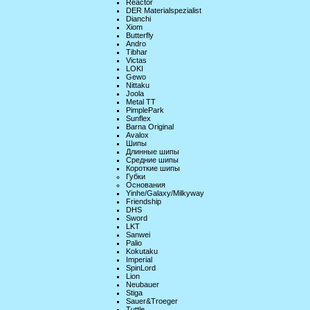
Reactor
DER Materialspezialist
Dianchi
Xiom
Butterfly
Andro
Tibhar
Victas
LOKI
Gewo
Nittaku
Joola
Metal TT
PimplePark
Sunflex
Barna Original
Avalox
Шипы
Длинные шипы
Средние шипы
Короткие шипы
Губки
Основания
Yinhe/Galaxy/Milkyway
Friendship
DHS
Sword
LKT
Sanwei
Palio
Kokutaku
Imperial
SpinLord
Lion
Neubauer
Stiga
Sauer&Troeger
Tuttle