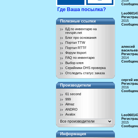
2016
Сообщени
Где Ваша посылка?
Leo06014
Регистрац
2015
Полезные ссылки
Сообщени
БД по инвентарю на
revspin.net
Блог про основания
Портал TTW
алексей
Портал RTTF
васильев
Форум ttsport
Регистрац
2014
FAQ по инвентарю
Сообщени
Выбор клея
Серийники DHS проверка
Отследить статус заказа
сергей и
Регистрац
Производители
2016
Сообщени
61 second
999
Almaz
ANDRO
Avalox
Leo06014
Регистрац
2015
Сообщени
Информация