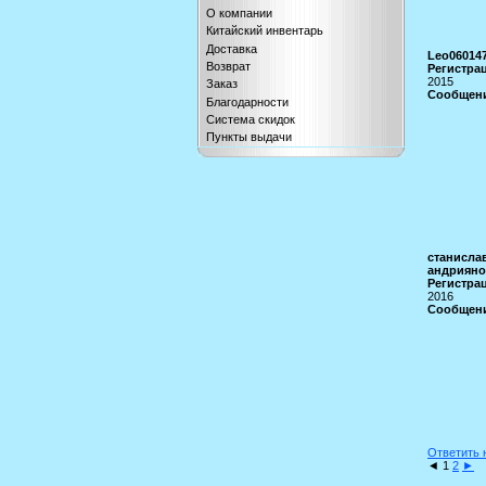
О компании
Китайский инвентарь
Доставка
Leo06014
Возврат
Регистрац
2015
Заказ
Сообщени
Благодарности
Система скидок
Пункты выдачи
станисла
андрияно
Регистрац
2016
Сообщени
Ответить 
◄
1
2
►