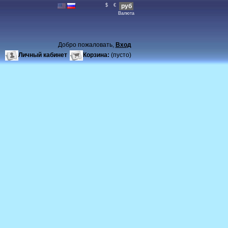
$
€
руб
Валюта
Добро пожаловать,
Вход
Личный кабинет
Корзина:
(пусто)