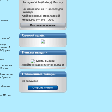
Накладка Yinhe(Galaxy) Mercury
II
Защитная пленка 61 second для
накладок
Клей резиновый Ярославский
Мячи DHS 3*** WTT DJ40+
ровать
Все лидеры продаж
Свежий прайс
ю и проб
раздо
 шипы. А
P-3) уже
Пункты выдачи
аше
Узнайте о наших пунктах выдачи
сперва на
3 и то
Отложенные товары
И им легче
ь Грасса,
Нет продуктов
? Или вы
Открыть список
е П1, но с