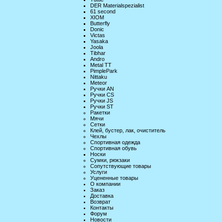
DER Materialspezialist
61 second
XIOM
Butterfly
Donic
Victas
Yasaka
Joola
Tibhar
Andro
Metal TT
PimplePark
Nittaku
Meteor
Ручки AN
Ручки CS
Ручки JS
Ручки ST
Ракетки
Мячи
Сетки
Клей, бустер, лак, очиститель
Чехлы
Спортивная одежда
Спортивная обувь
Носки
Сумки, рюкзаки
Сопутствующие товары
Услуги
Уцененные товары
О компании
Заказ
Доставка
Возврат
Контакты
Форум
Новости