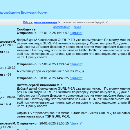
на сообщение
Вернуться
Форум
Обсуждение инвентаря
>
вопрос по аналог шипов tsp gurl p-1
подписаться
поиск
Сообщение
Отправлено :
27-01-2025 16:14:07
"Цитата"
Добрый день! К сожалению GURL P-1R уже не выпускают. По моему мнени
ванович М.
разных накладок GURL P-1 чемпион по реверсу. Играю на губке 0,5. Даже с
ия :
28-10-
Файнлонгом и Грасом Дтексом у соперников против меня проблем было го
меньше. Поэтому ищу что-то похожее на GURL P-1R, т.к. начали сыпаться
я :
14
ещё помню интервью Щетинина, где он говорил, что последующие гулрлы (
не те. Прошу совета.
Отправлено :
27-01-2025 17:24:54
"Цитата"
ия :
10-12-
А что пишут про их сравнение с Victas P1?)))
я :
494
Отправлено :
28-01-2025 14:48:25
"Цитата"
Цитата сергей иванович М. :
Добрый день! К сожалению GURL P-1R уже не выпускают. По моему мнени
разных накладок GURL P-1 чемпион по реверсу. Играю на губке 0,5. Даже с
7
Файнлонгом и Грасом Дтексом у соперников против меня проблем было го
ия :
06-01-
меньше. Поэтому ищу что-то похожее на GURL P-1R, т.к. начали сыпаться
ещё помню интервью Щетинина, где он говорил, что последующие гулрлы (
я :
404
не те. Прошу совета.
Фирма TSP "превратилась" в Victas. Стало быть Victas Curl P1V, то же само
ранее называлось TSP GURL P-1R.
ванович М.
Отправлено :
28-01-2025 21:55:15
"Цитата"
ия :
28-10-