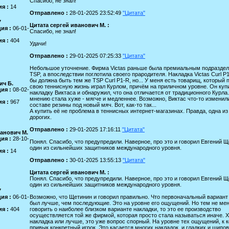
Спасибо, не знал!
я :
14
Отправлено :
28-01-2025 23:52:49
"Цитата"
7
Цитата сергей иванович М. :
ия :
06-01-
Спасибо, не знал!
я :
404
Удачи!
Отправлено :
29-01-2025 07:25:33
"Цитата"
Небольшое уточнение. Фирма Victas раньше была премиальным подразде
TSP, а впоследствии поглотила своего прародителя. Накладка Victas Curl P
бы должна быть тем же TSP Curl P1-R, но... У меня есть товарищ, который 
ич Б.
свою теннисную жизнь играл Курлом, причём на приличном уровне. Он куп
ия :
08-02-
накладку Виктаса и обнаружил, что она отличается от традиционного Курла.
мнению стала хуже - мягче и медленнее. Возможно, Виктас что-то изменил
я :
967
составе резины под новый мяч. Вот, как-то так...
А купить её не проблема в теннисных интернет-магазинах. Правда, одна и
дорогих.
Отправлено :
29-01-2025 17:16:11
"Цитата"
ванович М.
ия :
28-10-
Понял. Спасибо, что предупредили. Наверное, про это и говорил Евгений Щ
один из сильнейших защитников международного уровня.
я :
14
Отправлено :
30-01-2025 13:55:13
"Цитата"
Цитата сергей иванович М. :
Понял. Спасибо, что предупредили. Наверное, про это и говорил Евгений Щ
один из сильнейших защитников международного уровня.
7
ия :
06-01-
Возможно, что Щетинин и говорил правильно. Что первоначальный вариант
был лучше, чем последующие. Это на уровне его ощущений. Но тем не мен
я :
404
говорить о наиболее близком варианте накладки, то это ее производство
осуществляется той же фирмой, которая просто стала называться иначе. 
накладка или лучше, это уже вопрос спорный. На уровне тех ощущений, к 
привык конкретный игрок. Это касается многих накладок, и гладких и шипов