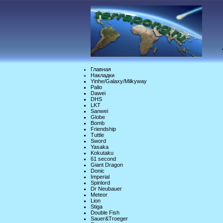
Главная
Накладки
Yinhe/Galaxy/Milkyway
Palio
Dawei
DHS
LKT
Sanwei
Globe
Bomb
Friendship
Tuttle
Sword
Yasaka
Kokutaku
61 second
Giant Dragon
Donic
Imperial
Spinlord
Dr Neubauer
Meteor
Lion
Stiga
Double Fish
Sauer&Troeger