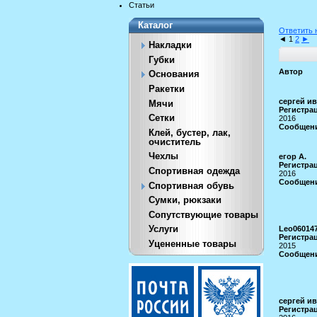
Статьи
Каталог
Ответить 
◄
1
2
►
Накладки
Губки
Автор
Основания
Ракетки
сергей и
Мячи
Регистрац
Сетки
2016
Сообщени
Клей, бустер, лак,
очиститель
Чехлы
егор А.
Регистрац
Спортивная одежда
2016
Сообщени
Спортивная обувь
Сумки, рюкзаки
Сопутствующие товары
Услуги
Leo06014
Регистрац
Уцененные товары
2015
Сообщени
сергей и
Регистрац