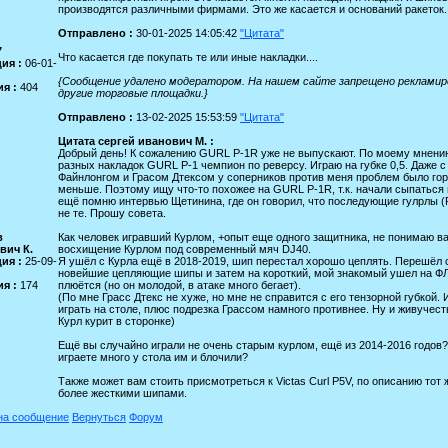
производятся различными фирмами. Это же касается и оснований ракеток.
Отправлено :
30-01-2025 14:05:42
"Цитата"
7
Что касается где покупать те или иные накладки....
ия :
06-01-
{Сообщение удалено модератором. На нашем сайте запрещено реклами
я :
404
другие торговые площадки.}
Отправлено :
13-02-2025 15:53:59
"Цитата"
Цитата сергей иванович М. :
Добрый день! К сожалению GURL P-1R уже не выпускают. По моему мнени
разных накладок GURL P-1 чемпион по реверсу. Играю на губке 0,5. Даже с
Файнлонгом и Грасом Дтексом у соперников против меня проблем было го
меньше. Поэтому ищу что-то похожее на GURL P-1R, т.к. начали сыпаться
ещё помню интервью Щетинина, где он говорил, что последующие гулрлы (
не те. Прошу совета.
в
Как человек игравший Курлом, +опыт еще одного защитника, не понимаю в
вич К.
восхищение Курлом под современный мяч DJ40.
ия :
25-09-
Я ушёл с Курла ещё в 2018-2019, шип перестал хорошо цеплять. Перешёл 
новейшие цепляющие шипы и затем на короткий, мой знакомый ушел на ФЛ
я :
174
плюётся (но он молодой, в атаке много бегает).
(По мне Грасс Дтекс не хуже, но мне не справится с его тензорной губкой. 
играть на столе, плюс подрезка Грассом намного противнее. Ну и живучест
Курл курит в сторонке)
Ещё вы случайно играли не очень старым курлом, ещё из 2014-2016 годов
играете много у стола им и блочили?
Также может вам стоить присмотреться к Victas Curl P5V, по описанию тот ж
более жесткими шипами.
на сообщение
Вернуться
Форум