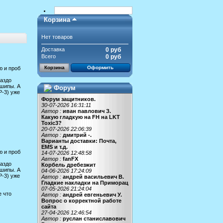
Корзина
Нет товаров
Доставка
0 руб
Всего
0 руб
Корзина
Оформить
ю и проб
раздо
 шипы. А
Форум
P-3) уже
Форум защитников.
30-07-2026 16:31:11
Автор :
иван павлович З.
Какую гладкую на FH на LKT
Toxic3?
20-07-2026 22:06:39
Автор :
дмитрий -.
Варианты доставки: Почта,
EMS и т.д.
ю и проб
14-07-2026 12:48:58
Автор :
fanFX
раздо
Корбель дребезжит
 шипы. А
04-06-2026 17:24:09
P-3) уже
Автор :
андрей васильевич В.
Гладкие накладки на Приморац
07-05-2026 21:24:04
е что
Автор :
андрей евгеньевич У.
Вопрос о корректной работе
сайта
27-04-2026 12:46:54
Автор :
руслан станиславович