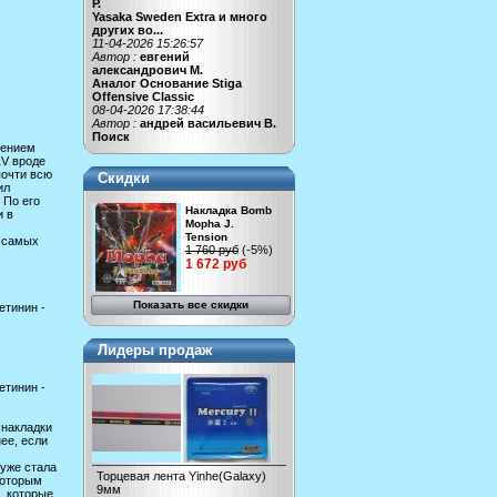
Р.
Yasaka Sweden Extra и много
других во...
11-04-2026 15:26:57
Автор :
евгений
александрович М.
Аналог Основание Stiga
Offensive Classic
08-04-2026 17:38:44
Автор :
андрей васильевич В.
Поиск
лением
1V вроде
почти всю
Скидки
ил
 По его
Накладка Bomb
и в
Mopha J.
Tension
з самых
1 760 руб
(-5%)
1 672 руб
Показать все скидки
етинин -
Лидеры продаж
етинин -
 накладки
ее, если
Хуже стала
Торцевая лента Yinhe(Galaxy)
которым
9мм
, которые