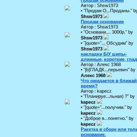
Продам основания
Автор : Shsw1973
• "Продам О...Проданы." b
Shsw1973
Продам основания
Автор : Shsw1973
• "Основани.... 3000р." by
Shsw1973
• "[quote="... Обсудим" by
Shsw1973
накладки Б/У шипы-
длинные, короткие, гла
Автор : Алекс 1968
• "[b]ГЛАДК...лерьевич" by
Алекс 1968
Что ожидается в ближа
время?
Автор : kapecz
• "Планируе...льная) ?" by
kapecz
• "[quote="...получим." by
kapecz
• "Доброе в...понятно." by
kapecz
Ракетка в сборе или тол
основание.