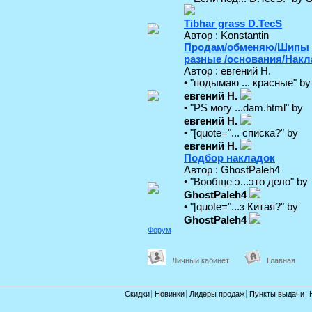
Tibhar grass D.TecS
Автор : Konstantin
Продам/обменяю/Шипы
разные /основания/Накл
Автор : евгений Н.
• "подымаю ... красные" by
евгений Н.
• "PS могу ...dam.html" by
евгений Н.
• "[quote="... списка?" by
евгений Н.
Подбор накладок
Автор : GhostPaleh4
• "Вообще э...это дело" by
GhostPaleh4
• "[quote="...з Китая?" by
GhostPaleh4
Форум
Личный кабинет
Главная
Скидки
Новинки
Лидеры продаж
Пункты выдачи