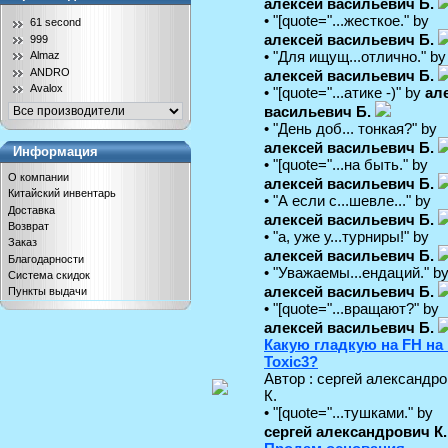
алексей васильевич Б.
• "[quote="...жесткое." by
61 second
алексей васильевич Б.
999
• "Для ищущ...отлично." by
Almaz
ANDRO
алексей васильевич Б.
Avalox
• "[quote="...атике -)" by
ал
васильевич Б.
• "День доб... тонкая?" by
алексей васильевич Б.
Информация
• "[quote="...на быть." by
О компании
алексей васильевич Б.
Китайский инвентарь
• "А если с...шевле..." by
Доставка
алексей васильевич Б.
Возврат
• "а, уже у...турниры!" by
Заказ
алексей васильевич Б.
Благодарности
• "Уважаемы...ендаций." b
Система скидок
алексей васильевич Б.
Пункты выдачи
• "[quote="...вращают?" by
алексей васильевич Б.
Какую гладкую на FH на
Toxic3?
Автор : сергей александр
К.
• "[quote="...тушками." by
сергей александрович К