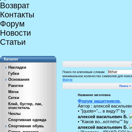
Возврат
Контакты
Форум
Новости
Статьи
Каталог
Накладки
Поиск по ключевым словам
Губки
минимальное количество символов для поис
Основания
Форум
Ракетки
Поиск >
Мячи
Название заголовка
Сетки
Форум защитников.
Клей, бустер, лак,
Автор : алексей васильеви
очиститель
• "[quote="... в виду?" by
Чехлы
алексей васильевич Б.
Спортивная одежда
• "Каков во...котлеты"" by
Спортивная обувь
алексей васильевич Б.
Сумки, рюкзаки