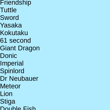
Friendship
Tuttle
Sword
Yasaka
Kokutaku
61 second
Giant Dragon
Donic
Imperial
Spinlord
Dr Neubauer
Meteor
Lion
Stiga
Double Fish