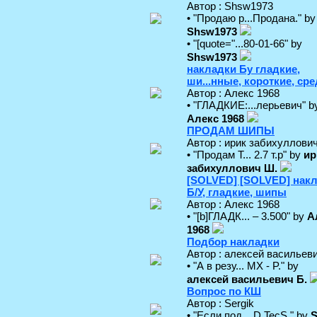
Автор : Shsw1973
• "Продаю р...Продана." by
Shsw1973
• "[quote="...80-01-66" by
Shsw1973
накладки Бу гладкие,
ши...нные, короткие, ср
Автор : Алекс 1968
• "ГЛАДКИЕ:...лерьевич" b
Алекс 1968
ПРОДАМ ШИПЫ
Автор : ирик забихуллови
• "Продам T... 2.7 т.р" by
ир
забихуллович Ш.
[SOLVED] [SOLVED] нак
Б/У, гладкие, шипы
Автор : Алекс 1968
• "[b]ГЛАДК... – 3.500" by
А
1968
Подбор накладки
Автор : алексей васильеви
• "А в резу... MX - P." by
алексей васильевич Б.
Вопрос по КШ
Автор : Sergik
• "Если под... D.TecS." by
S