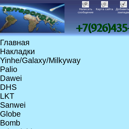
Написать
Карта сайта
Добавить
сообщение
закладк
Главная
Накладки
Yinhe/Galaxy/Milkyway
Palio
Dawei
DHS
LKT
Sanwei
Globe
Bomb