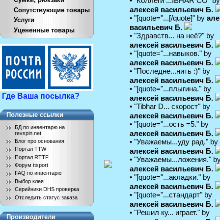
• "Коллеги ...IBHAR CO" by
алексей васильевич Б.
Сопутствующие товары
• "[quote="...[/quote]" by
але
Услуги
васильевич Б.
Уцененные товары
• "Здравств... на неё?" by
алексей васильевич Б.
• "[quote="...навыков." by
алексей васильевич Б.
• "Последне...нить :)" by
алексей васильевич Б.
• "[quote="...плыгина." by
Где Ваша посылка?
алексей васильевич Б.
• "Tibhar D... скорост" by
Полезные ссылки
алексей васильевич Б.
• "[quote="...ость =5." by
БД по инвентарю на
алексей васильевич Б.
revspin.net
• "Уважаемы...уду рад." by
Блог про основания
Портал TTW
алексей васильевич Б.
Портал RTTF
• "Уважаемы...ложения." b
Форум ttsport
алексей васильевич Б.
FAQ по инвентарю
• "[quote="...акладки." by
Выбор клея
алексей васильевич Б.
Серийники DHS проверка
• "[quote="...стандарт" by
Отследить статус заказа
алексей васильевич Б.
• "Решил ку... играет." by
Производители