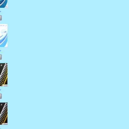
.
.
.
.