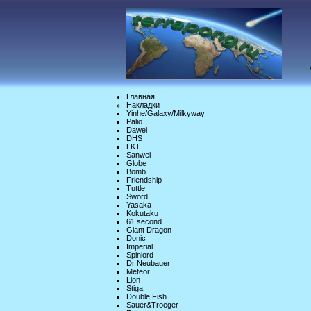
Главная
Накладки
Yinhe/Galaxy/Milkyway
Palio
Dawei
DHS
LKT
Sanwei
Globe
Bomb
Friendship
Tuttle
Sword
Yasaka
Kokutaku
61 second
Giant Dragon
Donic
Imperial
Spinlord
Dr Neubauer
Meteor
Lion
Stiga
Double Fish
Sauer&Troeger