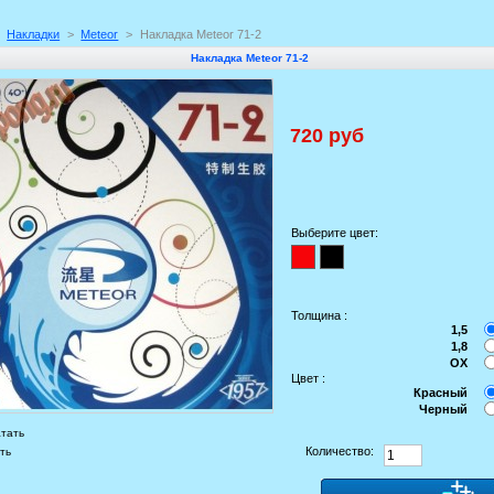
Накладки
>
Meteor
>
Накладка Meteor 71-2
Накладка Meteor 71-2
720 руб
Выберите цвет:
Толщина :
1,5
1,8
OX
Цвет :
Красный
Черный
тать
Количество:
ть