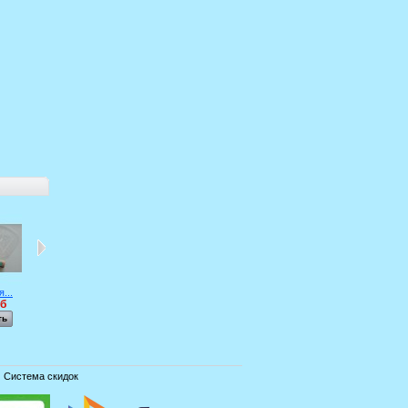
...
Губка для...
Накладка...
Накладка 729...
Накладка Dr...
уб
140 руб
1 080 руб
3 506 руб
4 690 руб
ть
Смотреть
Смотреть
Смотреть
Смотреть
Система скидок