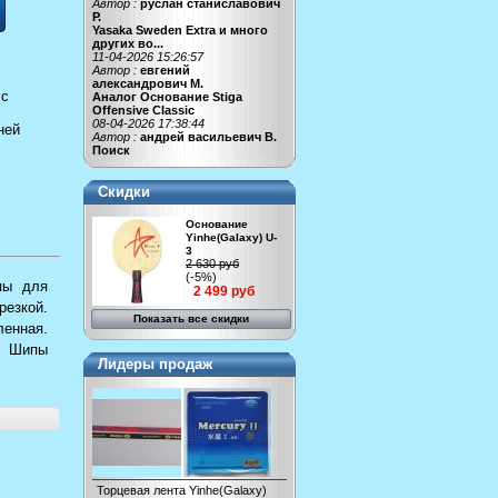
Автор :
руслан станиславович
Р.
Yasaka Sweden Extra и много
других во...
11-04-2026 15:26:57
Автор :
евгений
александрович М.
 с
Аналог Основание Stiga
Offensive Classic
08-04-2026 17:38:44
ней
Автор :
андрей васильевич В.
Поиск
Скидки
Основание
Yinhe(Galaxy) U-
3
2 630 руб
(-5%)
пы для
2 499 руб
резкой.
Показать все скидки
ленная.
ь. Шипы
Лидеры продаж
Торцевая лента Yinhe(Galaxy)