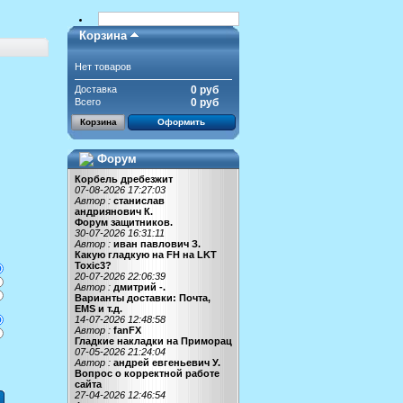
Корзина
Нет товаров
Доставка
0 руб
Всего
0 руб
Корзина
Оформить
Форум
Корбель дребезжит
07-08-2026 17:27:03
Автор :
станислав
андриянович К.
Форум защитников.
30-07-2026 16:31:11
Автор :
иван павлович З.
Какую гладкую на FH на LKT
Toxic3?
20-07-2026 22:06:39
Автор :
дмитрий -.
Варианты доставки: Почта,
EMS и т.д.
14-07-2026 12:48:58
Автор :
fanFX
Гладкие накладки на Приморац
07-05-2026 21:24:04
Автор :
андрей евгеньевич У.
Вопрос о корректной работе
сайта
27-04-2026 12:46:54