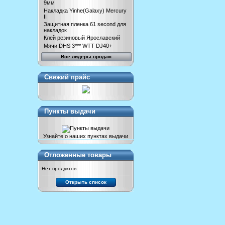
9мм
Накладка Yinhe(Galaxy) Mercury
II
Защитная пленка 61 second для
накладок
Клей резиновый Ярославский
Мячи DHS 3*** WTT DJ40+
Все лидеры продаж
Свежий прайс
Пункты выдачи
Узнайте о наших пунктах выдачи
Отложенные товары
Нет продуктов
Открыть список