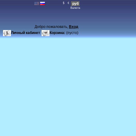
$
€
руб
Валюта
Добро пожаловать,
Вход
Личный кабинет
Корзина:
(пусто)