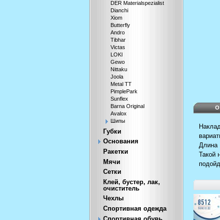
DER Materialspezialist
Dianchi
Xiom
Butterfly
Andro
Tibhar
Victas
LOKI
Gewo
Nittaku
Joola
Metal TT
PimplePark
Sunflex
Barna Original
О
Avalox
Шипы
Накла
Губки
вариат
Основания
Длина 
Ракетки
Такой 
Мячи
подойд
Сетки
Клей, бустер, лак,
очиститель
Чехлы
Спортивная одежда
Спортивная обувь