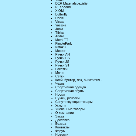
DER Materialspezialist
61 second
XIOM
Butterfly
Donic
Victas
Yasaka
Joola
Tibhar
Andro
Metal TT
PimplePark
Nittaku
Meteor
Ручки AN
Ручки CS
Ручки JS
Ручки ST
Ракетки
Мячи
Сетки
Клей, бустер, лак, очиститель
Чехлы
Спортивная одежда
Спортивная обувь
Носки
Сумки, рюкзаки
Сопутствующие товары
Услуги
Уцененные товары
О компании
Заказ
Доставка
Возврат
Контакты
Форум
Новости