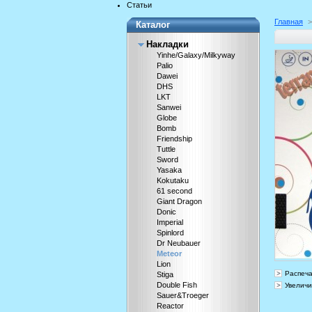
Статьи
Главная
>
Каталог
Накладки
Yinhe/Galaxy/Milkyway
Palio
Dawei
DHS
LKT
Sanwei
Globe
Bomb
Friendship
Tuttle
Sword
Yasaka
Kokutaku
61 second
Giant Dragon
Donic
Imperial
Spinlord
Dr Neubauer
Meteor
Lion
Распеча
Stiga
Double Fish
Увеличи
Sauer&Troeger
Reactor