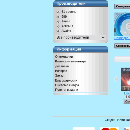
Производители
Смотреть
61 second
999
Almaz
ANDRO
Avalox
Накладка..
Смотреть
Информация
О компании
Китайский инвентарь
Доставка
Возврат
Заказ
Благодарности
Система скидок
Пункты выдачи
Нак
1 
См
Скидки
Новинки