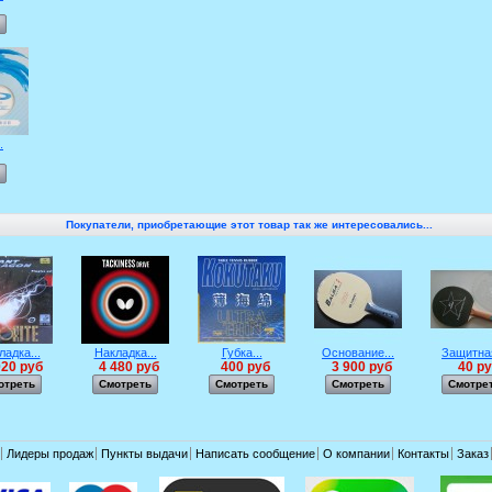
.
Покупатели, приобретающие этот товар так же интересовались...
ладка...
Накладка...
Губка...
Основание...
Защитная
020 руб
4 480 руб
400 руб
3 900 руб
40 р
отреть
Смотреть
Смотреть
Смотреть
Смотре
Лидеры продаж
Пункты выдачи
Написать сообщение
О компании
Контакты
Заказ