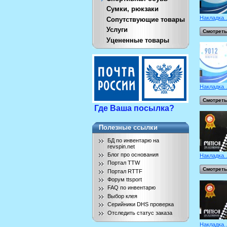
Сумки, рюкзаки
Накладка..
Сопутствующие товары
Услуги
Смотреть
Уцененные товары
Накладка..
Смотреть
Где Ваша посылка?
Полезные ссылки
БД по инвентарю на
revspin.net
Блог про основания
Накладка..
Портал TTW
Смотреть
Портал RTTF
Форум ttsport
FAQ по инвентарю
Выбор клея
Серийники DHS проверка
Отследить статус заказа
Накладка..