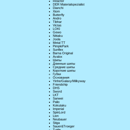
Reactor
DER Materialspezialist
Dianchi
Xiom
Butterfly
Andro
Tibhar
Victas
LOKI
Gewo
Nittaku
Joola
Metal TT
PimplePark
Sunflex
Barna Original
Avalox
Шипы
Длинные шипы
Средние шипы
Короткие шипы
Губки
Основания
Yinhe/Galaxy/Milkyway
Friendship
DHS
Sword
LKT
Sanwei
Palio
Kokutaku
Imperial
SpinLord
Lion
Neubauer
Stiga
Sauer&Troeger
Tuttle