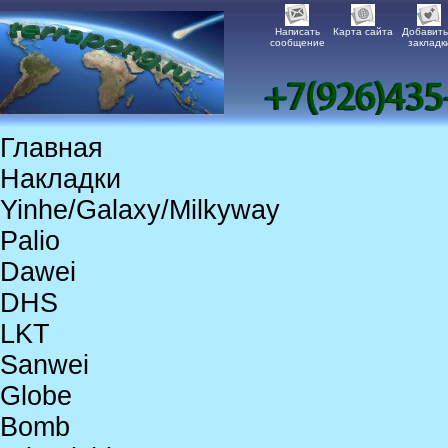
Написать
Карта сайта
Добавить
сообщение
закладк
Главная
Накладки
Yinhe/Galaxy/Milkyway
Palio
Dawei
DHS
LKT
Sanwei
Globe
Bomb