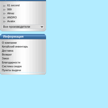
61 second
999
Almaz
ANDRO
Avalox
Информация
О компании
Китайский инвентарь
Доставка
Возврат
Заказ
Благодарности
Система скидок
Пункты выдачи