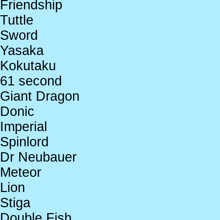
Friendship
Tuttle
Sword
Yasaka
Kokutaku
61 second
Giant Dragon
Donic
Imperial
Spinlord
Dr Neubauer
Meteor
Lion
Stiga
Double Fish