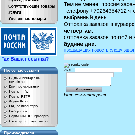
Тем не менее, просим заран
Сопутствующие товары
телефону +79264354712 что
Услуги
выбранный день.
Уцененные товары
Отправка заказов в курьерс
четвергам.
Отправка заказов почтой и 
будние дни
.
предыдущая новость
следующая 
Где Ваша посылка?
Имя:
Полезные ссылки
БД по инвентарю на
revspin.net
Блог про основания
Портал TTW
Нет комментариев
Портал RTTF
Форум ttsport
FAQ по инвентарю
Выбор клея
Серийники DHS проверка
Отследить статус заказа
Производители