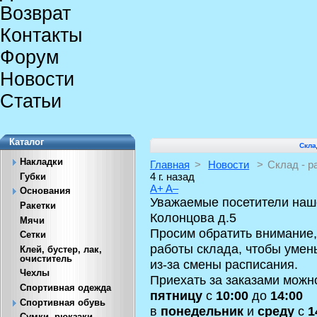
Возврат
Контакты
Форум
Новости
Статьи
Каталог
Скла
Накладки
Главная
>
Новости
>
Склад - р
4 г. назад
Губки
A+
A–
Основания
Уважаемые посетители наше
Ракетки
Колонцова д.5
Мячи
Просим обратить внимание,
Сетки
работы склада, чтобы умен
Клей, бустер, лак,
очиститель
из-за смены расписания.
Чехлы
Приехать за заказами можн
Спортивная одежда
пятницу
с
10:00
до
14:00
Спортивная обувь
в
понедельник
и
среду
с
1
Сумки, рюкзаки