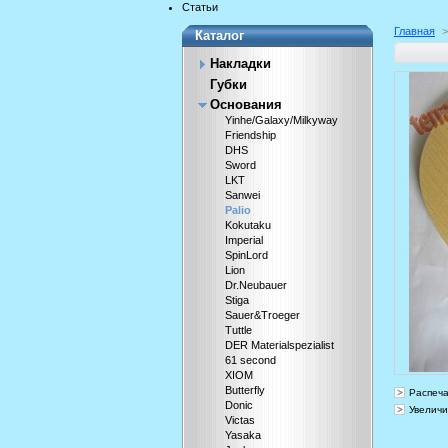
Статьи
Главная
>
Каталог
Накладки
Губки
Основания
Yinhe/Galaxy/Milkyway
Friendship
DHS
Sword
LKT
Sanwei
Palio
Kokutaku
Imperial
SpinLord
Lion
Dr.Neubauer
Stiga
Sauer&Troeger
Tuttle
DER Materialspezialist
61 second
XIOM
Butterfly
Распеча
Donic
Увеличи
Victas
Yasaka