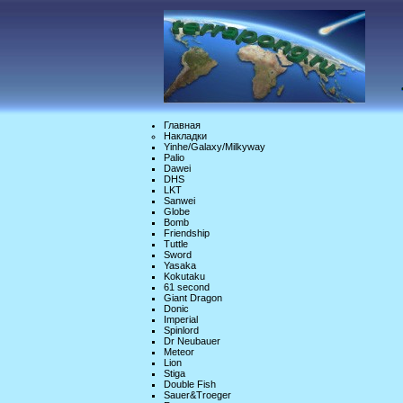
Главная
Накладки
Yinhe/Galaxy/Milkyway
Palio
Dawei
DHS
LKT
Sanwei
Globe
Bomb
Friendship
Tuttle
Sword
Yasaka
Kokutaku
61 second
Giant Dragon
Donic
Imperial
Spinlord
Dr Neubauer
Meteor
Lion
Stiga
Double Fish
Sauer&Troeger