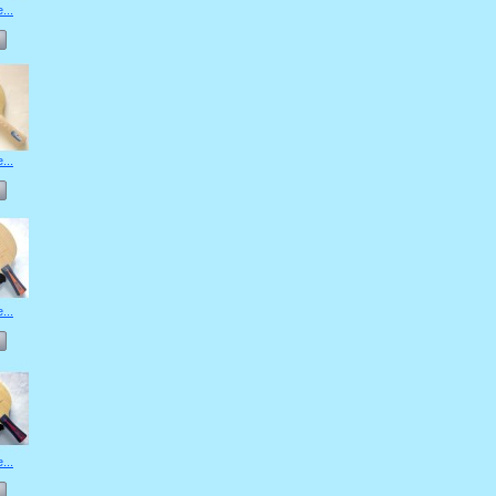
...
...
...
...