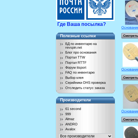
Где Ваша посылка?
Основание
Полезные ссылки
Смотреть
БД по инвентарю на
revspin.net
Блог про основания
Портал TTW
Портал RTTF
Форум ttsport
Основание
FAQ по инвентарю
Выбор клея
Смотреть
Серийники DHS проверка
Отследить статус заказа
Производители
61 second
Основание
999
Almaz
Смотреть
ANDRO
Avalox