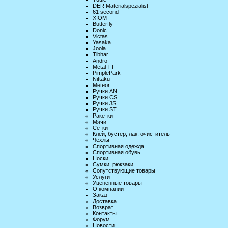
DER Materialspezialist
61 second
XIOM
Butterfly
Donic
Victas
Yasaka
Joola
Tibhar
Andro
Metal TT
PimplePark
Nittaku
Meteor
Ручки AN
Ручки CS
Ручки JS
Ручки ST
Ракетки
Мячи
Сетки
Клей, бустер, лак, очиститель
Чехлы
Спортивная одежда
Спортивная обувь
Носки
Сумки, рюкзаки
Сопутствующие товары
Услуги
Уцененные товары
О компании
Заказ
Доставка
Возврат
Контакты
Форум
Новости