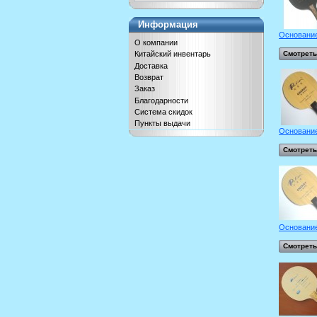
Информация
Основание
О компании
Китайский инвентарь
Смотреть
Доставка
Возврат
Заказ
Благодарности
Система скидок
Пункты выдачи
Основание
Смотреть
Основание
Смотреть