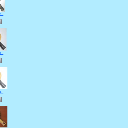
...
...
...