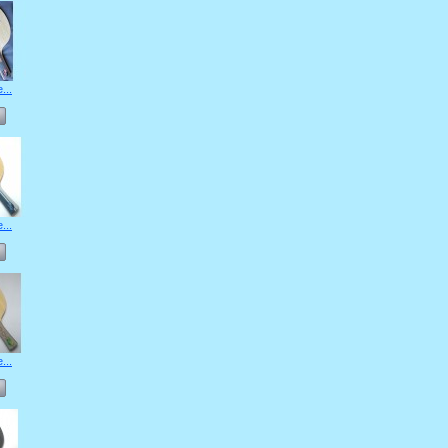
...
...
...