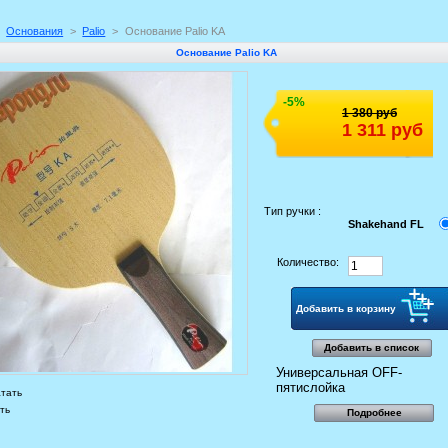
Основания
>
Palio
>
Основание Palio KA
Основание Palio KA
-5%
1 380 руб
1 311 руб
Тип ручки :
Shakehand FL
Количество:
Добавить в список
Универсальная OFF-
пятислойка
тать
ть
Подробнее