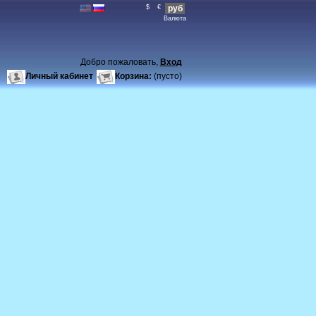
$
€
руб
Валюта
Добро пожаловать,
Вход
Личный кабинет
Корзина:
(пусто)