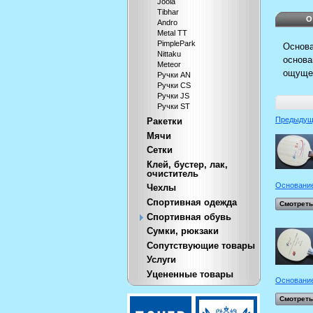
Joola
Tibhar
О
Andro
Metal TT
PimplePark
Основа
Nittaku
основа
Meteor
ощущен
Ручки AN
Ручки CS
Ручки JS
Ручки ST
Предыдущ
Ракетки
Мячи
Сетки
Клей, бустер, лак,
очиститель
Основание
Чехлы
Спортивная одежда
Смотреть
Спортивная обувь
Сумки, рюкзаки
Сопутствующие товары
Услуги
Уцененные товары
Основание
Смотреть