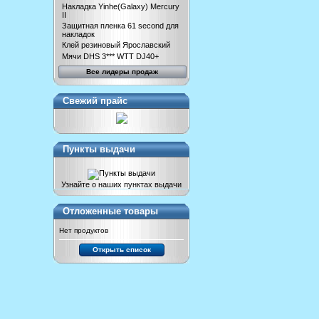
Накладка Yinhe(Galaxy) Mercury
II
Защитная пленка 61 second для
накладок
Клей резиновый Ярославский
Мячи DHS 3*** WTT DJ40+
Все лидеры продаж
Свежий прайс
Пункты выдачи
Узнайте о наших пунктах выдачи
Отложенные товары
Нет продуктов
Открыть список