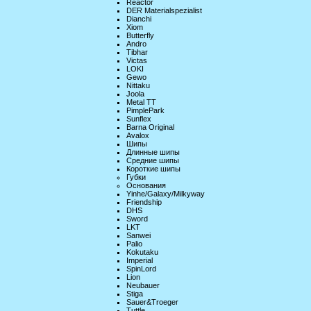
Reactor
DER Materialspezialist
Dianchi
Xiom
Butterfly
Andro
Tibhar
Victas
LOKI
Gewo
Nittaku
Joola
Metal TT
PimplePark
Sunflex
Barna Original
Avalox
Шипы
Длинные шипы
Средние шипы
Короткие шипы
Губки
Основания
Yinhe/Galaxy/Milkyway
Friendship
DHS
Sword
LKT
Sanwei
Palio
Kokutaku
Imperial
SpinLord
Lion
Neubauer
Stiga
Sauer&Troeger
Tuttle