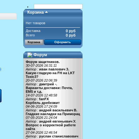
Корзина
Нет товаров
Доставка
0 руб
Всего
0 руб
Корзина
Оформить
Форум
Форум защитников.
30-07-2026 16:31:11
Автор :
иван павлович З.
Какую гладкую на FH на LKT
Toxic3?
20-07-2026 22:06:39
Автор :
дмитрий -.
Варианты доставки: Почта,
EMS и т.д.
14-07-2026 12:48:58
Автор :
fanFX
Корбель дребезжит
04-06-2026 17:24:09
Автор :
андрей васильевич В.
Гладкие накладки на Приморац
07-05-2026 21:24:04
Автор :
андрей евгеньевич У.
Вопрос о корректной работе
сайта
27-04-2026 12:46:54
Автор :
руслан станиславович