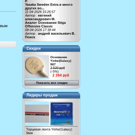
Р.
Yasaka Sweden Extra и много
других во...
11-04-2026 15:26:57
Автор :
евгений
александрович М.
Аналог Основание Stiga
овым
Offensive Classic
08-04-2026 17:38:44
Автор :
андрей васильевич В.
Поиск
Скидки
Основание
Yinhe(Galaxy)
987
2 520 руб
(-5%)
2 394 руб
Показать все скидки
Лидеры продаж
Торцевая лента Yinhe(Galaxy)
9мм