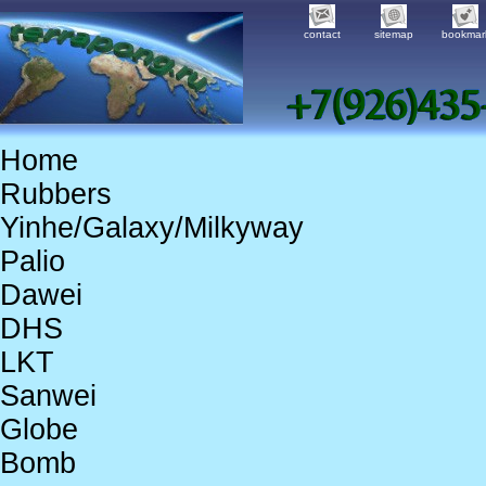
contact
sitemap
bookmar
Home
Rubbers
Yinhe/Galaxy/Milkyway
Palio
Dawei
DHS
LKT
Sanwei
Globe
Bomb