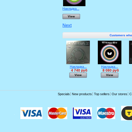
Накладка...
View
Next
Customers who b
Накладка...
Накладка...
4 740 руб
8 080 руб
View
View
Specials
New products
Top sellers
Our stores
C