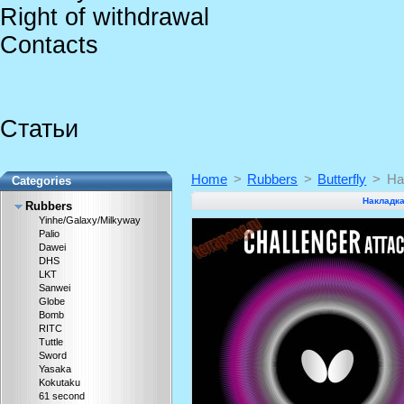
Right of withdrawal
Contacts
Статьи
Home
>
Rubbers
>
Butterfly
>
На
Categories
Накладка 
Rubbers
Yinhe/Galaxy/Milkyway
Palio
Dawei
DHS
LKT
Sanwei
Globe
Bomb
RITC
Tuttle
Sword
Yasaka
Kokutaku
61 second