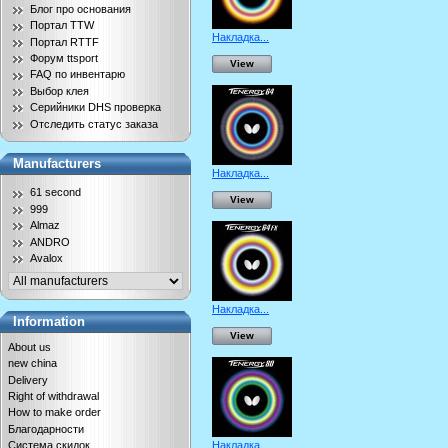
Блог про основания
Портал TTW
Накладка...
Портал RTTF
Форум ttsport
View
FAQ по инвентарю
Выбор клея
Серийники DHS проверка
Отследить статус заказа
Manufacturers
Накладка...
61 second
View
999
Almaz
ANDRO
Avalox
Накладка...
Information
View
About us
new china
Delivery
Right of withdrawal
How to make order
Благодарности
Система скидок
Накладка...