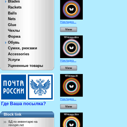
Blades
Rackets
Balls
Nets
Накладка...
Glue
View
Чехлы
Форма
Обувь
Сумки, рюкзаки
Accessories
Услуги
Накладка...
Уцененные товары
View
Накладка...
Где Ваша посылка?
View
Block link
БД по инвентарю на
revspin.net