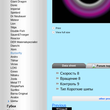
Giant Dragon
Donic
Imperial
Spinlord
Dr Neubauer
Meteor
Lion
Stiga
Print
Double Fish
View full size
Sauer&Troeger
Reactor
DER Materialspezialist
Dianchi
Xiom
Butterfly
Andro
Tibhar
Victas
Data sheet
Forum top
LOKI
Gewo
Скорость
8
Nittaku
Вращение
8
Joola
Metal TT
Контроль
9
PimplePark
Тип
Короткие шипы
Sunflex
Barna Original
Avalox
other pro
Шипы
Previous
Губки