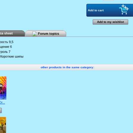
Add to my wishlist
ta sheet
Forum topics
рость
9,5
щение
6
троль
7
Короткие шипы
other products in the same category:
r...