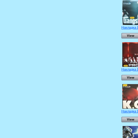
Накладка D
View
Накладка D
View
Накладка D
View