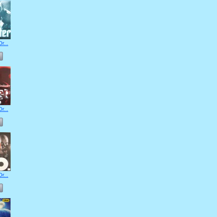
r...
r...
r...