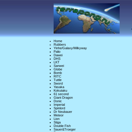
Home
Rubbers
Yinhe/Galaxy/Milkyway
Palio
Dawei
DHS
LKT
Sanwei
Globe
Bomb
RITC
Tuttle
Sword
Yasaka
Kokutaku
61 second
Giant Dragon
Donic
Imperial
Spinlord
Dr Neubauer
Meteor
Lion
Stiga
Double Fish
Sauer&Troeger