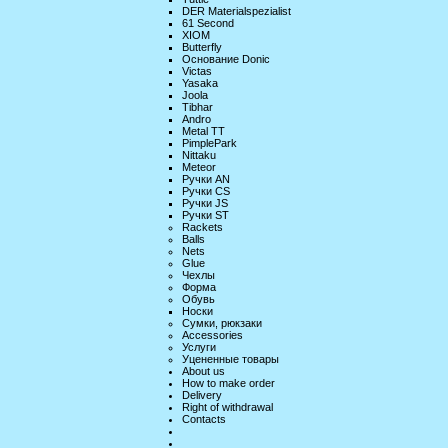
DER Materialspezialist
61 Second
XIOM
Butterfly
Основание Donic
Victas
Yasaka
Joola
Tibhar
Andro
Metal TT
PimplePark
Nittaku
Meteor
Ручки AN
Ручки CS
Ручки JS
Ручки ST
Rackets
Balls
Nets
Glue
Чехлы
Форма
Обувь
Носки
Сумки, рюкзаки
Accessories
Услуги
Уцененные товары
About us
How to make order
Delivery
Right of withdrawal
Contacts