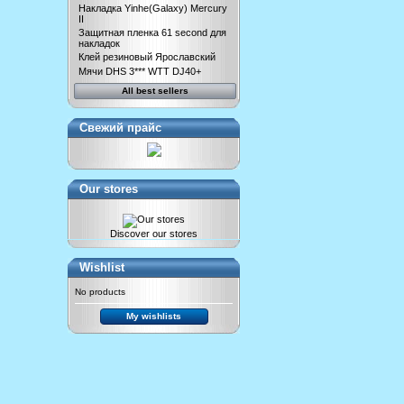
Накладка Yinhe(Galaxy) Mercury
II
Защитная пленка 61 second для
накладок
Клей резиновый Ярославский
Мячи DHS 3*** WTT DJ40+
All best sellers
Свежий прайс
Our stores
Discover our stores
Wishlist
No products
My wishlists