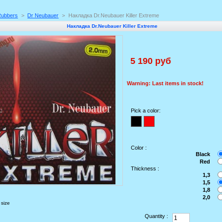
Rubbers
>
Dr Neubauer
>
Накладка Dr.Neubauer Killer Extreme
Накладка Dr.Neubauer Killer Extreme
5 190 руб
Warning: Last items in stock!
Pick a color:
Color :
Black
Red
Thickness :
1,3
1,5
1,8
2,0
 size
Quantity :