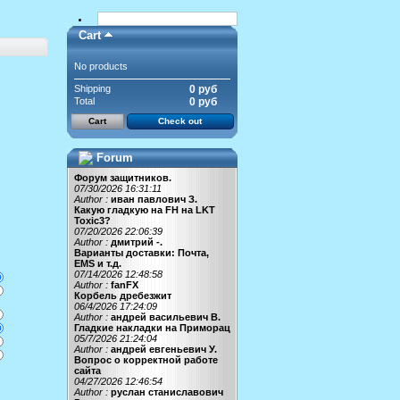
Cart
No products
Shipping
0 руб
Total
0 руб
Cart
Check out
Forum
Форум защитников.
07/30/2026 16:31:11
Author :
иван павлович З.
Какую гладкую на FH на LKT
Toxic3?
07/20/2026 22:06:39
Author :
дмитрий -.
Варианты доставки: Почта,
EMS и т.д.
07/14/2026 12:48:58
Author :
fanFX
Корбель дребезжит
06/4/2026 17:24:09
Author :
андрей васильевич В.
Гладкие накладки на Приморац
05/7/2026 21:24:04
Author :
андрей евгеньевич У.
Вопрос о корректной работе
сайта
04/27/2026 12:46:54
Author :
руслан станиславович