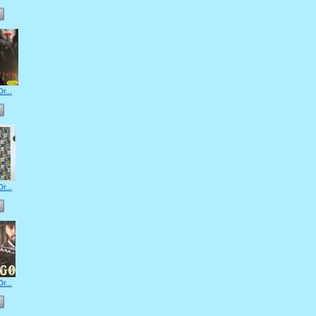
r...
r...
r...