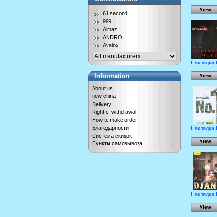
View
61 second
999
Almaz
ANDRO
Avalox
Накладка D
Information
View
About us
new china
Delivery
Right of withdrawal
How to make order
Благодарности
Накладка D
Система скидок
View
Пункты самовывоза
Накладка D
View