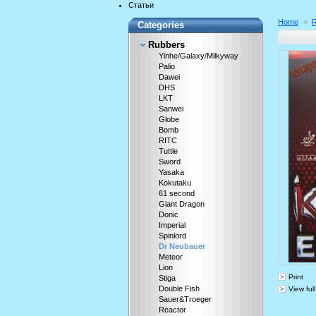
Статьи
Home
>
Categories
Rubbers
Yinhe/Galaxy/Milkyway
Palio
Dawei
DHS
LKT
Sanwei
Globe
Bomb
RITC
Tuttle
Sword
Yasaka
Kokutaku
61 second
Giant Dragon
Donic
Imperial
Spinlord
Dr Neubauer
Meteor
Lion
Print
Stiga
Double Fish
View full
Sauer&Troeger
Reactor