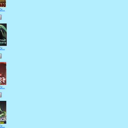
r...
r...
r...
r...