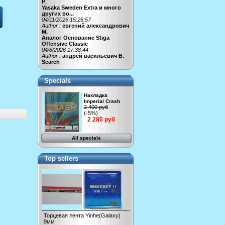
Р.
Yasaka Sweden Extra и много
других во...
04/11/2026 15:26:57
Author :
евгений александрович
М.
Аналог Основание Stiga
Offensive Classic
04/8/2026 17:38:44
Author :
андрей васильевич В.
Search
Specials
Накладка
Imperial Crash
2 400 руб
(-5%)
2 280 руб
All specials
Top sellers
Торцевая лента Yinhe(Galaxy)
9мм