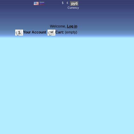
$
€
руб
Currency
Welcome,
Log in
Your Account
Cart:
(empty)