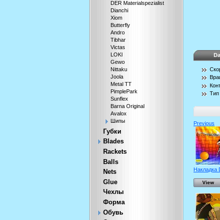
DER Materialspezialist
Dianchi
Xiom
Butterfly
Andro
Tibhar
Victas
LOKI
Da
Gewo
Ско
Nittaku
Joola
Вра
Metal TT
Кон
PimplePark
Тип
Sunflex
Barna Original
Avalox
Шипы
Previous
Губки
Blades
Rackets
Balls
Накладка D
Nets
Glue
View
Чехлы
Форма
Обувь