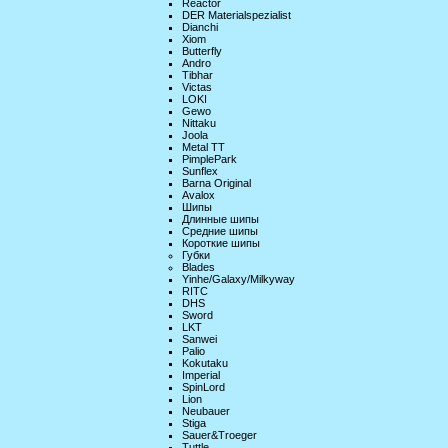
Reactor
DER Materialspezialist
Dianchi
Xiom
Butterfly
Andro
Tibhar
Victas
LOKI
Gewo
Nittaku
Joola
Metal TT
PimplePark
Sunflex
Barna Original
Avalox
Шипы
Длинные шипы
Средние шипы
Короткие шипы
Губки
Blades
Yinhe/Galaxy/Milkyway
RITC
DHS
Sword
LKT
Sanwei
Palio
Kokutaku
Imperial
SpinLord
Lion
Neubauer
Stiga
Sauer&Troeger
Tuttle