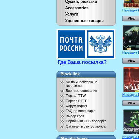
Сумки, рюкзаки
Accessories
Накладка D
Услуги
View
Уцененные товары
Накладка D
View
Где Ваша посылка?
Block link
БД по инвентарю на
revspin.net
Блог про основания
Накладка D
Портал TTW
Портал RTTF
View
Форум ttsport
FAQ по инвентарю
Выбор клея
Серийники DHS проверка
Отследить статус заказа
Накладка D
Manufacturers