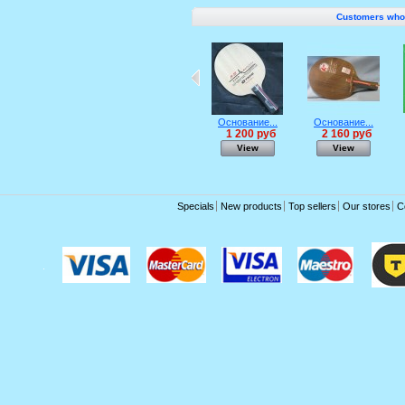
Customers who b
Основание...
Основание...
1 200 руб
2 160 руб
View
View
Specials
New products
Top sellers
Our stores
C