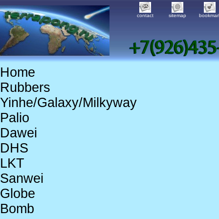
contact
sitemap
bookmar
Home
Rubbers
Yinhe/Galaxy/Milkyway
Palio
Dawei
DHS
LKT
Sanwei
Globe
Bomb