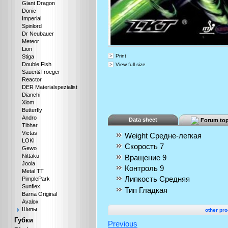
Giant Dragon
Donic
Imperial
Spinlord
Dr Neubauer
Meteor
Lion
Print
Stiga
Double Fish
View full size
Sauer&Troeger
Reactor
DER Materialspezialist
Dianchi
Xiom
Butterfly
Andro
Data sheet
Forum top
Tibhar
Victas
Weight
Средне-легкая
LOKI
Скорость
7
Gewo
Nittaku
Вращение
9
Joola
Контроль
9
Metal TT
Липкость
Средняя
PimplePark
Sunflex
Тип
Гладкая
Barna Original
Avalox
Шипы
other pro
Губки
Previous