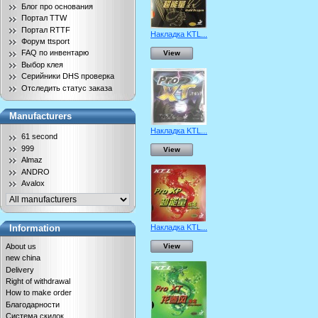
Блог про основания
Портал TTW
Портал RTTF
Накладка KTL...
Форум ttsport
FAQ по инвентарю
View
Выбор клея
Серийники DHS проверка
Отследить статус заказа
Manufacturers
Накладка KTL...
61 second
999
View
Almaz
ANDRO
Avalox
Накладка KTL...
Information
About us
View
new china
Delivery
Right of withdrawal
How to make order
Благодарности
Система скидок