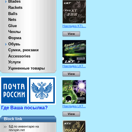
Blades
Rackets
Balls
Nets
Glue
Накладка KTL...
Чехлы
View
Форма
Обувь
Сумки, рюкзаки
Accessories
Услуги
Накладка LKT...
Уцененные товары
View
Накладка LKT...
Где Ваша посылка?
View
Block link
БД по инвентарю на
revspin.net