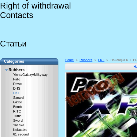
Right of withdrawal
Contacts
Статьи
Home
>
Rubbers
>
LKT
>
Накладка KTL P
Categories
Н
Rubbers
Yinhe/Galaxy/Milkyway
Palio
Dawei
DHS
LKT
Sanwei
Globe
Bomb
RITC
Tuttle
Sword
Yasaka
Kokutaku
61 second