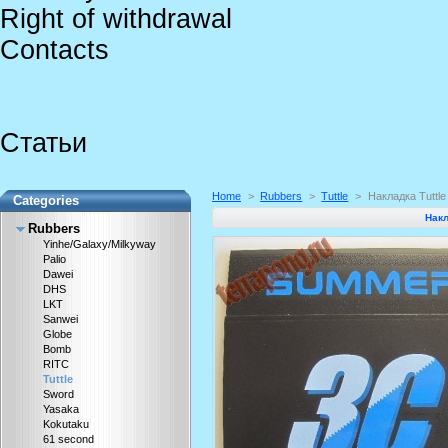
Right of withdrawal
Contacts
Статьи
Home
>
Rubbers
>
Tuttle
>
Накладка Tuttl
Categories
Накл
Rubbers
Yinhe/Galaxy/Milkyway
Palio
Dawei
DHS
LKT
Sanwei
Globe
Bomb
RITC
Tuttle
Sword
Yasaka
Kokutaku
61 second