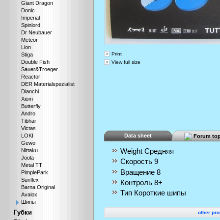
Giant Dragon
Donic
Imperial
Spinlord
Dr Neubauer
Meteor
Lion
Print
Stiga
Double Fish
View full size
Sauer&Troeger
Reactor
DER Materialspezialist
Dianchi
Xiom
Butterfly
Andro
Tibhar
Victas
Data sheet
LOKI
Forum top
Gewo
Weight
Средняя
Nittaku
Joola
Скорость
9
Metal TT
Вращение
8
PimplePark
Sunflex
Контроль
8+
Barna Original
Тип
Короткие шипы
Avalox
Шипы
Губки
other pro