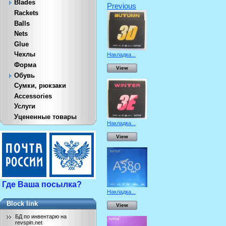
Blades
Previous
Rackets
Balls
Nets
Glue
Чехлы
Накладка...
Форма
View
Обувь
Сумки, рюкзаки
Accessories
Услуги
Уцененные товары
Накладка...
View
Где Ваша посылка?
Накладка...
Block link
View
БД по инвентарю на
revspin.net