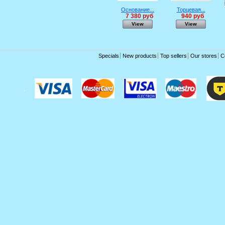
Основание...
Торцевая...
7 380 руб
940 руб
View
View
Specials
New products
Top sellers
Our stores
C