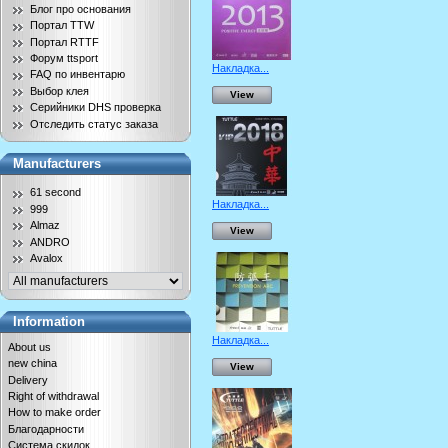
Блог про основания
Портал TTW
Портал RTTF
Форум ttsport
Накладка...
FAQ по инвентарю
Выбор клея
View
Серийники DHS проверка
Отследить статус заказа
Manufacturers
61 second
Накладка...
999
Almaz
View
ANDRO
Avalox
Information
Накладка...
About us
new china
View
Delivery
Right of withdrawal
How to make order
Благодарности
Система скидок