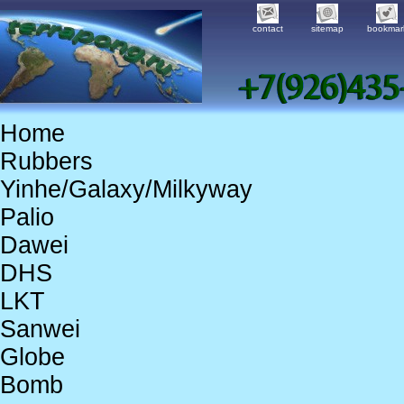
contact
sitemap
bookmar
Home
Rubbers
Yinhe/Galaxy/Milkyway
Palio
Dawei
DHS
LKT
Sanwei
Globe
Bomb