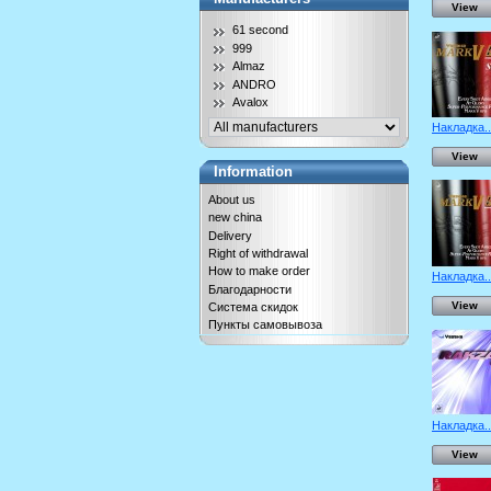
View
61 second
999
Almaz
ANDRO
Avalox
Накладка..
View
Information
About us
new china
Delivery
Right of withdrawal
How to make order
Накладка..
Благодарности
View
Система скидок
Пункты самовывоза
Накладка..
View