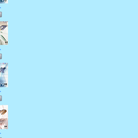
.
.
.
.