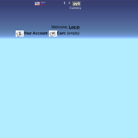
$
€
руб
Currency
Welcome,
Log in
Your Account
Cart:
(empty)