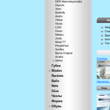
DER Materialspezialist
Dianchi
Xiom
Butterfly
Andro
Tibhar
Da
Victas
Wei
LOKI
Gewo
Ско
Nittaku
Вра
Joola
Кон
Metal TT
Тип
PimplePark
Sunflex
Barna Original
Avalox
Previous
Шипы
Губки
Blades
Rackets
Balls
Накладка..
Nets
View
Glue
Чехлы
Форма
Обувь