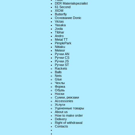
DER Materialspezialist
61 Second
XIOM
Butterfly
Основание Donic
Victas
Yasaka
Joola
Tibhar
Andro
Metal TT
PimplePark
Nittaku
Meteor
Ручки AN
Ручки CS
Ручки JS
Ручки ST
Rackets
Balls
Nets
Glue
Чехлы
Форма
Обувь
Носки
Сумки, рюкзаки
Accessories
Услуги
Уцененные товары
About us
How to make order
Delivery
Right of withdrawal
Contacts