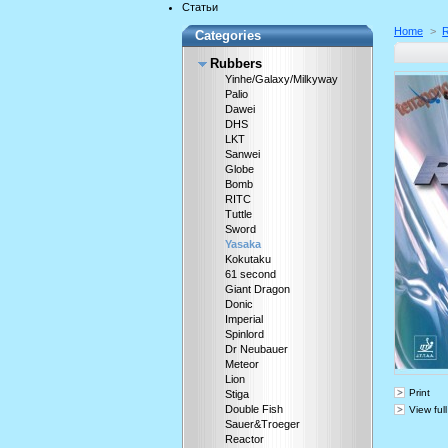
Статьи
Home
>
Categories
Rubbers
Yinhe/Galaxy/Milkyway
Palio
Dawei
DHS
LKT
Sanwei
Globe
Bomb
RITC
Tuttle
Sword
Yasaka
Kokutaku
61 second
Giant Dragon
Donic
Imperial
Spinlord
Dr Neubauer
Meteor
Lion
Print
Stiga
Double Fish
View full
Sauer&Troeger
Reactor