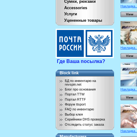
Сумки, рюкзаки
Накладка..
Accessories
Услуги
View
Уцененные товары
Накладка..
View
Где Ваша посылка?
Block link
БД по инвентарю на
revspin.net
Накладка..
Блог про основания
Портал TTW
View
Портал RTTF
Форум ttsport
FAQ по инвентарю
Выбор клея
Серийники DHS проверка
Отследить статус заказа
Накладка..
Manufacturers