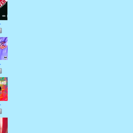
.
.
.