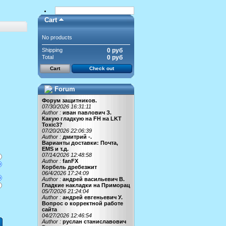
Cart
No products
Shipping
0 руб
Total
0 руб
Cart
Check out
Forum
Форум защитников.
07/30/2026 16:31:11
Author :
иван павлович З.
Какую гладкую на FH на LKT
Toxic3?
07/20/2026 22:06:39
Author :
дмитрий -.
Варианты доставки: Почта,
EMS и т.д.
07/14/2026 12:48:58
Author :
fanFX
Корбель дребезжит
06/4/2026 17:24:09
Author :
андрей васильевич В.
Гладкие накладки на Приморац
05/7/2026 21:24:04
Author :
андрей евгеньевич У.
Вопрос о корректной работе
сайта
04/27/2026 12:46:54
Author :
руслан станиславович