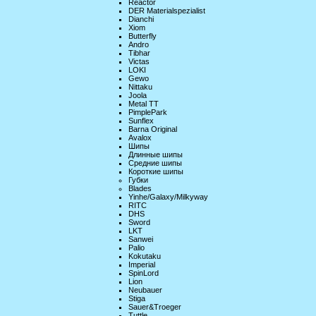
Reactor
DER Materialspezialist
Dianchi
Xiom
Butterfly
Andro
Tibhar
Victas
LOKI
Gewo
Nittaku
Joola
Metal TT
PimplePark
Sunflex
Barna Original
Avalox
Шипы
Длинные шипы
Средние шипы
Короткие шипы
Губки
Blades
Yinhe/Galaxy/Milkyway
RITC
DHS
Sword
LKT
Sanwei
Palio
Kokutaku
Imperial
SpinLord
Lion
Neubauer
Stiga
Sauer&Troeger
Tuttle