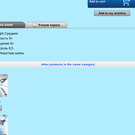
Add to my wishlist
ta sheet
Forum topics
ght
Средняя
рость
9+
щение
8+
троль
8,5
Короткие шипы
other products in the same category:
.