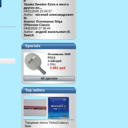
Р.
Yasaka Sweden Extra и много
других во...
04/11/2026 15:26:57
Author :
евгений александрович
М.
Аналог Основание Stiga
Offensive Classic
04/8/2026 17:38:44
Author :
андрей васильевич В.
Search
Specials
Основание DHS
PG13
4 190 руб
(-5%)
3 981 руб
All specials
Top sellers
Торцевая лента Yinhe(Galaxy)
9мм