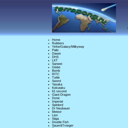
Home
Rubbers
Yinhe/Galaxy/Milkyway
Palio
Dawei
DHS
LKT
Sanwei
Globe
Bomb
RITC
Tuttle
Sword
Yasaka
Kokutaku
61 second
Giant Dragon
Donic
Imperial
Spinlord
Dr Neubauer
Meteor
Lion
Stiga
Double Fish
Sauer&Troeger