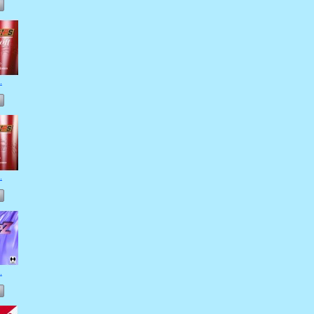
.
.
.