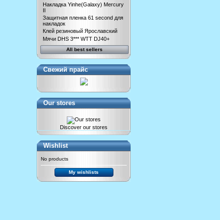
Накладка Yinhe(Galaxy) Mercury
II
Защитная пленка 61 second для
накладок
Клей резиновый Ярославский
Мячи DHS 3*** WTT DJ40+
All best sellers
Свежий прайс
Our stores
Discover our stores
Wishlist
No products
My wishlists