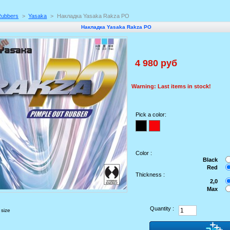
Rubbers
>
Yasaka
>
Накладка Yasaka Rakza PO
Накладка Yasaka Rakza PO
4 980 руб
Warning: Last items in stock!
Pick a color:
Color :
Black
Red
Thickness :
2,0
Max
Quantity :
 size