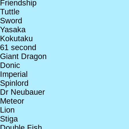
Friendship
Tuttle
Sword
Yasaka
Kokutaku
61 second
Giant Dragon
Donic
Imperial
Spinlord
Dr Neubauer
Meteor
Lion
Stiga
Double Fish