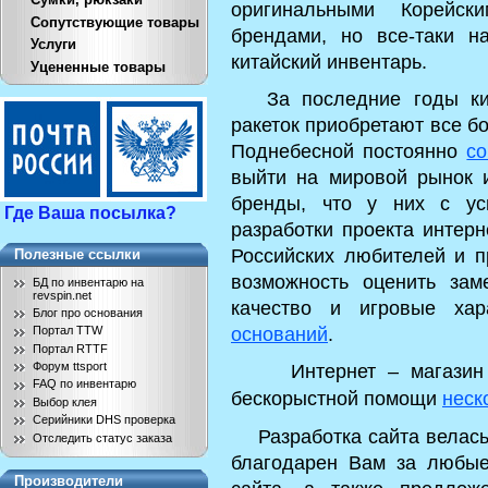
оригинальными Корейск
Сопутствующие товары
брендами, но все-таки н
Услуги
китайский инвентарь.
Уцененные товары
За последние годы кита
ракеток приобретают все б
Поднебесной постоянно
со
выйти на мировой рынок и
бренды, что у них с ус
Где Ваша посылка?
разработки проекта интерн
Российских любителей и п
Полезные ссылки
возможность оценить за
БД по инвентарю на
revspin.net
качество и игровые хар
Блог про основания
оснований
.
Портал TTW
Портал RTTF
Интернет – магазин н
Форум ttsport
FAQ по инвентарю
бескорыстной помощи
неск
Выбор клея
Серийники DHS проверка
Разработка сайта велась 
Отследить статус заказа
благодарен Вам за любые
Производители