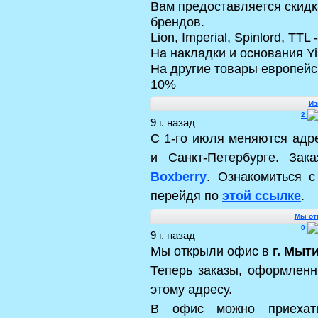
Вам предоставляется скидк
брендов.
Lion, Imperial, Spinlord, TTL 
На накладки и основания Yi
На другие товары европейск
10%
Из
2
9 г. назад
С 1-го июля меняются адре
и Санкт-Петербурге. За
Boxberry
. Ознакомиться 
перейдя по
этой ссылке
.
Мы от
0
9 г. назад
Мы открыли офис в
г. Мыт
Теперь заказы, оформленн
этому адресу.
В офис можно приехать