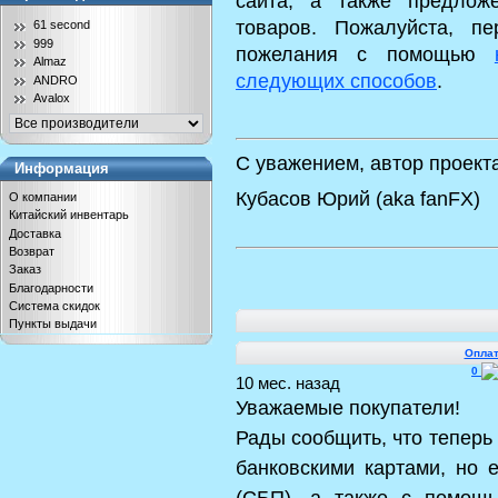
сайта, а также предлож
товаров. Пожалуйста, п
61 second
999
пожелания с помощью
Almaz
следующих способов
.
ANDRO
Avalox
С уважением, автор проект
Информация
Кубасов Юрий (aka fanFX)
О компании
Китайский инвентарь
Доставка
Возврат
Заказ
Благодарности
Система скидок
Пункты выдачи
Оплат
0
10 мес. назад
Уважаемые покупатели!
Рады сообщить, что теперь
банковскими картами, но
(СБП), а также с помощ