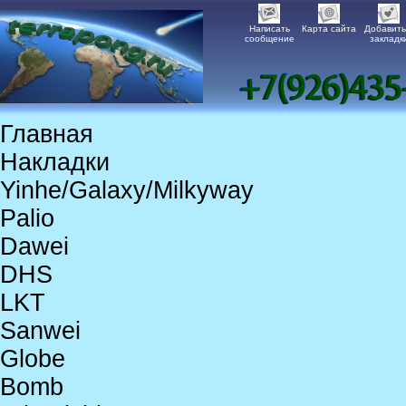
Написать
Карта сайта
Добавить
сообщение
закладк
Главная
Накладки
Yinhe/Galaxy/Milkyway
Palio
Dawei
DHS
LKT
Sanwei
Globe
Bomb