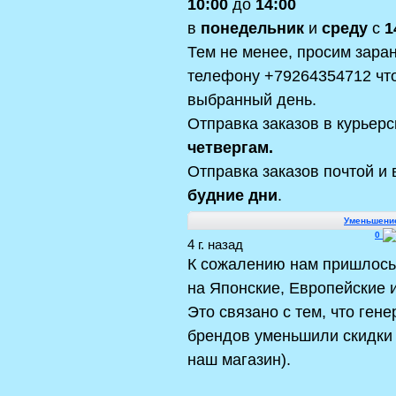
10:00
до
14:00
в
понедельник
и
среду
с
1
Тем не менее, просим заран
телефону
+79264354712
что
выбранный день.
Отправка заказов в курьерс
четвергам.
Отправка заказов почтой и 
будние дни
.
Уменьшение
0
4 г. назад
К сожалению нам пришлось
на Японские, Европейские 
Это связано с тем, что ге
брендов уменьшили скидки д
наш магазин).