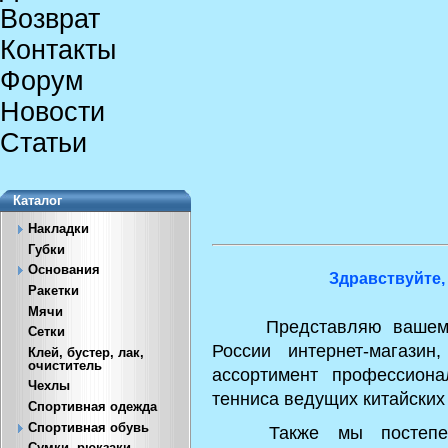
Возврат
Контакты
Форум
Новости
Статьи
Каталог
Накладки
Губки
Основания
Здравствуйте,
Ракетки
Мячи
Представляю вашему в
Сетки
России интернет-магази
Клей, бустер, лак,
очиститель
ассортимент профессиона
Чехлы
тенниса ведущих китайских
Спортивная одежда
Спортивная обувь
Также мы постепенно
Сумки, рюкзаки