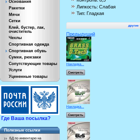
Основания
Липкость:
Слабая
Ракетки
Тип:
Гладкая
Мячи
Сетки
другие 
Клей, бустер, лак,
очиститель
Предыдущий
Чехлы
Спортивная одежда
Спортивная обувь
Сумки, рюкзаки
Сопутствующие товары
Накладка...
Услуги
Смотреть
Уцененные товары
Накладка...
Смотреть
Где Ваша посылка?
Полезные ссылки
БД по инвентарю на