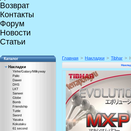
Возврат
Контакты
Форум
Новости
Статьи
Главная
>
Накладки
>
Tibhar
>
Каталог
Наклад
Накладки
Yinhe/Galaxy/Milkyway
Palio
Dawei
DHS
LKT
Sanwei
Globe
Bomb
Friendship
Tuttle
Sword
Yasaka
Kokutaku
61 second