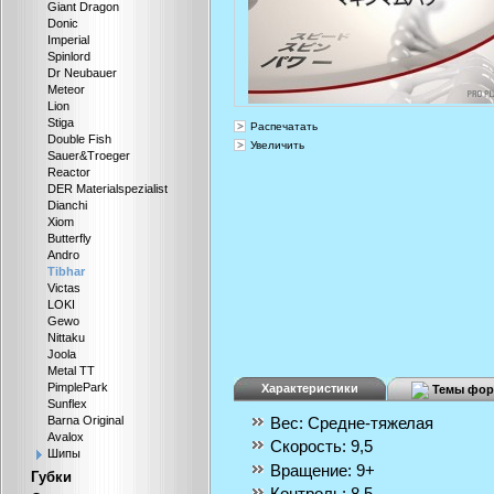
Giant Dragon
Donic
Imperial
Spinlord
Dr Neubauer
Meteor
Lion
Stiga
Распечатать
Double Fish
Увеличить
Sauer&Troeger
Reactor
DER Materialspezialist
Dianchi
Xiom
Butterfly
Andro
Tibhar
Victas
LOKI
Gewo
Nittaku
Joola
Metal TT
PimplePark
Характеристики
Темы фор
Sunflex
Вес:
Средне-тяжелая
Barna Original
Avalox
Скорость:
9,5
Шипы
Вращение:
9+
Губки
Контроль:
8,5