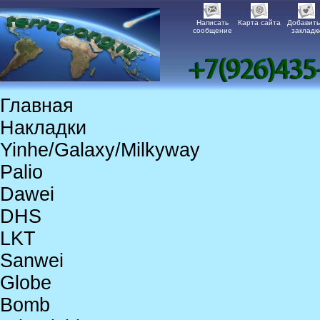
Написать
Карта сайта
Добавить
сообщение
закладк
Главная
Накладки
Yinhe/Galaxy/Milkyway
Palio
Dawei
DHS
LKT
Sanwei
Globe
Bomb