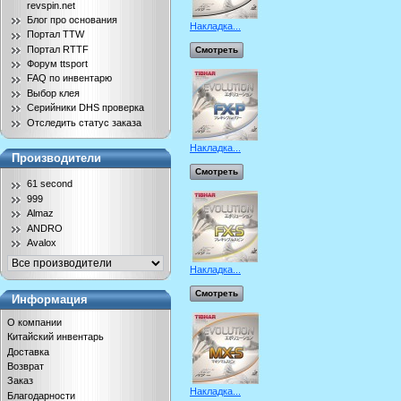
revspin.net
Блог про основания
Накладка...
Портал TTW
Портал RTTF
Смотреть
Форум ttsport
FAQ по инвентарю
Выбор клея
Серийники DHS проверка
Отследить статус заказа
Накладка...
Производители
Смотреть
61 second
999
Almaz
ANDRO
Avalox
Накладка...
Смотреть
Информация
О компании
Китайский инвентарь
Доставка
Возврат
Заказ
Накладка...
Благодарности