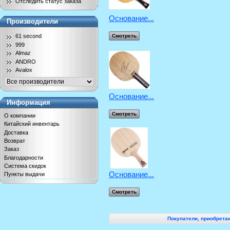
Отследить статус заказа
Основание...
Производители
Смотреть
61 second
999
Almaz
ANDRO
Avalox
Основание...
Информация
Смотреть
О компании
Китайский инвентарь
Доставка
Возврат
Заказ
Благодарности
Система скидок
Основание...
Пункты выдачи
Смотреть
Покупатели, приобретаю