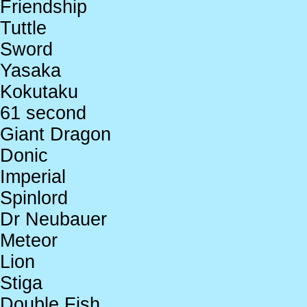
Friendship
Tuttle
Sword
Yasaka
Kokutaku
61 second
Giant Dragon
Donic
Imperial
Spinlord
Dr Neubauer
Meteor
Lion
Stiga
Double Fish