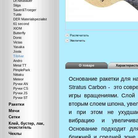
Dr.Neubauer
Stiga
Sauer&Troeger
Tuttle
DER Materialspezialist
61 second
XIOM
Butterfly
Распечатать
Donic
Увеличить
Victas
Yasaka
Joola
Tibhar
Andro
О товаре
Характерист
Metal TT
PimplePark
Nittaku
Основание ракетки для на
Meteor
Ручки AN
Stratus Carbon -
это
совр
Ручки CS
Ручки JS
игры вращениями. Слой 
Ручки ST
вторым слоем шпона, увел
Ракетки
Мячи
и при этом не ухудшае
Сетки
вибрацию и увеличива
Клей, бустер, лак,
очиститель
Основание подходит дл
Чехлы
ближней и средней зоне.