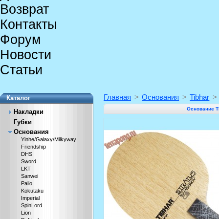
Возврат
Контакты
Форум
Новости
Статьи
Главная
>
Основания
>
Tibhar
>
Каталог
Основание T
Накладки
Губки
Основания
Yinhe/Galaxy/Milkyway
Friendship
DHS
Sword
LKT
Sanwei
Palio
Kokutaku
Imperial
SpinLord
Lion