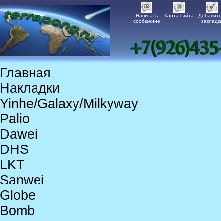
Написать
Карта сайта
Добавить
сообщение
закладк
Главная
Накладки
Yinhe/Galaxy/Milkyway
Palio
Dawei
DHS
LKT
Sanwei
Globe
Bomb