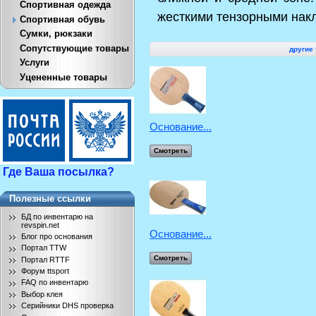
Спортивная одежда
жесткими тензорными нак
Спортивная обувь
Сумки, рюкзаки
Сопутствующие товары
другие 
Услуги
Уцененные товары
Основание...
Смотреть
Где Ваша посылка?
Полезные ссылки
БД по инвентарю на
revspin.net
Основание...
Блог про основания
Портал TTW
Смотреть
Портал RTTF
Форум ttsport
FAQ по инвентарю
Выбор клея
Серийники DHS проверка