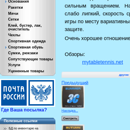
Основания
сильным вращением. На
Ракетки
слабо липкий, скорость 
Мячи
Сетки
игры по месту вариативны
Клей, бустер, лак,
защите.
очиститель
Чехлы
Очень хорошее отношение 
Спортивная одежда
Спортивная обувь
Сумки, рюкзаки
Обзоры:
Сопутствующие товары
mytabletennis.net
Услуги
Уцененные товары
другие 
Предыдущий
Где Ваша посылка?
Накладка...
Смотреть
Полезные ссылки
БД по инвентарю на