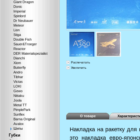
Giant Dragon
Donic
Imperial
Spinlord
Dr Neubauer
Meteor
Lion
Stiga
Double Fish
Sauer&Troeger
Reactor
DER Materialspezialist
Dianchi
Распечатать
Xiom
Butterfly
Увеличить
Andro
Tibhar
Victas
LOKI
Gewo
Nittaku
Joola
Metal TT
PimplePark
Sunflex
О товаре
Характерист
Barna Original
Avalox
Накладка на ракетку для 
Шипы
Губки
это накладка евро-япон