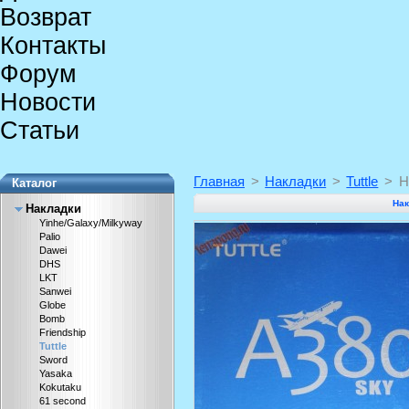
Возврат
Контакты
Форум
Новости
Статьи
Главная
>
Накладки
>
Tuttle
>
Н
Каталог
Нак
Накладки
Yinhe/Galaxy/Milkyway
Palio
Dawei
DHS
LKT
Sanwei
Globe
Bomb
Friendship
Tuttle
Sword
Yasaka
Kokutaku
61 second