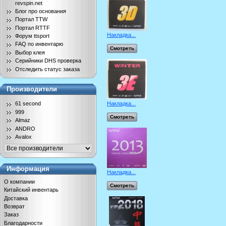
revspin.net
Блог про основания
Портал TTW
Портал RTTF
Накладка...
Форум ttsport
FAQ по инвентарю
Смотреть
Выбор клея
Серийники DHS проверка
Отследить статус заказа
Производители
Накладка...
61 second
999
Смотреть
Almaz
ANDRO
Avalox
Информация
Накладка...
О компании
Смотреть
Китайский инвентарь
Доставка
Возврат
Заказ
Благодарности