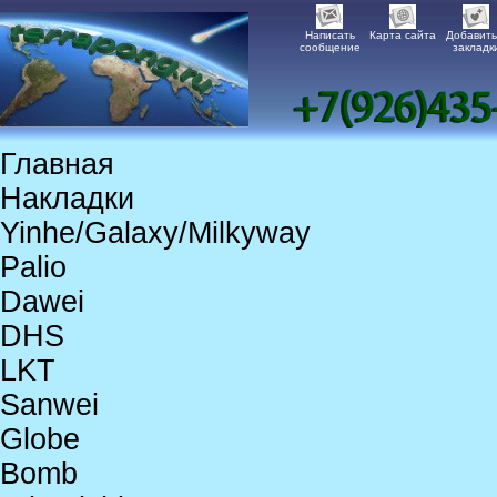
Написать
Карта сайта
Добавить
сообщение
закладк
Главная
Накладки
Yinhe/Galaxy/Milkyway
Palio
Dawei
DHS
LKT
Sanwei
Globe
Bomb