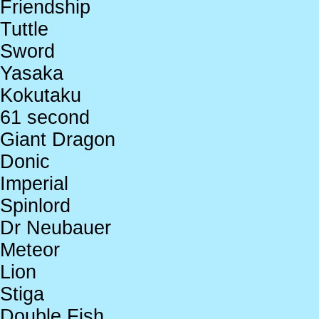
Friendship
Tuttle
Sword
Yasaka
Kokutaku
61 second
Giant Dragon
Donic
Imperial
Spinlord
Dr Neubauer
Meteor
Lion
Stiga
Double Fish