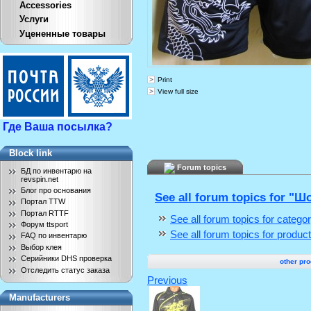
Accessories
Услуги
Уцененные товары
Print
View full size
Где Ваша посылка?
Block link
Forum topics
БД по инвентарю на
revspin.net
Блог про основания
See all forum topics for "
Портал TTW
Портал RTTF
See all forum topics for categ
Форум ttsport
See all forum topics for produc
FAQ по инвентарю
Выбор клея
Серийники DHS проверка
other pro
Отследить статус заказа
Previous
Manufacturers