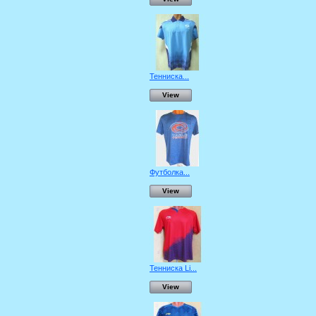
Тенниска...
View
Футболка...
View
Тенниска Li...
View