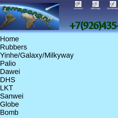
contact
sitemap
bookmar
Home
Rubbers
Yinhe/Galaxy/Milkyway
Palio
Dawei
DHS
LKT
Sanwei
Globe
Bomb