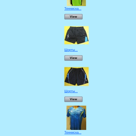
Тенниска...
View
Шорты...
View
Шорты...
View
Тенниска...