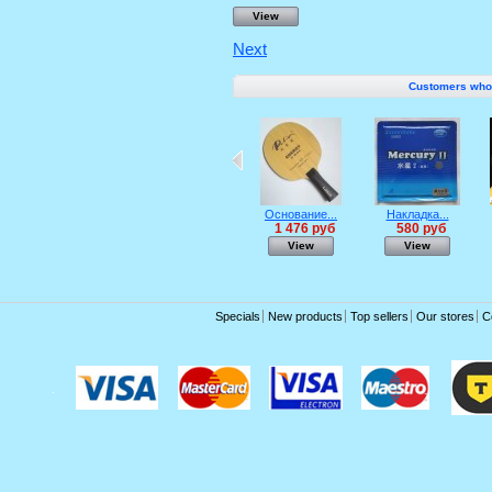
View
Next
Customers who b
Основание...
Накладка...
1 476 руб
580 руб
View
View
Specials
New products
Top sellers
Our stores
C