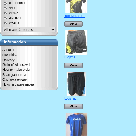
61 second
999
Almaz
Тенниска Li...
ANDRO
Avalox
View
Information
About us
new china
Шорты Li...
Delivery
Right of withdrawal
View
How to make order
Благодарности
Система скидок
Пункты самовывоза
Шорты...
View