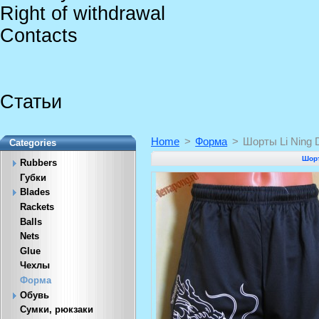
Right of withdrawal
Contacts
Статьи
Home
>
Форма
>
Шорты Li Ning 
Categories
Шорт
Rubbers
Губки
Blades
Rackets
Balls
Nets
Glue
Чехлы
Форма
Обувь
Сумки, рюкзаки