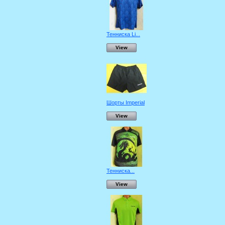
Тенниска Li...
View
Шорты Imperial
View
Тенниска...
View