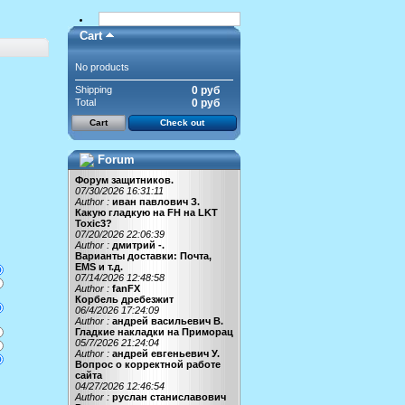
Cart
No products
Shipping
0 руб
Total
0 руб
Cart
Check out
Forum
Форум защитников.
07/30/2026 16:31:11
Author :
иван павлович З.
Какую гладкую на FH на LKT
Toxic3?
07/20/2026 22:06:39
Author :
дмитрий -.
Варианты доставки: Почта,
EMS и т.д.
07/14/2026 12:48:58
Author :
fanFX
Корбель дребезжит
06/4/2026 17:24:09
Author :
андрей васильевич В.
Гладкие накладки на Приморац
05/7/2026 21:24:04
Author :
андрей евгеньевич У.
Вопрос о корректной работе
сайта
04/27/2026 12:46:54
Author :
руслан станиславович