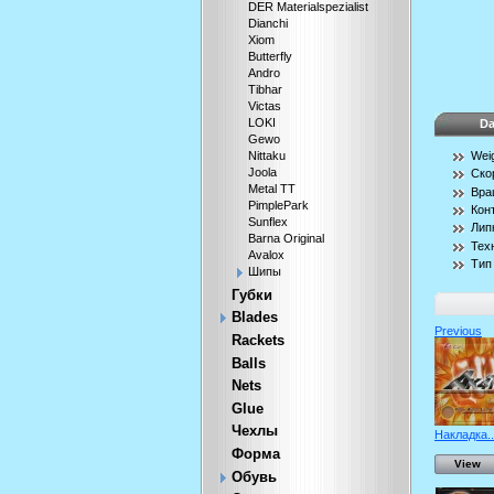
DER Materialspezialist
Dianchi
Xiom
Butterfly
Andro
Tibhar
Victas
LOKI
Da
Gewo
Wei
Nittaku
Joola
Ско
Metal TT
Вра
PimplePark
Кон
Sunflex
Лип
Barna Original
Тех
Avalox
Тип
Шипы
Губки
Blades
Previous
Rackets
Balls
Nets
Glue
Чехлы
Накладка..
Форма
View
Обувь