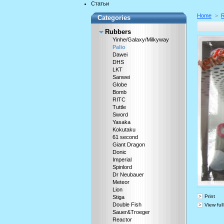
Статьи
Home
>
Categories
Rubbers
Yinhe/Galaxy/Milkyway
Palio
Dawei
DHS
LKT
Sanwei
Globe
Bomb
RITC
Tuttle
Sword
Yasaka
Kokutaku
61 second
Giant Dragon
Donic
Imperial
Spinlord
Dr Neubauer
Meteor
Lion
Print
Stiga
Double Fish
View full
Sauer&Troeger
Reactor