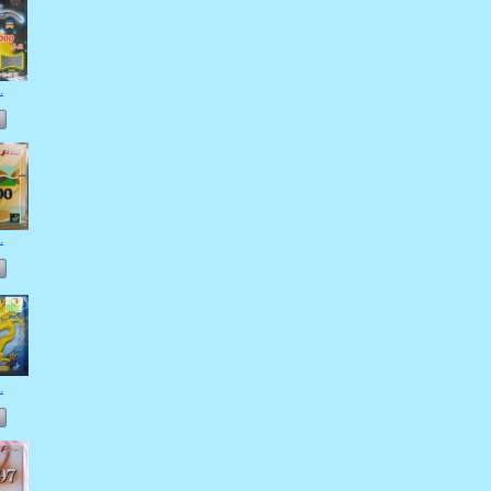
.
.
.