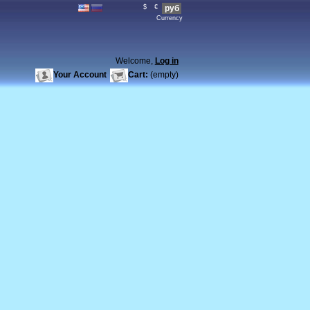
$
€
руб
Currency
Welcome,
Log in
Your Account
Cart:
(empty)