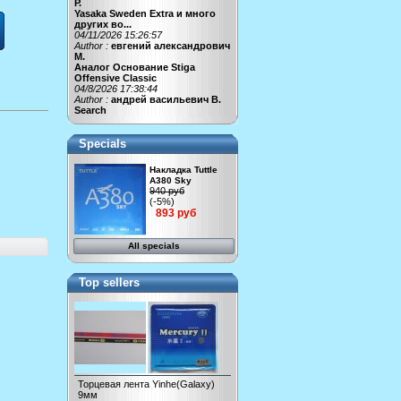
Р.
Yasaka Sweden Extra и много
других во...
04/11/2026 15:26:57
Author :
евгений александрович
М.
Аналог Основание Stiga
Offensive Classic
04/8/2026 17:38:44
Author :
андрей васильевич В.
Search
Specials
Накладка Tuttle
A380 Sky
940 руб
(-5%)
893 руб
All specials
Top sellers
Торцевая лента Yinhe(Galaxy)
9мм