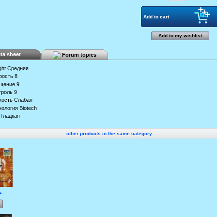
Add to my wishlist
ta sheet
Forum topics
ght
Средняя
рость
8
щение
9
троль
9
кость
Слабая
нология
Biotech
Гладкая
other products in the same category:
.