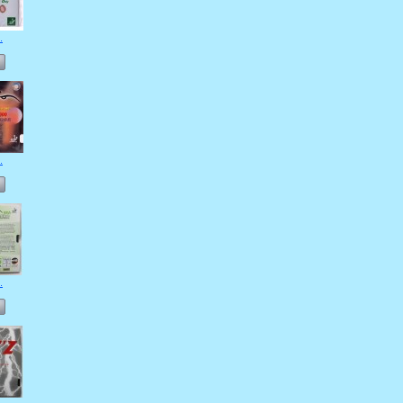
.
.
.