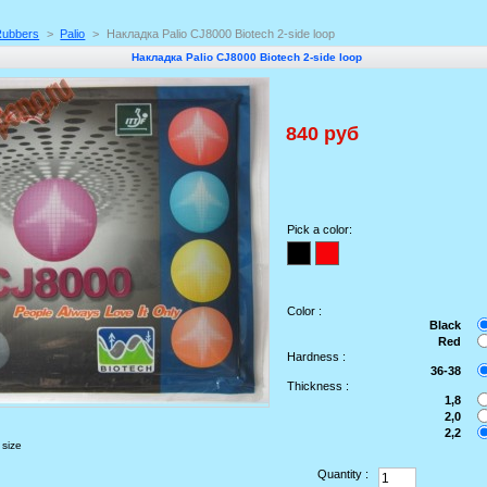
Rubbers
>
Palio
>
Накладка Palio CJ8000 Biotech 2-side loop
Накладка Palio CJ8000 Biotech 2-side loop
840 руб
Pick a color:
Color :
Black
Red
Hardness :
36-38
Thickness :
1,8
2,0
2,2
 size
Quantity :