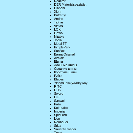
Reactor
DER Materialspezialist
Dianchi
Xiom
Butterfly
Andro
Tibhar
Victas
LOKI
Gewo
Nittaku
Joola
Metal TT
PimplePark
Sunflex
Barna Original
Avalox
Шипы
Длинные шипы
Средние шипы
Короткие шипы
Губки
Blades
Yinhe/Galaxy/Milkyway
RITC
DHS
Sword
LKT
Sanwei
Palio
Kokutaku
Imperial
SpinLord
Lion
Neubauer
Stiga
Sauer&Troeger
Tuttle