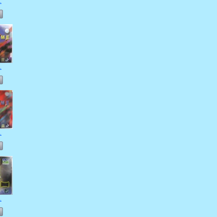
.
.
.
.