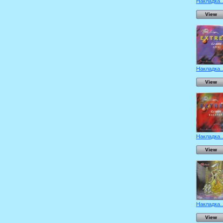
Накладка..
View
Накладка..
View
Накладка..
View
Накладка..
View