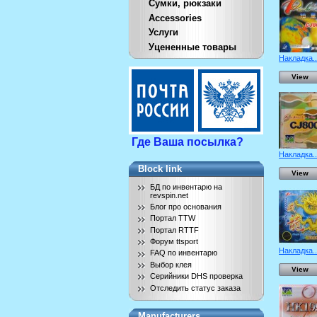
Сумки, рюкзаки
Accessories
Услуги
Уцененные товары
Накладка..
View
Где Ваша посылка?
Накладка..
Block link
View
БД по инвентарю на
revspin.net
Блог про основания
Портал TTW
Портал RTTF
Форум ttsport
Накладка..
FAQ по инвентарю
Выбор клея
View
Серийники DHS проверка
Отследить статус заказа
Manufacturers