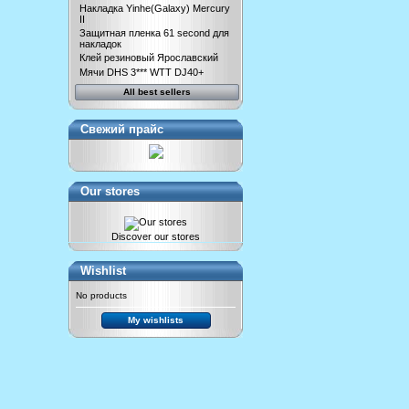
Накладка Yinhe(Galaxy) Mercury
II
Защитная пленка 61 second для
накладок
Клей резиновый Ярославский
Мячи DHS 3*** WTT DJ40+
All best sellers
Свежий прайс
Our stores
Discover our stores
Wishlist
No products
My wishlists