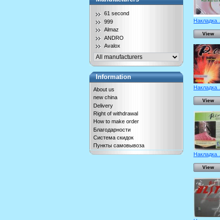
61 second
Накладка..
999
Almaz
View
ANDRO
Avalox
Information
Накладка..
About us
new china
View
Delivery
Right of withdrawal
How to make order
Благодарности
Система скидок
Пункты самовывоза
Накладка..
View