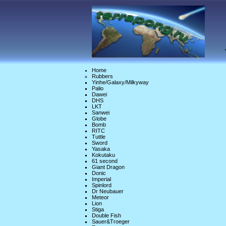
Home
Rubbers
Yinhe/Galaxy/Milkyway
Palio
Dawei
DHS
LKT
Sanwei
Globe
Bomb
RITC
Tuttle
Sword
Yasaka
Kokutaku
61 second
Giant Dragon
Donic
Imperial
Spinlord
Dr Neubauer
Meteor
Lion
Stiga
Double Fish
Sauer&Troeger