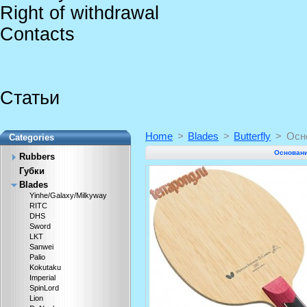
Right of withdrawal
Contacts
Статьи
Home
>
Blades
>
Butterfly
>
Осно
Categories
Основание
Rubbers
Губки
Blades
Yinhe/Galaxy/Milkyway
RITC
DHS
Sword
LKT
Sanwei
Palio
Kokutaku
Imperial
SpinLord
Lion