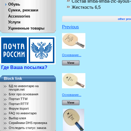
Состав
limba-limba-zlc-ayous-
Обувь
Жесткость
6,5
Сумки, рюкзаки
Accessories
other pro
Услуги
Previous
Уцененные товары
Основание...
View
Где Ваша посылка?
Block link
БД по инвентарю на
revspin.net
Блог про основания
Основание...
Портал TTW
View
Портал RTTF
Форум ttsport
FAQ по инвентарю
Выбор клея
Серийники DHS проверка
Отследить статус заказа