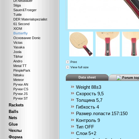
Dr.Neubauer
Stiga
Sauer&Troeger
Tuttle
DER Materialspezialist
61 Second
XIOM
Butterfly
Основание Donic
Victas
Yasaka
Joola
Tibhar
Andro
Print
Metal TT
View full size
PimplePark
Nittaku
Data sheet
Forum top
Meteor
Ручки AN
Weight
88±3
Ручки CS
Скорость
9,5
Ручки JS
Ручки ST
Толщина
5,7
Rackets
Гибкость
4
Balls
Размер лопасти
157:150
Nets
Контроль
9
Glue
Тип
OFF
Чехлы
Слои
5+2
Форма