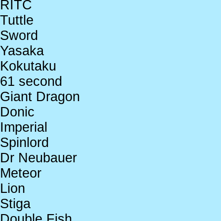
RITC
Tuttle
Sword
Yasaka
Kokutaku
61 second
Giant Dragon
Donic
Imperial
Spinlord
Dr Neubauer
Meteor
Lion
Stiga
Double Fish