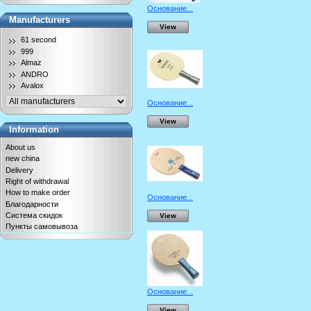
Основание...
Manufacturers
View
61 second
999
Almaz
ANDRO
Avalox
Основание...
View
Information
About us
new china
Delivery
Right of withdrawal
How to make order
Основание...
Благодарности
Система скидок
View
Пункты самовывоза
Основание...
View