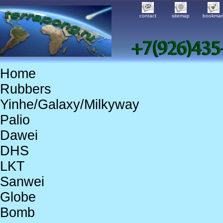
contact
sitemap
bookmar
Home
Rubbers
Yinhe/Galaxy/Milkyway
Palio
Dawei
DHS
LKT
Sanwei
Globe
Bomb