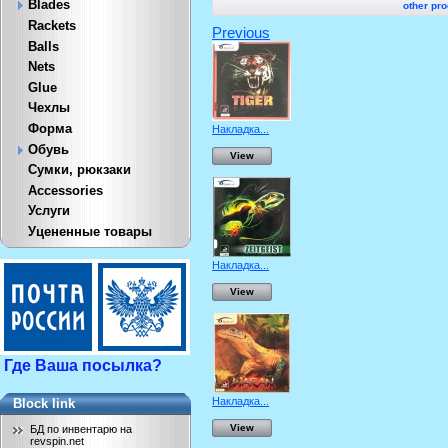
Blades
other pro
Rackets
Previous
Balls
Nets
Glue
Чехлы
Форма
Накладка...
Обувь
View
Сумки, рюкзаки
Accessories
Услуги
Уцененные товары
Накладка...
View
Где Ваша посылка?
Накладка...
Block link
View
БД по инвентарю на
revspin.net