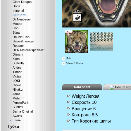
Giant Dragon
Donic
Imperial
Spinlord
Dr Neubauer
Meteor
Lion
Stiga
Double Fish
Sauer&Troeger
Reactor
DER Materialspezialist
Dianchi
Print
Xiom
Butterfly
View full size
Andro
Tibhar
Victas
LOKI
Gewo
Data sheet
Forum top
Nittaku
Joola
Weight
Легкая
Metal TT
Скорость
10
PimplePark
Sunflex
Вращение
6
Barna Original
Контроль
8,5
Avalox
Шипы
Тип
Короткие шипы
Губки