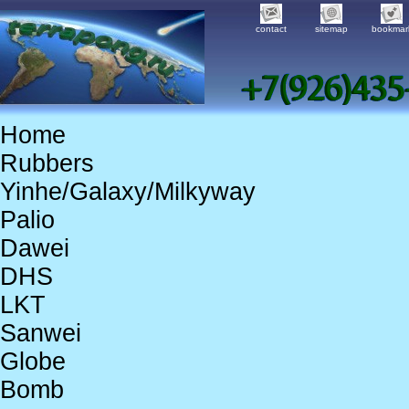
contact
sitemap
bookmar
Home
Rubbers
Yinhe/Galaxy/Milkyway
Palio
Dawei
DHS
LKT
Sanwei
Globe
Bomb