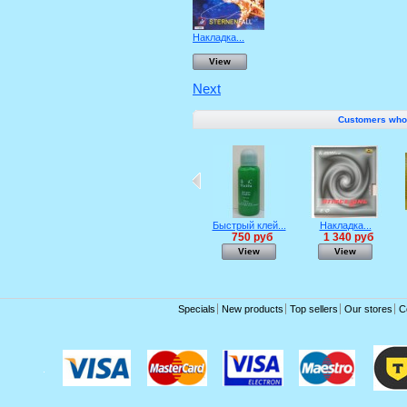
Накладка...
View
Next
Customers who b
Быстрый клей...
Накладка...
750 руб
1 340 руб
View
View
Specials
New products
Top sellers
Our stores
C