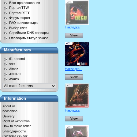
Блог про основания
Портал TTW
Портал RTTF
Форум ttsport
FAQ по инвентарю
Накладка...
Выбор клея
Серийники DHS проверка
View
Отследить статус заказа
Manufacturers
61 second
999
Накладка...
Almaz
ANDRO
View
Avalox
Information
About us
Накладка...
new china
Delivery
View
Right of withdrawal
How to make order
Благодарности
Система скидок