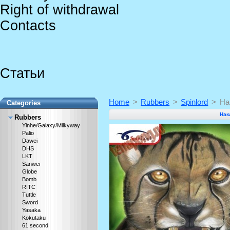
Right of withdrawal
Contacts
Статьи
Home
>
Rubbers
>
Spinlord
>
На
Categories
Нак
Rubbers
Yinhe/Galaxy/Milkyway
Palio
Dawei
DHS
LKT
Sanwei
Globe
Bomb
RITC
Tuttle
Sword
Yasaka
Kokutaku
61 second