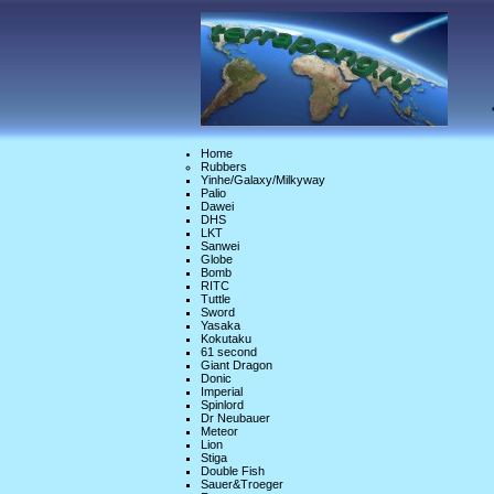
Home
Rubbers
Yinhe/Galaxy/Milkyway
Palio
Dawei
DHS
LKT
Sanwei
Globe
Bomb
RITC
Tuttle
Sword
Yasaka
Kokutaku
61 second
Giant Dragon
Donic
Imperial
Spinlord
Dr Neubauer
Meteor
Lion
Stiga
Double Fish
Sauer&Troeger