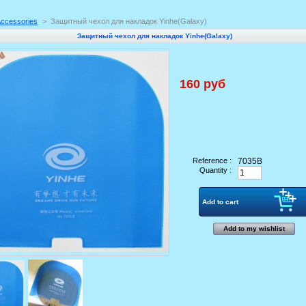
ccessories
>
Защитный чехол для накладок Yinhe(Galaxy)
Защитный чехол для накладок Yinhe(Galaxy)
160 руб
Reference :
7035B
Quantity :
Add to my wishlist