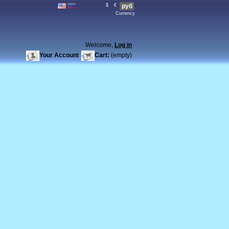
$
€
руб
Currency
Welcome,
Log in
Your Account
Cart:
(empty)