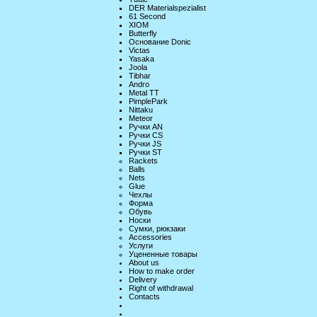
DER Materialspezialist
61 Second
XIOM
Butterfly
Основание Donic
Victas
Yasaka
Joola
Tibhar
Andro
Metal TT
PimplePark
Nittaku
Meteor
Ручки AN
Ручки CS
Ручки JS
Ручки ST
Rackets
Balls
Nets
Glue
Чехлы
Форма
Обувь
Носки
Сумки, рюкзаки
Accessories
Услуги
Уцененные товары
About us
How to make order
Delivery
Right of withdrawal
Contacts