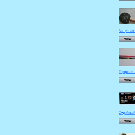
Защитная.
View
Торцевая..
View
Судейский.
View