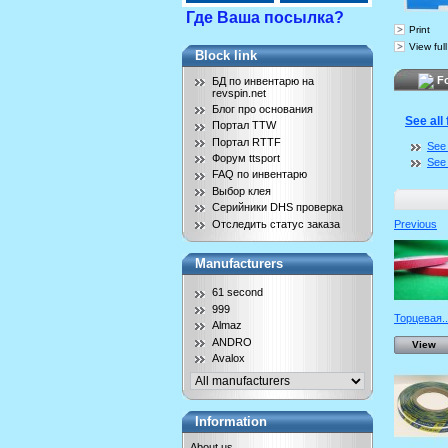
Где Ваша посылка?
Print
View full
Block link
Fo
БД по инвентарю на
revspin.net
Блог про основания
See all
Портал TTW
Портал RTTF
See 
Форум ttsport
See 
FAQ по инвентарю
Выбор клея
Серийники DHS проверка
Отследить статус заказа
Previous
Manufacturers
61 second
999
Торцевая..
Almaz
ANDRO
View
Avalox
Information
About us