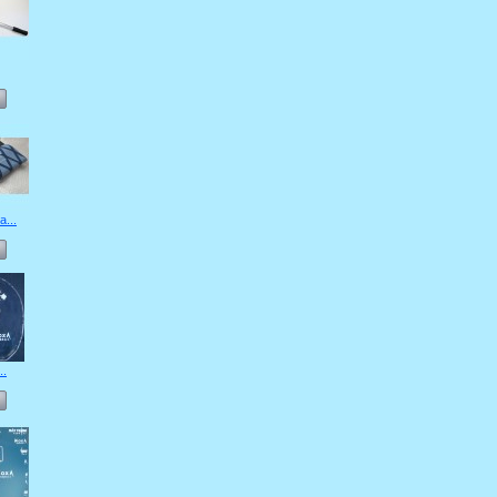
...
..