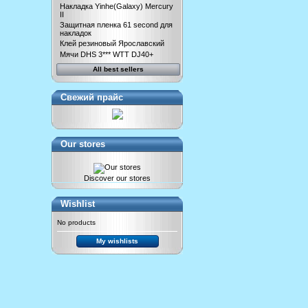
Накладка Yinhe(Galaxy) Mercury
II
Защитная пленка 61 second для
накладок
Клей резиновый Ярославский
Мячи DHS 3*** WTT DJ40+
All best sellers
Свежий прайс
Our stores
Discover our stores
Wishlist
No products
My wishlists