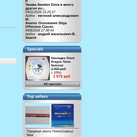
Р.
Yasaka Sweden Extra и много
других во...
04/11/2026 15:26:57
Author :
евгений александрович
М.
Аналог Основание Stiga
Offensive Classic
04/8/2026 17:38:44
Author :
андрей васильевич В.
Search
Specials
Накладка Giant
Dragon Talon
National
3 300 руб
(-10%)
2 970 руб
All specials
Top sellers
Торцевая лента Yinhe(Galaxy)
9мм