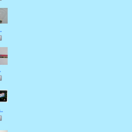
..
.
..