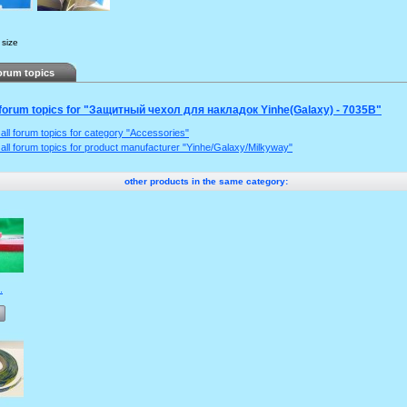
 size
rum topics
 forum topics for "Защитный чехол для накладок Yinhe(Galaxy) - 7035B"
all forum topics for category "Accessories"
all forum topics for product manufacturer "Yinhe/Galaxy/Milkyway"
other products in the same category:
.