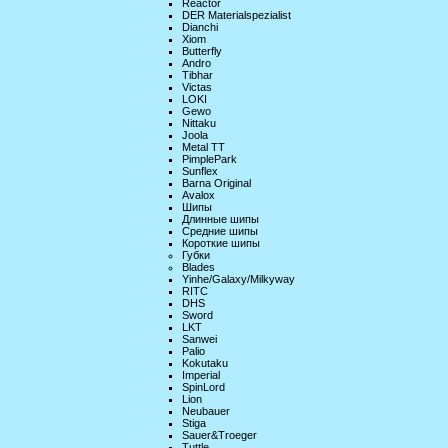
Reactor
DER Materialspezialist
Dianchi
Xiom
Butterfly
Andro
Tibhar
Victas
LOKI
Gewo
Nittaku
Joola
Metal TT
PimplePark
Sunflex
Barna Original
Avalox
Шипы
Длинные шипы
Средние шипы
Короткие шипы
Губки
Blades
Yinhe/Galaxy/Milkyway
RITC
DHS
Sword
LKT
Sanwei
Palio
Kokutaku
Imperial
SpinLord
Lion
Neubauer
Stiga
Sauer&Troeger
Tuttle