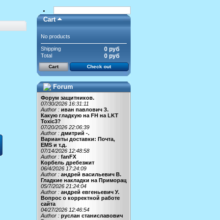
Cart
No products
Shipping
0 руб
Total
0 руб
Cart
Check out
Forum
Форум защитников.
07/30/2026 16:31:11
Author :
иван павлович З.
Какую гладкую на FH на LKT
Toxic3?
07/20/2026 22:06:39
Author :
дмитрий -.
Варианты доставки: Почта,
EMS и т.д.
07/14/2026 12:48:58
Author :
fanFX
Корбель дребезжит
06/4/2026 17:24:09
Author :
андрей васильевич В.
Гладкие накладки на Приморац
05/7/2026 21:24:04
Author :
андрей евгеньевич У.
Вопрос о корректной работе
сайта
04/27/2026 12:46:54
Author :
руслан станиславович