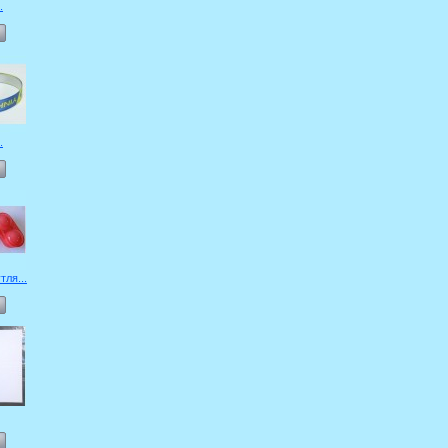
.
.
ля...