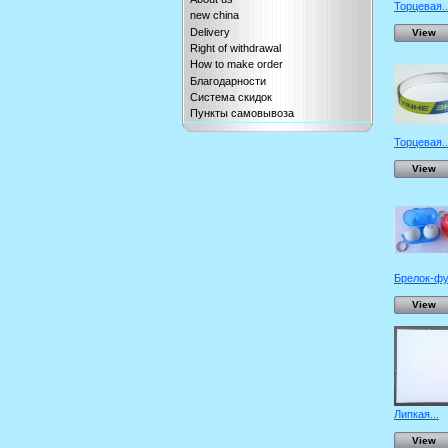
Торцевая..
new china
Delivery
View
Right of withdrawal
How to make order
Благодарности
Система скидок
Пункты самовывоза
Торцевая..
View
Брелок-фут
View
Липкая...
View