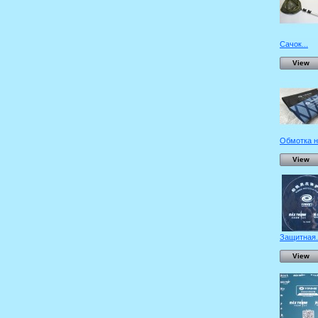
Сачок...
View
Обмотка на
View
Защитная.
View