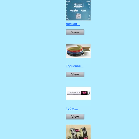
Липкая...
View
Торцевая...
View
Тубус...
View