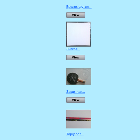
Брелок-футля...
View
Липкая...
View
Защитная...
View
Торцевая...