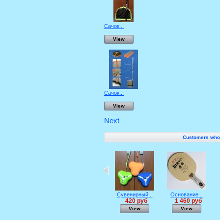
Сачок...
View
Сачок...
View
Next
Customers who b
Сувенирный...
Основание...
420 руб
1 460 руб
View
View