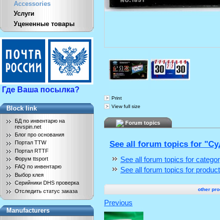
Accessories
Услуги
Уцененные товары
Где Ваша посылка?
Print
View full size
Block link
БД по инвентарю на
Forum topics
revspin.net
Блог про основания
See all forum topics for "С
Портал TTW
Портал RTTF
See all forum topics for catego
Форум ttsport
FAQ по инвентарю
See all forum topics for produ
Выбор клея
Серийники DHS проверка
other pro
Отследить статус заказа
Previous
Manufacturers