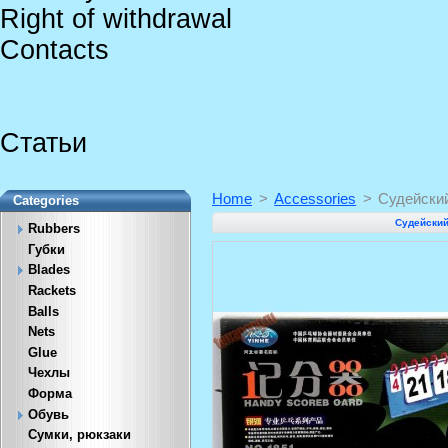
Right of withdrawal
Contacts
Статьи
Home
>
Accessories
>
Судейский
Categories
Судейский
Rubbers
Губки
Blades
Rackets
Balls
Nets
Glue
Чехлы
Форма
Обувь
Сумки, рюкзаки