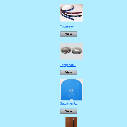
Торцевая...
View
Торцевая...
View
Защитный...
View