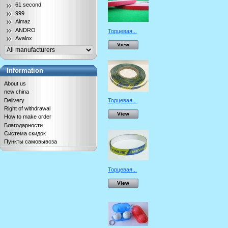
61 second
999
Almaz
ANDRO
Торцевая...
Avalox
View
Information
About us
new china
Delivery
Торцевая...
Right of withdrawal
View
How to make order
Благодарности
Система скидок
Пункты самовывоза
Торцевая...
View