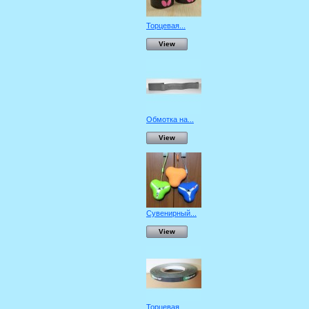
Торцевая...
View
Обмотка на...
View
Сувенирный...
View
Торцевая...