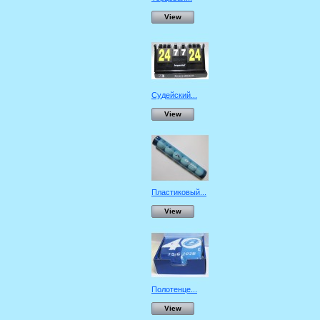
View
Судейский...
View
Пластиковый...
View
Полотенце...
View