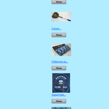
View
Сачок...
View
Обмотка на...
View
Защитная...
View