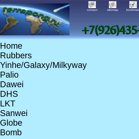
contact
sitemap
bookmar
Home
Rubbers
Yinhe/Galaxy/Milkyway
Palio
Dawei
DHS
LKT
Sanwei
Globe
Bomb