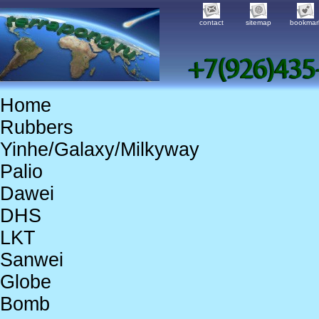
contact
sitemap
bookmar
Home
Rubbers
Yinhe/Galaxy/Milkyway
Palio
Dawei
DHS
LKT
Sanwei
Globe
Bomb