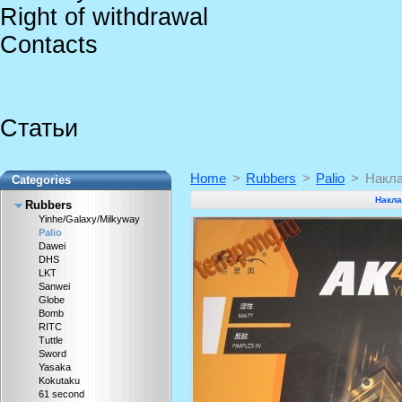
Right of withdrawal
Contacts
Статьи
Home
>
Rubbers
>
Palio
>
Накла
Categories
Накла
Rubbers
Yinhe/Galaxy/Milkyway
Palio
Dawei
DHS
LKT
Sanwei
Globe
Bomb
RITC
Tuttle
Sword
Yasaka
Kokutaku
61 second