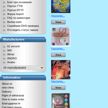
Блог про основания
Портал TTW
Портал RTTF
Форум ttsport
Накладка...
FAQ по инвентарю
Выбор клея
View
Серийники DHS проверка
Отследить статус заказа
Manufacturers
61 second
Накладка...
999
Almaz
View
ANDRO
Avalox
Information
Накладка...
About us
new china
View
Delivery
Right of withdrawal
How to make order
Благодарности
Система скидок