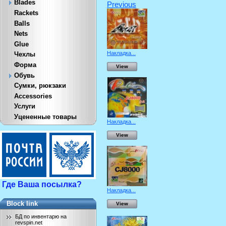
Blades
Previous
Rackets
Balls
Nets
Glue
Накладка...
Чехлы
Форма
View
Обувь
Сумки, рюкзаки
Accessories
Услуги
Уцененные товары
Накладка...
View
Где Ваша посылка?
Накладка...
Block link
View
БД по инвентарю на
revspin.net