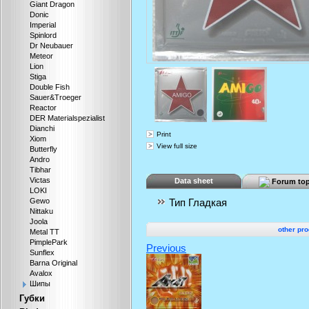
Giant Dragon
Donic
Imperial
Spinlord
Dr Neubauer
Meteor
Lion
Stiga
Double Fish
Sauer&Troeger
Reactor
DER Materialspezialist
Dianchi
Print
Xiom
View full size
Butterfly
Andro
Tibhar
Victas
Data sheet
Forum top
LOKI
Тип
Гладкая
Gewo
Nittaku
Joola
other pro
Metal TT
PimplePark
Previous
Sunflex
Barna Original
Avalox
Шипы
Губки