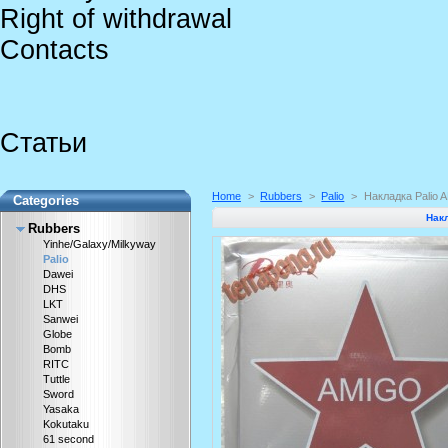
Right of withdrawal
Contacts
Статьи
Home
>
Rubbers
>
Palio
>
Накладка Palio 
Categories
Нак
Rubbers
Yinhe/Galaxy/Milkyway
Palio
Dawei
DHS
LKT
Sanwei
Globe
Bomb
RITC
Tuttle
Sword
Yasaka
Kokutaku
61 second