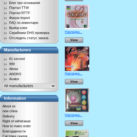
Блог про основания
Портал TTW
Портал RTTF
Форум ttsport
FAQ по инвентарю
Выбор клея
Накладка...
Серийники DHS проверка
Отследить статус заказа
View
Manufacturers
61 second
999
Almaz
Накладка...
ANDRO
Avalox
View
Information
About us
new china
Накладка...
Delivery
Right of withdrawal
View
How to make order
Благодарности
Система скидок