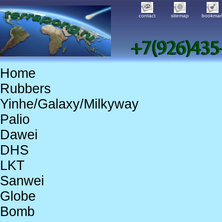
contact
sitemap
bookmar
Home
Rubbers
Yinhe/Galaxy/Milkyway
Palio
Dawei
DHS
LKT
Sanwei
Globe
Bomb