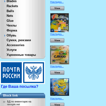
Blades
Накладка...
Rackets
View
Balls
Nets
Glue
Чехлы
Форма
Накладка...
Обувь
Сумки, рюкзаки
View
Accessories
Услуги
Уцененные товары
Накладка...
View
Где Ваша посылка?
Block link
Накладка...
БД по инвентарю на
revspin.net
View