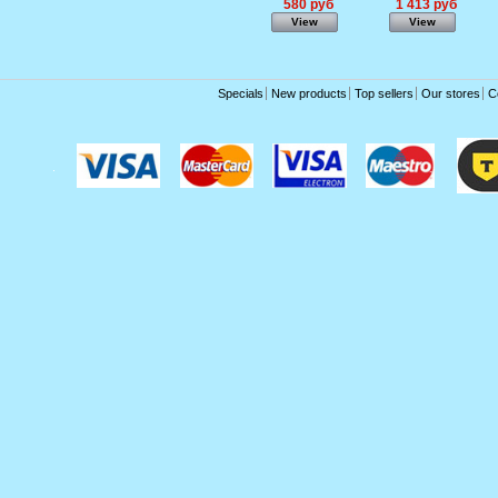
580 руб
1 413 руб
View
View
Specials
New products
Top sellers
Our stores
C