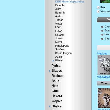
DER Materialspezialist
Dianchi
Print
Xiom
View full
Butterfly
Andro
Da
Tibhar
Victas
Ско
LOKI
Вра
Gewo
Кон
Nittaku
Joola
Тип
Metal TT
PimplePark
Sunflex
Barna Original
Previous
Avalox
Шипы
Губки
Blades
Rackets
Накладка 
Balls
View
Nets
Glue
Чехлы
Форма
Обувь