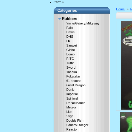
Статьи
Home
>
Categories
Rubbers
Yinhe/Galaxy/Milkyway
Palio
Dawei
DHS
LKT
Sanwei
Globe
Bomb
RITC
Tuttle
Sword
Yasaka
Kokutaku
61 second
Giant Dragon
Donic
Imperial
Spinlord
Dr Neubauer
Meteor
Lion
Stiga
Double Fish
Sauer&Troeger
Reactor