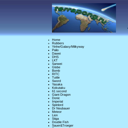
Home
Rubbers
Yinhe/Galaxy/Milkyway
Palio
Dawei
DHS
LKT
Sanwei
Globe
Bomb
RITC
Tuttle
Sword
Yasaka
Kokutaku
61 second
Giant Dragon
Donic
Imperial
Spinlord
Dr Neubauer
Meteor
Lion
Stiga
Double Fish
Sauer&Troeger