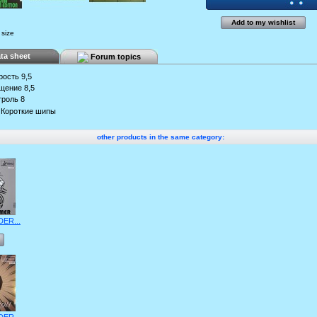
Add to my wishlist
 size
ta sheet
Forum topics
рость
9,5
щение
8,5
троль
8
Короткие шипы
other products in the same category:
DER...