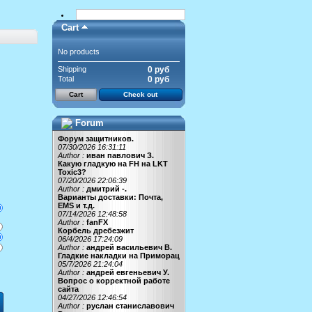
Cart
No products
Shipping
0 руб
Total
0 руб
Cart
Check out
Forum
Форум защитников.
07/30/2026 16:31:11
Author :
иван павлович З.
Какую гладкую на FH на LKT
Toxic3?
07/20/2026 22:06:39
Author :
дмитрий -.
Варианты доставки: Почта,
EMS и т.д.
07/14/2026 12:48:58
Author :
fanFX
Корбель дребезжит
06/4/2026 17:24:09
Author :
андрей васильевич В.
Гладкие накладки на Приморац
05/7/2026 21:24:04
Author :
андрей евгеньевич У.
Вопрос о корректной работе
сайта
04/27/2026 12:46:54
Author :
руслан станиславович