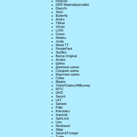
Reactor
DER Materialspezialist
Dianchi
Xiom
Butterfly
Andro
Tibhar
Victas
LOKI
Gewo
Nittaku
Joola
Metal TT
PimplePark
Sunflex
Barna Original
Avalox
Шипы
Длинные шипы
Средние шипы
Короткие шипы
Губки
Blades
Yinhe/Galaxy/Milkyway
RITC
DHS
Sword
LKT
Sanwei
Palio
Kokutaku
Imperial
SpinLord
Lion
Neubauer
Stiga
Sauer&Troeger
Tuttle