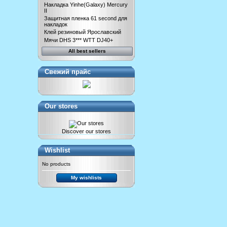
Накладка Yinhe(Galaxy) Mercury
II
Защитная пленка 61 second для
накладок
Клей резиновый Ярославский
Мячи DHS 3*** WTT DJ40+
All best sellers
Свежий прайс
Our stores
Discover our stores
Wishlist
No products
My wishlists