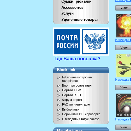
Накладка 
Сумки, рюкзаки
Accessories
View
Услуги
Уцененные товары
Накладка 
View
Где Ваша посылка?
Block link
БД по инвентарю на
Накладка 
revspin.net
Блог про основания
View
Портал TTW
Портал RTTF
Форум ttsport
FAQ по инвентарю
Выбор клея
Серийники DHS проверка
Отследить статус заказа
Накладка 
View
Manufacturers