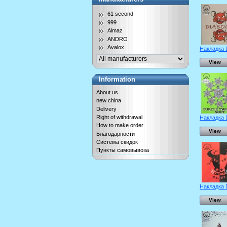
61 second
999
Almaz
ANDRO
Avalox
Накладка 
View
Information
About us
new china
Delivery
Right of withdrawal
Накладка 
How to make order
View
Благодарности
Система скидок
Пункты самовывоза
Накладка 
View