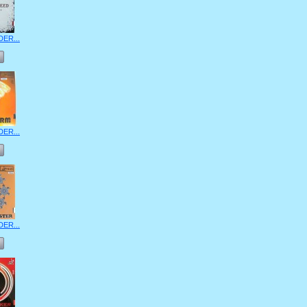
DER...
DER...
DER...