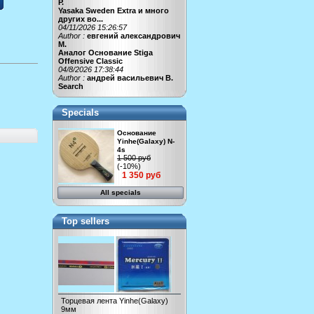
Р.
Yasaka Sweden Extra и много
других во...
04/11/2026 15:26:57
Author :
евгений александрович
М.
Аналог Основание Stiga
Offensive Classic
04/8/2026 17:38:44
Author :
андрей васильевич В.
Search
Specials
Основание
Yinhe(Galaxy) N-
4s
1 500 руб
(-10%)
1 350 руб
All specials
Top sellers
Торцевая лента Yinhe(Galaxy)
9мм