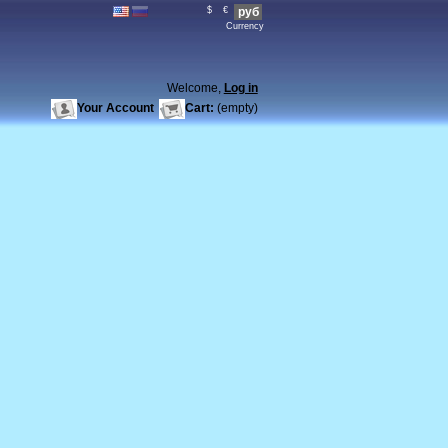
$
€
руб
Currency
Welcome,
Log in
Your Account
Cart:
(empty)