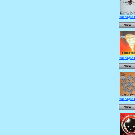
Накладка 
View
Накладка 
View
Накладка 
View