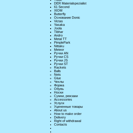
DER Materialspezialist
61 Second
XIOM
Butterfly
Основание Donic
Victas
Yasaka
Joola
Tibhar
Andro
Metal TT
PimplePark
Nittaku
Meteor
Ручки AN
Ручки CS
Ручки JS
Ручки ST
Rackets
Balls
Nets
Glue
Чехлы
Форма
Обувь
Носки
Сумки, рюкзаки
Accessories
Услуги
Уцененные товары
About us
How to make order
Delivery
Right of withdrawal
Contacts