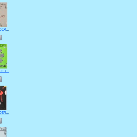
DER...
DER...
DER...