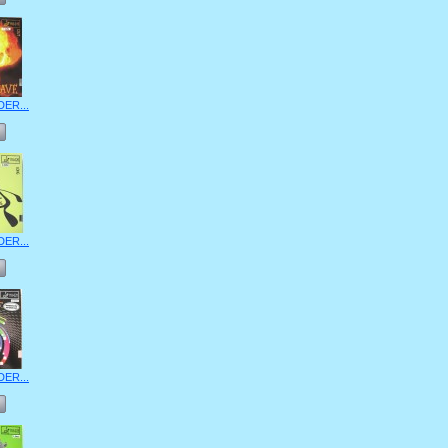
DER...
DER...
DER...