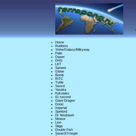
Home
Rubbers
Yinhe/Galaxy/Milkyway
Palio
Dawei
DHS
LKT
Sanwei
Globe
Bomb
RITC
Tuttle
Sword
Yasaka
Kokutaku
61 second
Giant Dragon
Donic
Imperial
Spinlord
Dr Neubauer
Meteor
Lion
Stiga
Double Fish
Sauer&Troeger