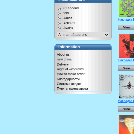
61 second
999
Almaz
Накладка 
ANDRO
View
Avalox
Information
About us
new china
Накладка 
Delivery
View
Right of withdrawal
How to make order
Благодарности
Система скидок
Пункты самовывоза
Накладка 
View