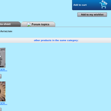
Add to my wishlist
ta sheet
Forum topics
Антиспин
other products in the same category:
DER...
DER...