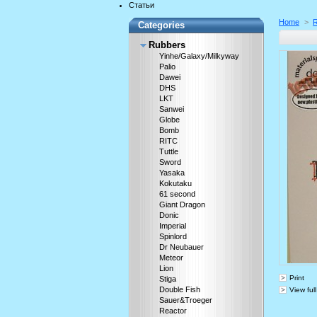
Статьи
Home
>
Categories
Rubbers
Yinhe/Galaxy/Milkyway
Palio
Dawei
DHS
LKT
Sanwei
Globe
Bomb
RITC
Tuttle
Sword
Yasaka
Kokutaku
61 second
Giant Dragon
Donic
Imperial
Spinlord
Dr Neubauer
Meteor
Lion
Print
Stiga
Double Fish
View full
Sauer&Troeger
Reactor