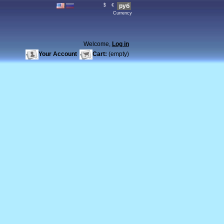
$
€
руб
Currency
Welcome,
Log in
Your Account
Cart:
(empty)