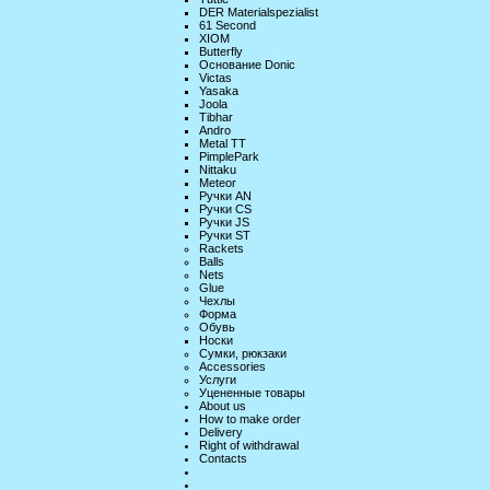
DER Materialspezialist
61 Second
XIOM
Butterfly
Основание Donic
Victas
Yasaka
Joola
Tibhar
Andro
Metal TT
PimplePark
Nittaku
Meteor
Ручки AN
Ручки CS
Ручки JS
Ручки ST
Rackets
Balls
Nets
Glue
Чехлы
Форма
Обувь
Носки
Сумки, рюкзаки
Accessories
Услуги
Уцененные товары
About us
How to make order
Delivery
Right of withdrawal
Contacts