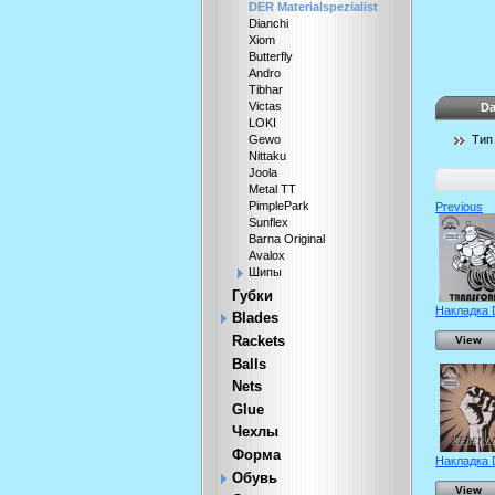
DER Materialspezialist
Dianchi
Xiom
Butterfly
Andro
Tibhar
Victas
Da
LOKI
Тип
Gewo
Nittaku
Joola
Metal TT
PimplePark
Previous
Sunflex
Barna Original
Avalox
Шипы
Губки
Накладка 
Blades
Rackets
View
Balls
Nets
Glue
Чехлы
Форма
Накладка 
Обувь
View