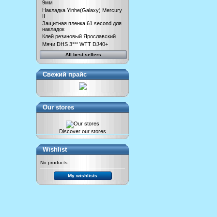
9мм
Накладка Yinhe(Galaxy) Mercury
II
Защитная пленка 61 second для
накладок
Клей резиновый Ярославский
Мячи DHS 3*** WTT DJ40+
All best sellers
Свежий прайс
Our stores
Discover our stores
Wishlist
No products
My wishlists