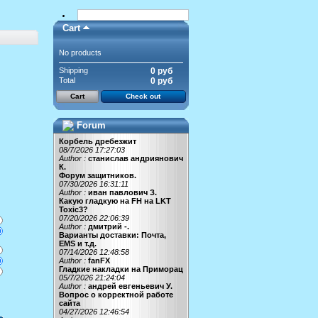
Cart
No products
Shipping
0 руб
Total
0 руб
Cart
Check out
Forum
Корбель дребезжит
08/7/2026 17:27:03
Author :
станислав андриянович
К.
Форум защитников.
07/30/2026 16:31:11
Author :
иван павлович З.
Какую гладкую на FH на LKT
Toxic3?
07/20/2026 22:06:39
Author :
дмитрий -.
Варианты доставки: Почта,
EMS и т.д.
07/14/2026 12:48:58
Author :
fanFX
Гладкие накладки на Приморац
05/7/2026 21:24:04
Author :
андрей евгеньевич У.
Вопрос о корректной работе
сайта
04/27/2026 12:46:54