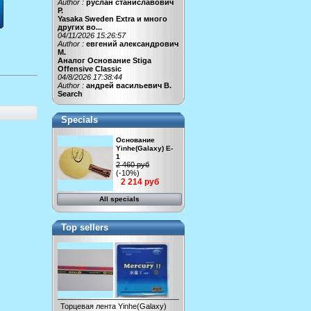
Author :
руслан станиславович
Р.
Yasaka Sweden Extra и много
других во...
04/11/2026 15:26:57
Author :
евгений александрович
М.
Аналог Основание Stiga
Offensive Classic
04/8/2026 17:38:44
Author :
андрей васильевич В.
Search
Specials
Основание
Yinhe(Galaxy) E-
1
2 460 руб
(-10%)
2 214 руб
All specials
Top sellers
Торцевая лента Yinhe(Galaxy)