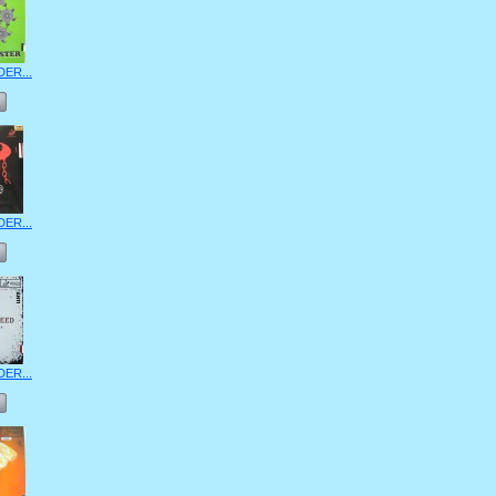
DER...
DER...
DER...