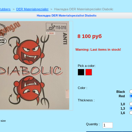
Rubbers
>
DER Materialspezialist
>
Накладка DER Materialspezialist Diabolic
Накладка DER Materialspezialist Diabolic
8 100 руб
Warning: Last items in stock!
Pick a color:
Color :
Black
Red
Thickness :
1,0
1,3
1,6
 size
Quantity :