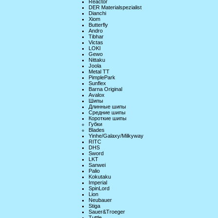
Reactor
DER Materialspezialist
Dianchi
Xiom
Butterfly
Andro
Tibhar
Victas
LOKI
Gewo
Nittaku
Joola
Metal TT
PimplePark
Sunflex
Barna Original
Avalox
Шипы
Длинные шипы
Средние шипы
Короткие шипы
Губки
Blades
Yinhe/Galaxy/Milkyway
RITC
DHS
Sword
LKT
Sanwei
Palio
Kokutaku
Imperial
SpinLord
Lion
Neubauer
Stiga
Sauer&Troeger
Tuttle