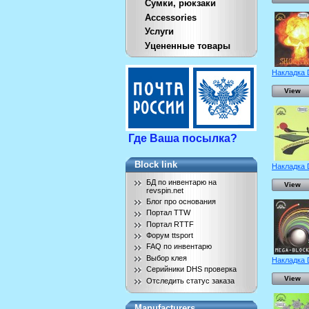
Сумки, рюкзаки
Accessories
Услуги
Уцененные товары
Накладка 
View
Где Ваша посылка?
Block link
Накладка 
БД по инвентарю на
View
revspin.net
Блог про основания
Портал TTW
Портал RTTF
Форум ttsport
FAQ по инвентарю
Выбор клея
Накладка 
Серийники DHS проверка
View
Отследить статус заказа
Manufacturers